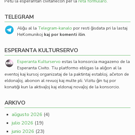
Petu la esperantan civitanecon per la
reta formularo
.
TELEGRAM
Aliĝu al la
Telegram-kanalo
por resti ĝisdata pri la lastaj
HeKomunikoj
kaj por komenti ilin
.
ESPERANTA KULTURSERVO
Esperanta Kulturservo
estas la konsorcia magazeno de la
Esperanta Civito. Tiu platformo ebligas la aliĝon al la
eventoj kaj kursoj organizataj de la paktintaj establoj, aĉeton de
eldonaĵoj, abonon al revuoj kaj multe pli. Vizitu ĝin tuj por
konatiĝi kun la aktivaĵoj kaj eldonaj novaĵoj de la konsorcio.
ARKIVO
aŭgusto 2026
(4)
julio 2026
(19)
junio 2026
(23)