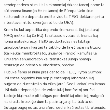
sendependeco stimulis la ekonomiaj cirkonstancoj, nome la
aŭtonoma ﬁnanciĝo ĉe instancoj de Eŭropa Unio (kun
kulturpolitike dependa proﬁlo, vidu la TEJO-deklaron pri la
interslava milito, diverĝan el tiu de UEA).
Krom tiu kulturpolitika dependo (komuna al ĉiuj junularaj
NROj melkantaj ĉe EU), la situacio evoluis al ﬁnanca kaj
homa malsekurecoj. TEJO produktadas nestabilajn
laborpostenojn, kiuj laŭ la taktiko de la eŭropaj institucioj
(kaj kelkaj membroŝtatoj, unuavice Francio) kamuﬂas la
junularan senlaborecon kaj translokas junajn homajn
resursojn de oriento al okcidento, precipe.
Publike ﬁeras la nuna prezidanto de TEJO, Tyron Surmon:
“Ni estas organizo kun sep plentempaj laborantoj kaj
buĝeto de ducentmilo da eŭroj jare”. Sed li ankaŭ realismas:
“Ni daŭre dependiĝas de volontulaj homfortoj por fari
taskojn kiuj multe pli taŭgas por dediĉitaj oﬁcistoj, malgraŭ
nia drasta kreskiĝo dum la pasintaj jaroj. La trakto de
ĉiutagaj pagoj estas unu afero, sed ankaŭ estas librotenado,