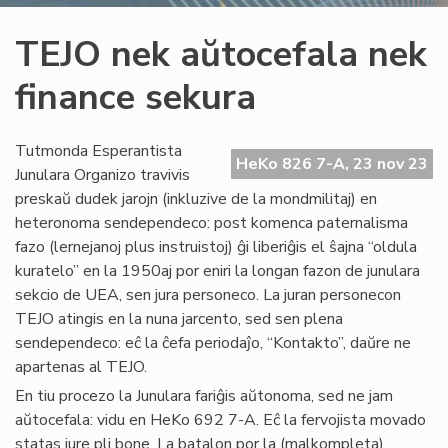
TEJO nek aŭtocefala nek
finance sekura
Tutmonda Esperantista
HeKo 826 7-A, 23 nov 23
Junulara Organizo travivis
preskaŭ dudek jarojn (inkluzive de la mondmilitaj) en
heteronoma sendependeco: post komenca paternalisma
fazo (lernejanoj plus instruistoj) ĝi liberiĝis el ŝajna “oldula
kuratelo” en la 1950aj por eniri la longan fazon de junulara
sekcio de UEA, sen jura personeco. La juran personecon
TEJO atingis en la nuna jarcento, sed sen plena
sendependeco: eĉ la ĉefa periodaĵo, “Kontakto”, daŭre ne
apartenas al TEJO.
En tiu procezo la Junulara fariĝis aŭtonoma, sed ne jam
aŭtocefala: vidu en HeKo 692 7-A. Eĉ la fervojista movado
statas jure pli bone. La batalon por la (malkompleta)