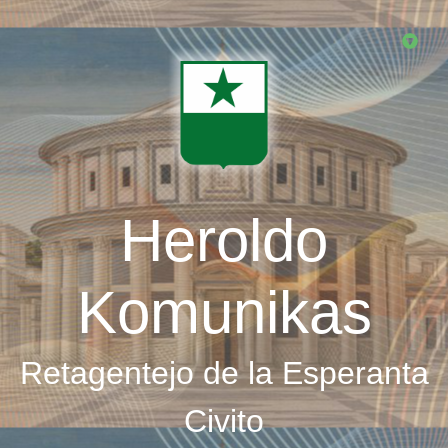
Skip
to
main
content
Heroldo
Komunikas
Retagentejo de la Esperanta
Civito