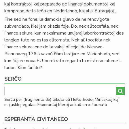
kaj kontraktoj, kaj preparado de ﬁnancaj dokumentoj, kaj
kompreno de la leĝo en Nederlando, kaj aliaj ĉiutagaĵoj”.
Fine sed ne fone, la damokla glavo de ne renovigota
subvenciado, kiel jam okazis foje. Do, nek aŭtocefala, nek
ﬁnance sekura, kun maksimume unujaraj laborkontraktoj kies
longigo tute ne estas aŭtomata. Nek aŭtocefala nek
ﬁnance sekura, ene de la vakaj oﬁcejoj de Nieuwe
Binnenweg 176, kvazaŭ ĉiam lastjare en Marienbado, sed
kun ĉiujare nova EU-burokrato reganta la misteran alumet-
ludon. Kion fari do?
SERĈO
Serĉu per (fragmento de) teksto aŭ HeKo-kodo. Minuskloj kaj
majuskloj egalas. Esperantaj literoj ankaŭ en x-formato.
ESPERANTA CIVITANECO