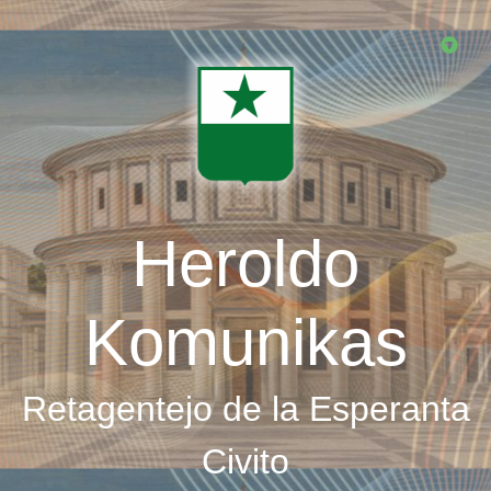
Skip
to
main
content
Heroldo
Komunikas
Retagentejo de la Esperanta
Civito