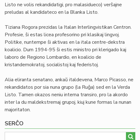
Listo ne volis rekandidatigi, pro malasidueco) verŝajne
preludas al kandidateco en la Blanka Listo.
Tiziana Rogora prezidas la Italan Interlingvistikan Centron.
Profesie, ŝi estas licea profesorino pri klasikaj lingvoj.
Politike, nuntempe ŝi aktivas en la itala centre-dekstra
koalicio. Dum 1994-95 ŝi estis ministro pri klerigado kaj
laboro de Regiono Lombardio, en koalicio de
kristandemokratoj, socialistoj kaj federistoj.
Alia eliranta senatano, ankaŭ italdevena, Marco Picasso, ne
rekandidatos por sia nuna grupo (la Ruĝa) sed en la Verda
Listo. Tamen okazos neniu interna transiro, pro la akordo
inter la du maldekstremaj grupoj, kiuj kune formas la nunan
majoritaton.
SERĈO