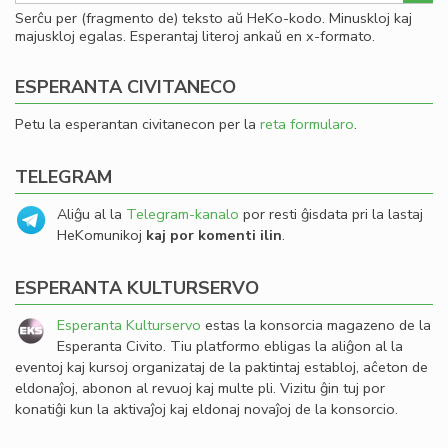
Serĉu per (fragmento de) teksto aŭ HeKo-kodo. Minuskloj kaj
majuskloj egalas. Esperantaj literoj ankaŭ en x-formato.
ESPERANTA CIVITANECO
Petu la esperantan civitanecon per la
reta formularo
.
TELEGRAM
Aliĝu al la
Telegram-kanalo
por resti ĝisdata pri la lastaj
HeKomunikoj
kaj por komenti ilin
.
ESPERANTA KULTURSERVO
Esperanta Kulturservo
estas la konsorcia magazeno de la
Esperanta Civito. Tiu platformo ebligas la aliĝon al la
eventoj kaj kursoj organizataj de la paktintaj establoj, aĉeton de
eldonaĵoj, abonon al revuoj kaj multe pli. Vizitu ĝin tuj por
konatiĝi kun la aktivaĵoj kaj eldonaj novaĵoj de la konsorcio.