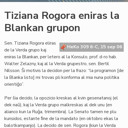
Tiziana Rogora eniras la
Blankan grupon
Sen. Tiziana Rogora eliras
HeKo 309 6-C, 15 sep 06
de la Verda grupo kaj
eniras la Blankan, per letero al la Konsulo, prof. d-ro hab.
Walter Zelazny, kaj al la Verda grupestro, sen. Bertil
Nilsson. Ŝi motivis la decidon per la frazo: “la programon [de
la Blanka listo] mi trovas pli konforma al mia nuna politika
orientiĝo”.
Per ŝia decido, la opozicio kreskas al kvin gesenatanoj (el
dek naŭ), kaj la Verda grupo malkreskas al dek unu (en
alianco kun la Ruĝa, trimembra). La Senato tamen ne plu
kunsidos, estante ﬁne de la mandato (en oktobro ekas la
balotkampanjo). La decido de sen. Rogora (kiun la Verda