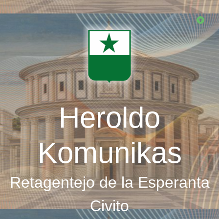
Skip
to
main
content
Heroldo
Komunikas
Retagentejo de la Esperanta
Civito