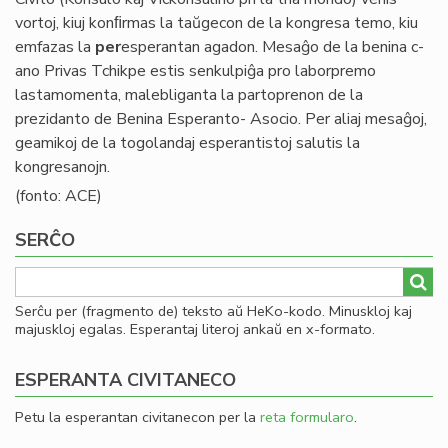
vortoj, kiuj konﬁrmas la taŭgecon de la kongresa temo, kiu
emfazas la
per
esperantan agadon. Mesaĝo de la benina c-
ano Privas Tchikpe estis senkulpiĝa pro laborpremo
lastamomenta, malebliganta la partoprenon de la
prezidanto de Benina Esperanto- Asocio. Per aliaj mesaĝoj,
geamikoj de la togolandaj esperantistoj salutis la
kongresanojn.
(fonto: ACE)
SERĈO
Serĉu per (fragmento de) teksto aŭ HeKo-kodo. Minuskloj kaj
majuskloj egalas. Esperantaj literoj ankaŭ en x-formato.
ESPERANTA CIVITANECO
Petu la esperantan civitanecon per la
reta formularo
.