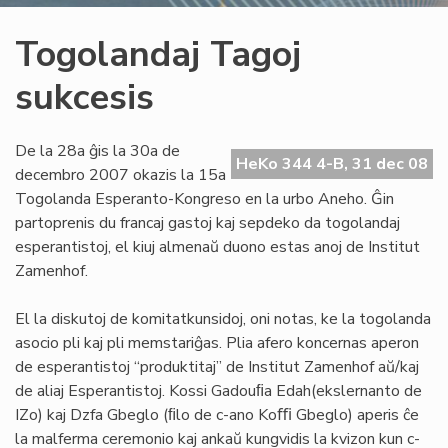
Togolandaj Tagoj
sukcesis
De la 28a ĝis la 30a de
HeKo 344 4-B, 31 dec 08
decembro 2007 okazis la 15a
Togolanda Esperanto-Kongreso en la urbo Aneho. Ĝin
partoprenis du francaj gastoj kaj sepdeko da togolandaj
esperantistoj, el kiuj almenaŭ duono estas anoj de Institut
Zamenhof.
El la diskutoj de komitatkunsidoj, oni notas, ke la togolanda
asocio pli kaj pli memstariĝas. Plia afero koncernas aperon
de esperantistoj “produktitaj” de Institut Zamenhof aŭ/kaj
de aliaj Esperantistoj. Kossi Gadouﬁa Edah(ekslernanto de
IZo) kaj Dzfa Gbeglo (ﬁlo de c-ano Koﬃ Gbeglo) aperis ĉe
la malferma ceremonio kaj ankaŭ kungvidis la kvizon kun c-