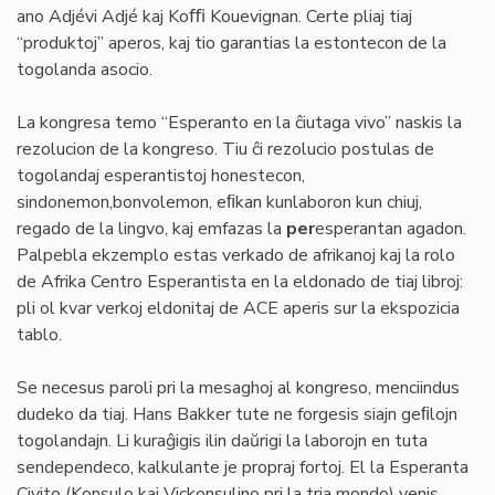
ano Adjévi Adjé kaj Koﬃ Kouevignan. Certe pliaj tiaj
“produktoj” aperos, kaj tio garantias la estontecon de la
togolanda asocio.
La kongresa temo “Esperanto en la ĉiutaga vivo” naskis la
rezolucion de la kongreso. Tiu ĉi rezolucio postulas de
togolandaj esperantistoj honestecon,
sindonemon,bonvolemon, eﬁkan kunlaboron kun chiuj,
regado de la lingvo, kaj emfazas la
per
esperantan agadon.
Palpebla ekzemplo estas verkado de afrikanoj kaj la rolo
de Afrika Centro Esperantista en la eldonado de tiaj libroj:
pli ol kvar verkoj eldonitaj de ACE aperis sur la ekspozicia
tablo.
Se necesus paroli pri la mesaghoj al kongreso, menciindus
dudeko da tiaj. Hans Bakker tute ne forgesis siajn geﬁlojn
togolandajn. Li kuraĝigis ilin daŭrigi la laborojn en tuta
sendependeco, kalkulante je propraj fortoj. El la Esperanta
Civito (Konsulo kaj Vickonsulino pri la tria mondo) venis