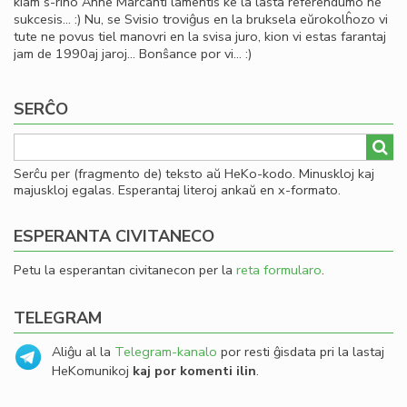
kiam s-rino Anne Marcanti lamentis ke la lasta referendumo ne
sukcesis… :) Nu, se Svisio troviĝus en la bruksela eŭrokolĥozo vi
tute ne povus tiel manovri en la svisa juro, kion vi estas farantaj
jam de 1990aj jaroj… Bonŝance por vi… :)
SERĈO
Serĉu per (fragmento de) teksto aŭ HeKo-kodo. Minuskloj kaj
majuskloj egalas. Esperantaj literoj ankaŭ en x-formato.
ESPERANTA CIVITANECO
Petu la esperantan civitanecon per la
reta formularo
.
TELEGRAM
Aliĝu al la
Telegram-kanalo
por resti ĝisdata pri la lastaj
HeKomunikoj
kaj por komenti ilin
.