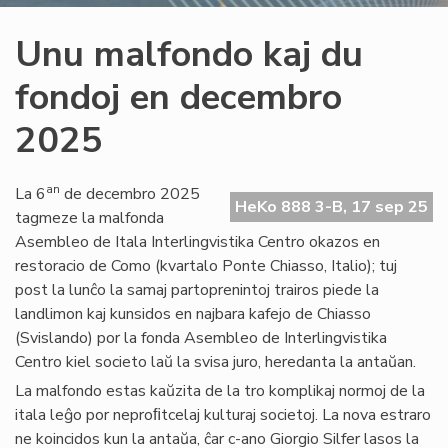
Unu malfondo kaj du
fondoj en decembro
2025
an
La 6
de decembro 2025
HeKo 888 3-B, 17 sep 25
tagmeze la malfonda
Asembleo de Itala Interlingvistika Centro okazos en
restoracio de Como (kvartalo Ponte Chiasso, Italio); tuj
post la lunĉo la samaj partoprenintoj trairos piede la
landlimon kaj kunsidos en najbara kafejo de Chiasso
(Svislando) por la fonda Asembleo de Interlingvistika
Centro kiel societo laŭ la svisa juro, heredanta la antaŭan.
La malfondo estas kaŭzita de la tro komplikaj normoj de la
itala leĝo por neproﬁtcelaj kulturaj societoj. La nova estraro
ne koincidos kun la antaŭa, ĉar c-ano Giorgio Silfer lasos la