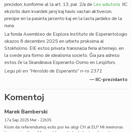
prezidon, konforme al la art. 13, par. 2/a de
Lex adiutoria.
IIC
ekzistis dum kvardek jaroj kaj havis vastan aktivecon,
precipe en la pasinta jarcento kaj en la lasta jardeko de la
nuna.
La fonda Asembleo de Esplora Instituto de Esperantologio
okazos 8 decembro 2025 en urbeto proksima al
Stokholmo. EIE estos privata transnacia feria alternejo, en
la svede jura formo de idealisma societo. Ĝia jura adreso
estos ĉe la Skandinava Esperanto-Domo en Lesjöfors.
Legu pli en “Heroldo de Esperanto” n-ro 2371
— IIC-prezidanto
Komentoj
Marek Bamberski
17a Sep 2025 Mer - 22h35
Kiom da referendumoj estis por ke aligi CH al EU? Mi memoras