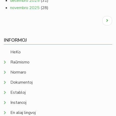
decembro 2025
(31)
novembro 2025
(28)
Pagination
Next
page
INFORMOJ
HeKo
Raŭmismo
Normaro
Dokumentoj
Establoj
Instancoj
En aliaj lingvoj