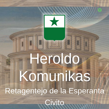
Skip
to
main
content
Heroldo
Komunikas
Retagentejo de la Esperanta
Civito