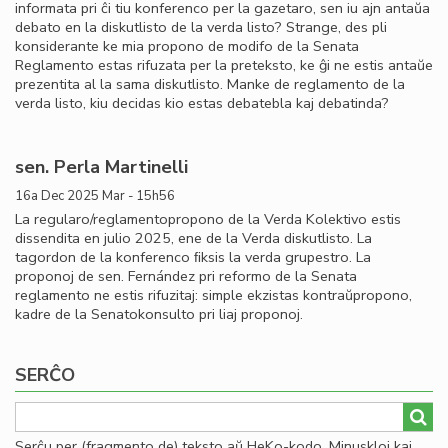
informata pri ĉi tiu konferenco per la gazetaro, sen iu ajn antaŭa
debato en la diskutlisto de la verda listo? Strange, des pli
konsiderante ke mia propono de modifo de la Senata
Reglamento estas rifuzata per la preteksto, ke ĝi ne estis antaŭe
prezentita al la sama diskutlisto. Manke de reglamento de la
verda listo, kiu decidas kio estas debatebla kaj debatinda?
sen. Perla Martinelli
16a Dec 2025 Mar - 15h56
La regularo/reglamentopropono de la Verda Kolektivo estis
dissendita en julio 2025, ene de la Verda diskutlisto. La
tagordon de la konferenco ﬁksis la verda grupestro. La
proponoj de sen. Fernández pri reformo de la Senata
reglamento ne estis rifuzitaj: simple ekzistas kontraŭpropono,
kadre de la Senatokonsulto pri liaj proponoj.
SERĈO
Serĉu per (fragmento de) teksto aŭ HeKo-kodo. Minuskloj kaj