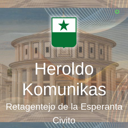
Skip
to
main
content
Heroldo
Komunikas
Retagentejo de la Esperanta
Civito