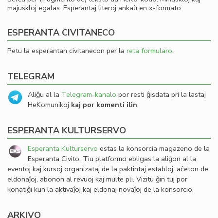
majuskloj egalas. Esperantaj literoj ankaŭ en x-formato.
ESPERANTA CIVITANECO
Petu la esperantan civitanecon per la
reta formularo
.
TELEGRAM
Aliĝu al la
Telegram-kanalo
por resti ĝisdata pri la lastaj
HeKomunikoj
kaj por komenti ilin
.
ESPERANTA KULTURSERVO
Esperanta Kulturservo
estas la konsorcia magazeno de la
Esperanta Civito. Tiu platformo ebligas la aliĝon al la
eventoj kaj kursoj organizataj de la paktintaj establoj, aĉeton de
eldonaĵoj, abonon al revuoj kaj multe pli. Vizitu ĝin tuj por
konatiĝi kun la aktivaĵoj kaj eldonaj novaĵoj de la konsorcio.
ARKIVO