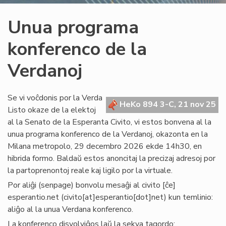
Unua programa
konferenco de la
Verdanoj
Se vi voĉdonis por la Verda
HeKo 894 3-C, 21 nov 25
Listo okaze de la elektoj
al la Senato de la Esperanta Civito, vi estos bonvena al la
unua programa konferenco de la Verdanoj, okazonta en la
Milana metropolo, 29 decembro 2026 ekde 14h30, en
hibrida formo. Baldaŭ estos anoncitaj la precizaj adresoj por
la partoprenontoj reale kaj ligilo por la virtuale.
Por aliĝi (senpage) bonvolu mesaĝi al
civito
[ĉe]
esperantio
.
net
(civito[at]esperantio[dot]net)
kun temlinio:
aliĝo al la unua Verdana konferenco.
La konferenco disvolviĝos laŭ la sekva tagordo: