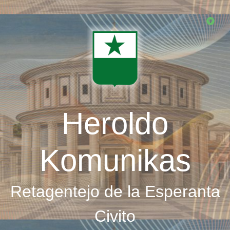
Skip
to
main
content
Heroldo
Komunikas
Retagentejo de la Esperanta
Civito