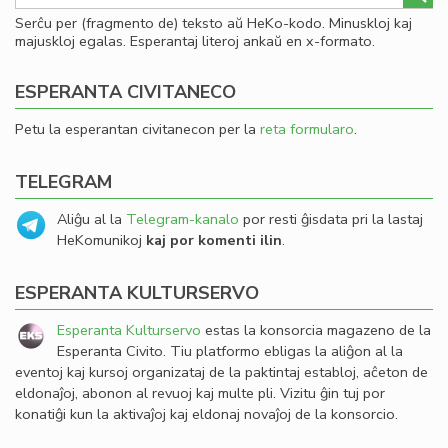
Serĉu per (fragmento de) teksto aŭ HeKo-kodo. Minuskloj kaj
majuskloj egalas. Esperantaj literoj ankaŭ en x-formato.
ESPERANTA CIVITANECO
Petu la esperantan civitanecon per la
reta formularo
.
TELEGRAM
Aliĝu al la
Telegram-kanalo
por resti ĝisdata pri la lastaj
HeKomunikoj
kaj por komenti ilin
.
ESPERANTA KULTURSERVO
Esperanta Kulturservo
estas la konsorcia magazeno de la
Esperanta Civito. Tiu platformo ebligas la aliĝon al la
eventoj kaj kursoj organizataj de la paktintaj establoj, aĉeton de
eldonaĵoj, abonon al revuoj kaj multe pli. Vizitu ĝin tuj por
konatiĝi kun la aktivaĵoj kaj eldonaj novaĵoj de la konsorcio.