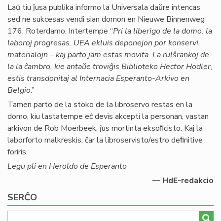
Laŭ tiu ĵusa publika informo la Universala daŭre intencas
sed ne sukcesas vendi sian domon en Nieuwe Binnenweg
176, Roterdamo. Intertempe “
Pri la liberigo de la domo: la
laboroj progresas. UEA ekluis deponejon por konservi
materialojn – kaj parto jam estas movita. La rulŝrankoj de
la la ĉambro, kie antaŭe troviĝis Biblioteko Hector Hodler,
estis transdonitaj al Internacia Esperanto-Arkivo en
Belgio
.”
Tamen parto de la stoko de la libroservo restas en la
domo, kiu lastatempe eĉ devis akcepti la personan, vastan
arkivon de Rob Moerbeek, ĵus mortinta eksoﬁcisto. Kaj la
laborforto malkreskis, ĉar la libroservisto/estro deﬁnitive
foriris.
Legu pli en Heroldo de Esperanto
— HdE-redakcio
SERĈO