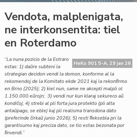
Vendota, malplenigata,
ne interkonsentita: tiel
en Roterdamo
“
La nuna pozicio de la Estraro
HeKo 901 5-A, 29 jan 26
estas: 1) daŭre subteni la
strategian decidon vendi la domon, konforme al la
rekomendoj de la Komitato ekde 2021 kaj la rekonﬁrmo
en Brno (2025); 2) kiel nun, same ne akcepti malpli ol
1.150.000 eŭrojn; 3) vendi nur kun klaraj sekureco aŭ
kondiĉoj; 4) strebi al pli forta jura protekto (pli alta
antaŭpago, se eble) kaj pli realisma transdona dato
(preferinde ĉirkaŭ junio 2026); 5) resti ﬂeksebla pri la
garantisumo kaj preciza dato, se tio estas bezonata por
ﬁnvendi.
”