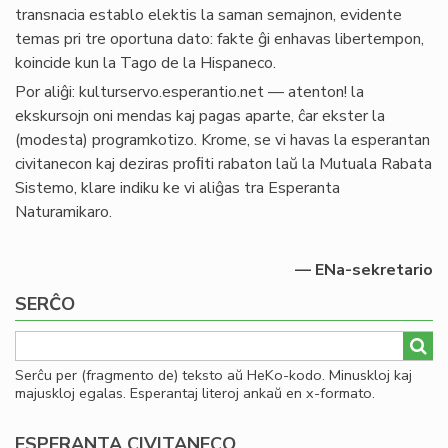
transnacia establo elektis la saman semajnon, evidente
temas pri tre oportuna dato: fakte ĝi enhavas libertempon,
koincide kun la Tago de la Hispaneco.
Por aliĝi: kulturservo.esperantio.net — atenton! la
ekskursojn oni mendas kaj pagas aparte, ĉar ekster la
(modesta) programkotizo. Krome, se vi havas la esperantan
civitanecon kaj deziras proﬁti rabaton laŭ la Mutuala Rabata
Sistemo, klare indiku ke vi aliĝas tra Esperanta
Naturamikaro.
— ENa-sekretario
SERĈO
Serĉu per (fragmento de) teksto aŭ HeKo-kodo. Minuskloj kaj
majuskloj egalas. Esperantaj literoj ankaŭ en x-formato.
ESPERANTA CIVITANECO