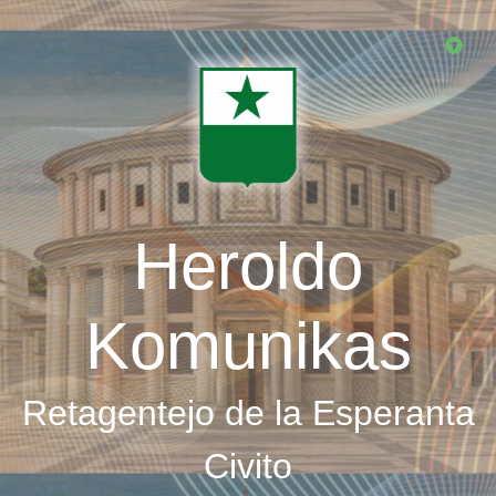
Skip
to
main
content
Heroldo
Komunikas
Retagentejo de la Esperanta
Civito