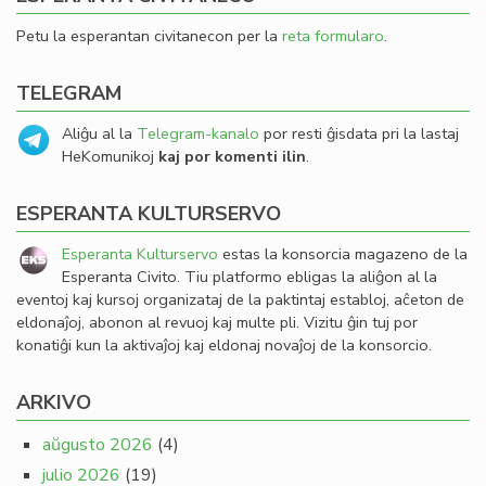
Petu la esperantan civitanecon per la
reta formularo
.
TELEGRAM
Aliĝu al la
Telegram-kanalo
por resti ĝisdata pri la lastaj
HeKomunikoj
kaj por komenti ilin
.
ESPERANTA KULTURSERVO
Esperanta Kulturservo
estas la konsorcia magazeno de la
Esperanta Civito. Tiu platformo ebligas la aliĝon al la
eventoj kaj kursoj organizataj de la paktintaj establoj, aĉeton de
eldonaĵoj, abonon al revuoj kaj multe pli. Vizitu ĝin tuj por
konatiĝi kun la aktivaĵoj kaj eldonaj novaĵoj de la konsorcio.
ARKIVO
aŭgusto 2026
(4)
julio 2026
(19)