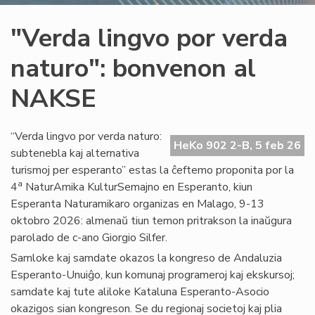
"Verda lingvo por verda
naturo": bonvenon al
NAKSE
“Verda lingvo por verda naturo:
HeKo 902 2-B, 5 feb 26
subtenebla kaj alternativa
turismoj per esperanto” estas la ĉeftemo proponita por la
a
4
NaturAmika KulturSemajno en Esperanto, kiun
Esperanta Naturamikaro organizas en Malago, 9-13
oktobro 2026: almenaŭ tiun temon pritrakson la inaŭgura
parolado de c-ano Giorgio Silfer.
Samloke kaj samdate okazos la kongreso de Andaluzia
Esperanto-Unuiĝo, kun komunaj programeroj kaj ekskursoj;
samdate kaj tute aliloke Kataluna Esperanto-Asocio
okazigos sian kongreson. Se du regionaj societoj kaj plia