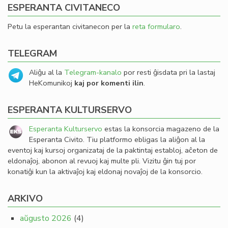
ESPERANTA CIVITANECO
Petu la esperantan civitanecon per la
reta formularo
.
TELEGRAM
Aliĝu al la
Telegram-kanalo
por resti ĝisdata pri la lastaj
HeKomunikoj
kaj por komenti ilin
.
ESPERANTA KULTURSERVO
Esperanta Kulturservo
estas la konsorcia magazeno de la
Esperanta Civito. Tiu platformo ebligas la aliĝon al la
eventoj kaj kursoj organizataj de la paktintaj establoj, aĉeton de
eldonaĵoj, abonon al revuoj kaj multe pli. Vizitu ĝin tuj por
konatiĝi kun la aktivaĵoj kaj eldonaj novaĵoj de la konsorcio.
ARKIVO
aŭgusto 2026
(4)