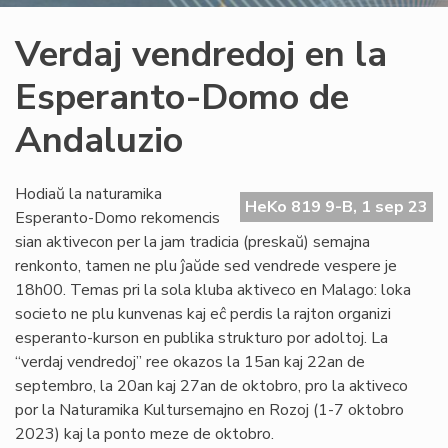
Verdaj vendredoj en la
Esperanto-Domo de
Andaluzio
Hodiaŭ la naturamika
HeKo 819 9-B, 1 sep 23
Esperanto-Domo rekomencis
sian aktivecon per la jam tradicia (preskaŭ) semajna
renkonto, tamen ne plu ĵaŭde sed vendrede vespere je
18h00. Temas pri la sola kluba aktiveco en Malago: loka
societo ne plu kunvenas kaj eĉ perdis la rajton organizi
esperanto-kurson en publika strukturo por adoltoj. La
“verdaj vendredoj” ree okazos la 15an kaj 22an de
septembro, la 20an kaj 27an de oktobro, pro la aktiveco
por la Naturamika Kultursemajno en Rozoj (1-7 oktobro
2023) kaj la ponto meze de oktobro.