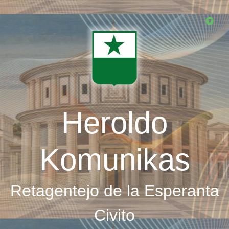
Skip
to
main
content
Heroldo
Komunikas
Retagentejo de la Esperanta
Civito