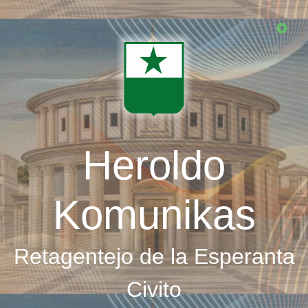
Skip
to
main
content
Heroldo
Komunikas
Retagentejo de la Esperanta
Civito