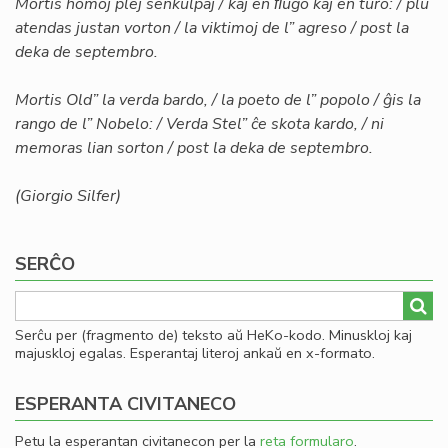
Mortis homoj plej senkulpaj / kaj en ﬂugo kaj en turo: / plu
atendas justan vorton / la viktimoj de l” agreso / post la
deka de septembro.
Mortis Old” la verda bardo, / la poeto de l” popolo / ĝis la
rango de l” Nobelo: / Verda Stel” ĉe skota kardo, / ni
memoras lian sorton / post la deka de septembro.
(Giorgio Silfer)
SERĈO
Serĉu per (fragmento de) teksto aŭ HeKo-kodo. Minuskloj kaj
majuskloj egalas. Esperantaj literoj ankaŭ en x-formato.
ESPERANTA CIVITANECO
Petu la esperantan civitanecon per la
reta formularo
.