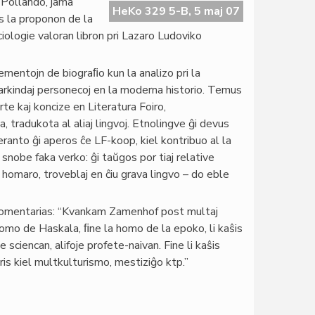
 Pollando, jama
HeKo 329 5-B, 5 maj 07
s la proponon de la
ologie valoran libron pri Lazaro Ludoviko
ementojn de biograﬁo kun la analizo pri la
markindaj personecoj en la moderna historio. Temus
rte kaj koncize en Literatura Foiro,
a, tradukota al aliaj lingvoj. Etnolingve ĝi devus
eranto ĝi aperos ĉe LF-koop, kiel kontribuo al la
nobe faka verko: ĝi taŭgos por tiaj relative
la homaro, troveblaj en ĉiu grava lingvo – do eble
 komentarias: “Kvankam Zamenhof post multaj
homo de Haskala, ﬁne la homo de la epoko, li kaŝis
sciencan, alifoje profete-naivan. Fine li kaŝis
ris kiel multkulturismo, mestiziĝo ktp.”