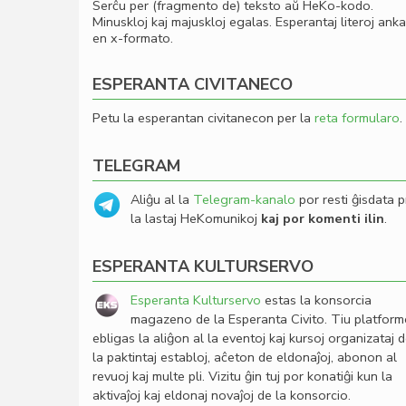
Serĉu per (fragmento de) teksto aŭ HeKo-kodo.
Minuskloj kaj majuskloj egalas. Esperantaj literoj ank
en x-formato.
ESPERANTA CIVITANECO
Petu la esperantan civitanecon per la
reta formularo
.
TELEGRAM
Aliĝu al la
Telegram-kanalo
por resti ĝisdata p
la lastaj HeKomunikoj
kaj por komenti ilin
.
ESPERANTA KULTURSERVO
Esperanta Kulturservo
estas la konsorcia
magazeno de la Esperanta Civito. Tiu platfor
ebligas la aliĝon al la eventoj kaj kursoj organizataj 
la paktintaj establoj, aĉeton de eldonaĵoj, abonon al
revuoj kaj multe pli. Vizitu ĝin tuj por konatiĝi kun la
aktivaĵoj kaj eldonaj novaĵoj de la konsorcio.