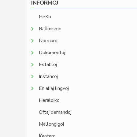
INFORMOJ
HeKo
Raŭmismo
Normaro
Dokumentoj
Establoj
Instancoj
En aliaj lingvoj
Heraldiko
Oftaj demandoj
Mallongigoj
Kantaro