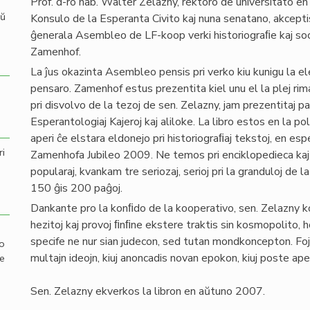
Prof. d-ro hab. Walter Zelazny, rektoro de universitato en
aŭ
Konsulo de la Esperanta Civito kaj nuna senatano, akcepti
ĝenerala Asembleo de LF-koop verki historiograﬁe kaj soci
Zamenhof.
La ĵus okazinta Asembleo pensis pri verko kiu kunigu la el
pensaro. Zamenhof estus prezentita kiel unu el la plej ri
pri disvolvo de la tezoj de sen. Zelazny, jam prezentitaj pa
Esperantologiaj Kajeroj kaj aliloke. La libro estos en la pol
aperi ĉe elstara eldonejo pri historiograﬁaj tekstoj, en esp
ri
Zamenhofa Jubileo 2009. Ne temos pri enciklopedieca kaj s
popularaj, kvankam tre seriozaj, serioj pri la granduloj de 
150 ĝis 200 paĝoj.
Dankante pro la konﬁdo de la kooperativo, sen. Zelazny
hezitoj kaj provoj ﬁnﬁne ekstere traktis sin kosmopolito, 
specife ne nur sian judecon, sed tutan mondkoncepton. Foje 
mo
multajn ideojn, kiuj anoncadis novan epokon, kiuj poste ape
de
Sen. Zelazny ekverkos la libron en aŭtuno 2007.