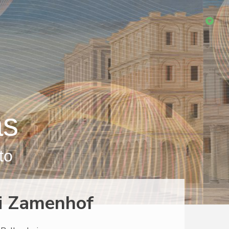
as
to
ri Zamenhof