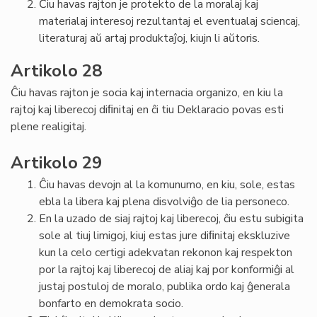
Ĉiu havas rajton je protekto de la moralaj kaj
materialaj interesoj rezultantaj el eventualaj sciencaj,
literaturaj aŭ artaj produktaĵoj, kiujn li aŭtoris.
Artikolo 28
Ĉiu havas rajton je socia kaj internacia organizo, en kiu la
rajtoj kaj liberecoj diﬁnitaj en ĉi tiu Deklaracio povas esti
plene realigitaj.
Artikolo 29
Ĉiu havas devojn al la komunumo, en kiu, sole, estas
ebla la libera kaj plena disvolviĝo de lia personeco.
En la uzado de siaj rajtoj kaj liberecoj, ĉiu estu subigita
sole al tiuj limigoj, kiuj estas jure diﬁnitaj ekskluzive
kun la celo certigi adekvatan rekonon kaj respekton
por la rajtoj kaj liberecoj de aliaj kaj por konformiĝi al
justaj postuloj de moralo, publika ordo kaj ĝenerala
bonfarto en demokrata socio.