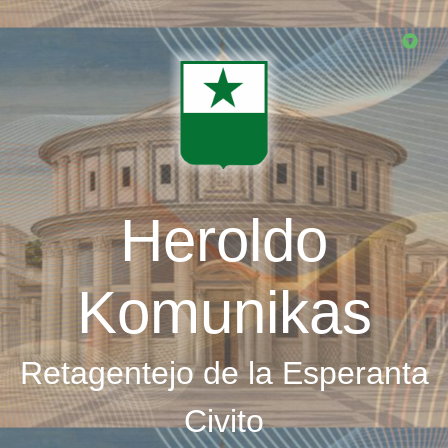
Skip
to
main
content
Heroldo
Komunikas
Retagentejo de la Esperanta
Civito