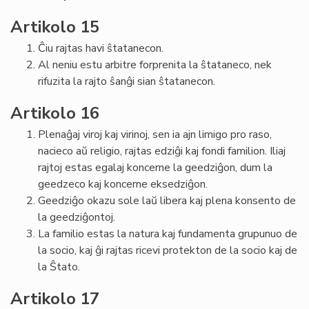
Artikolo 15
Ĉiu rajtas havi ŝtatanecon.
Al neniu estu arbitre forprenita la ŝtataneco, nek
rifuzita la rajto ŝanĝi sian ŝtatanecon.
Artikolo 16
Plenaĝaj viroj kaj virinoj, sen ia ajn limigo pro raso,
nacieco aŭ religio, rajtas edziĝi kaj fondi familion. Iliaj
rajtoj estas egalaj koncerne la geedziĝon, dum la
geedzeco kaj koncerne eksedziĝon.
Geedziĝo okazu sole laŭ libera kaj plena konsento de
la geedziĝontoj.
La familio estas la natura kaj fundamenta grupunuo de
la socio, kaj ĝi rajtas ricevi protekton de la socio kaj de
la Ŝtato.
Artikolo 17