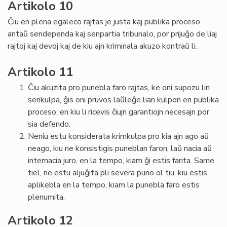
Artikolo 10
Ĉiu en plena egaleco rajtas je justa kaj publika proceso
antaŭ sendependa kaj senpartia tribunalo, por prijuĝo de liaj
rajtoj kaj devoj kaj de kiu ajn kriminala akuzo kontraŭ li.
Artikolo 11
Ĉiu akuzita pro punebla faro rajtas, ke oni supozu lin
senkulpa, ĝis oni pruvos laŭleĝe lian kulpon en publika
proceso, en kiu li ricevis ĉiujn garantiojn necesajn por
sia defendo.
Neniu estu konsiderata krimkulpa pro kia ajn ago aŭ
neago, kiu ne konsistigis puneblan faron, laŭ nacia aŭ
internacia juro, en la tempo, kiam ĝi estis farita. Same
tiel, ne estu aljuĝita pli severa puno ol tiu, kiu estis
aplikebla en la tempo, kiam la punebla faro estis
plenumita.
Artikolo 12