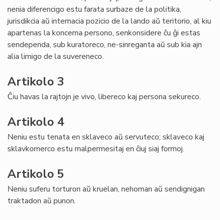
nenia diferencigo estu farata surbaze de la politika,
jurisdikcia aŭ internacia pozicio de la lando aŭ teritorio, al kiu
apartenas la koncerna persono, senkonsidere ĉu ĝi estas
sendependa, sub kuratoreco, ne-sinreganta aŭ sub kia ajn
alia limigo de la suvereneco.
Artikolo 3
Ĉiu havas la rajtojn je vivo, libereco kaj persona sekureco.
Artikolo 4
Neniu estu tenata en sklaveco aŭ servuteco; sklaveco kaj
sklavkomerco estu malpermesitaj en ĉiuj siaj formoj.
Artikolo 5
Neniu suferu torturon aŭ kruelan, nehoman aŭ sendignigan
traktadon aŭ punon.