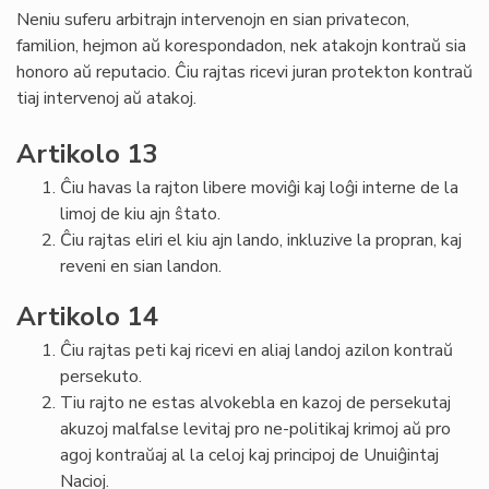
Neniu suferu arbitrajn intervenojn en sian privatecon,
familion, hejmon aŭ korespondadon, nek atakojn kontraŭ sia
honoro aŭ reputacio. Ĉiu rajtas ricevi juran protekton kontraŭ
tiaj intervenoj aŭ atakoj.
Artikolo 13
Ĉiu havas la rajton libere moviĝi kaj loĝi interne de la
limoj de kiu ajn ŝtato.
Ĉiu rajtas eliri el kiu ajn lando, inkluzive la propran, kaj
reveni en sian landon.
Artikolo 14
Ĉiu rajtas peti kaj ricevi en aliaj landoj azilon kontraŭ
persekuto.
Tiu rajto ne estas alvokebla en kazoj de persekutaj
akuzoj malfalse levitaj pro ne-politikaj krimoj aŭ pro
agoj kontraŭaj al la celoj kaj principoj de Unuiĝintaj
Nacioj.