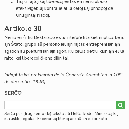
Tiuj ĉi rajtoj kaj liberecoj estas en neniu okazo
efektivigeblaj kontraŭe al la celoj kaj principoj de
Unuiĝintaj Nacioj.
Artikolo 30
Nenio en ĉi tiu Deklaracio estu interpretita kiel implico, ke iu
ajn Ŝtato, grupo aŭ persono iel ajn rajtas entrepreni ian ajn
agadon aŭ plenumi ian ajn agon, kiu celus detrui kiun ajn el la
rajtoj kaj liberecoj ĉi-ene diﬁnitaj.
an
(adoptita kaj proklamita de la Ĝenerala Asembleo la 10
de decembro 1948)
SERĈO
Serĉu per (fragmento de) teksto aŭ HeKo-kodo. Minuskloj kaj
majuskloj egalas. Esperantaj literoj ankaŭ en x-formato.