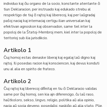
individuo kaj ĉiu organo de la socio, konstante atentante ĉi
tiun Deklaracion, per instruado kaj edukado strebu al
respektigo de tiuj ĉi rajtoj kaj liberecoj, kaj per laŭgradaj
paŝoj naciaj kaj internaciaj certigu ilian universalan kaj
efektivan agnoskon kaj observadon, same tiel inter la
popoloj de la Ŝtatoj-Membroj mem, kiel inter la popoloj de
teritorioj sub ilia jurisdikcio.
Artikolo 1
Ĉiuj homoj estas denaske liberaj kaj egalaj laŭ digno kaj
rajtoj. Ili posedas racion kaj konsciencon, kaj devus konduti
unu al alia en spirito de frateco.
Artikolo 2
Ĉiuj rajtoj kaj liberecoj diﬁnitaj en tiu ĉi Deklaracio validas
same por ĉiuj homoj, sen kia ajn diferencigo, ĉu laŭ raso,
haŭtkoloro, sekso, lingvo, religio, politika aŭ alia opinio,
nacia aŭ socia deveno, posedaĵoj, naskiĝo aŭ alia stato. Plie,