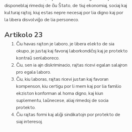
disponeblaj rimedoj de ĉiu Ŝtato, de tiuj ekonomiaj, sociaj kaj
kulturaj rajtoj, kiuj estas nepre necesaj por lia digno kaj por
la libera disvolviĝo de lia personeco.
Artikolo 23
Ĉiu havas rajton je laboro, je libera elekto de sia
okupo, je justaj kaj favoraj laborkondiĉoj kaj je protekto
kontraŭ senlaboreco.
Ĉiu, sen ia ajn diskriminacio, rajtas ricevi egalan salajron
pro egala laboro.
Ĉiu, kiu laboras, rajtas ricevi justan kaj favoran
kompenson, kiu certigu por li mem kaj por lia familio
ekziston konforman al homa digno, kaj kiun
suplementu, laŭnecese, aliaj rimedoj de socia
protekto.
Ĉiu rajtas formi kaj aliĝi sindikatojn por protekto de
siaj interesoj.