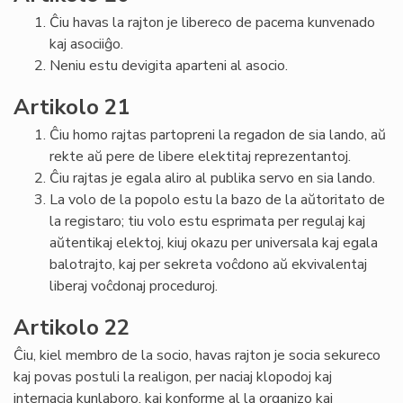
Ĉiu havas la rajton je libereco de pacema kunvenado
kaj asociiĝo.
Neniu estu devigita aparteni al asocio.
Artikolo 21
Ĉiu homo rajtas partopreni la regadon de sia lando, aŭ
rekte aŭ pere de libere elektitaj reprezentantoj.
Ĉiu rajtas je egala aliro al publika servo en sia lando.
La volo de la popolo estu la bazo de la aŭtoritato de
la registaro; tiu volo estu esprimata per regulaj kaj
aŭtentikaj elektoj, kiuj okazu per universala kaj egala
balotrajto, kaj per sekreta voĉdono aŭ ekvivalentaj
liberaj voĉdonaj proceduroj.
Artikolo 22
Ĉiu, kiel membro de la socio, havas rajton je socia sekureco
kaj povas postuli la realigon, per naciaj klopodoj kaj
internacia kunlaboro, kaj konforme al la organizo kaj