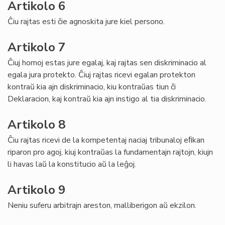
Artikolo 6
Ĉiu rajtas esti ĉie agnoskita jure kiel persono.
Artikolo 7
Ĉiuj homoj estas jure egalaj, kaj rajtas sen diskriminacio al
egala jura protekto. Ĉiuj rajtas ricevi egalan protekton
kontraŭ kia ajn diskriminacio, kiu kontraŭas tiun ĉi
Deklaracion, kaj kontraŭ kia ajn instigo al tia diskriminacio.
Artikolo 8
Ĉiu rajtas ricevi de la kompetentaj naciaj tribunaloj eﬁkan
riparon pro agoj, kiuj kontraŭas la fundamentajn rajtojn, kiujn
li havas laŭ la konstitucio aŭ la leĝoj.
Artikolo 9
Neniu suferu arbitrajn areston, malliberigon aŭ ekzilon.