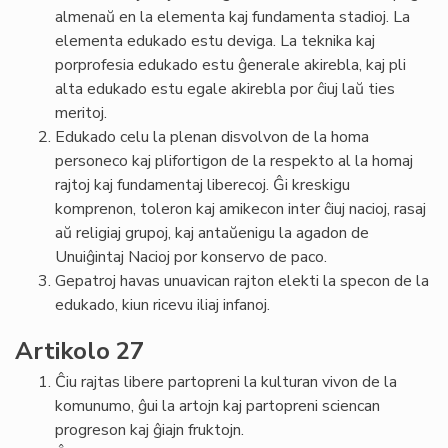
almenaŭ en la elementa kaj fundamenta stadioj. La
elementa edukado estu deviga. La teknika kaj
porprofesia edukado estu ĝenerale akirebla, kaj pli
alta edukado estu egale akirebla por ĉiuj laŭ ties
meritoj.
Edukado celu la plenan disvolvon de la homa
personeco kaj plifortigon de la respekto al la homaj
rajtoj kaj fundamentaj liberecoj. Ĝi kreskigu
komprenon, toleron kaj amikecon inter ĉiuj nacioj, rasaj
aŭ religiaj grupoj, kaj antaŭenigu la agadon de
Unuiĝintaj Nacioj por konservo de paco.
Gepatroj havas unuavican rajton elekti la specon de la
edukado, kiun ricevu iliaj infanoj.
Artikolo 27
Ĉiu rajtas libere partopreni la kulturan vivon de la
komunumo, ĝui la artojn kaj partopreni sciencan
progreson kaj ĝiajn fruktojn.