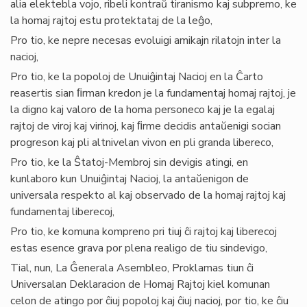
alia elektebla vojo, ribeli kontraŭ tiranismo kaj subpremo, ke
la homaj rajtoj estu protektataj de la leĝo,
Pro tio, ke nepre necesas evoluigi amikajn rilatojn inter la
nacioj,
Pro tio, ke la popoloj de Unuiĝintaj Nacioj en la Ĉarto
reasertis sian ﬁrman kredon je la fundamentaj homaj rajtoj, je
la digno kaj valoro de la homa personeco kaj je la egalaj
rajtoj de viroj kaj virinoj, kaj ﬁrme decidis antaŭenigi socian
progreson kaj pli altnivelan vivon en pli granda libereco,
Pro tio, ke la Ŝtatoj-Membroj sin devigis atingi, en
kunlaboro kun Unuiĝintaj Nacioj, la antaŭenigon de
universala respekto al kaj observado de la homaj rajtoj kaj
fundamentaj liberecoj,
Pro tio, ke komuna kompreno pri tiuj ĉi rajtoj kaj liberecoj
estas esence grava por plena realigo de tiu sindevigo,
Tial, nun, La Ĝenerala Asembleo, Proklamas tiun ĉi
Universalan Deklaracion de Homaj Rajtoj kiel komunan
celon de atingo por ĉiuj popoloj kaj ĉiuj nacioj, por tio, ke ĉiu