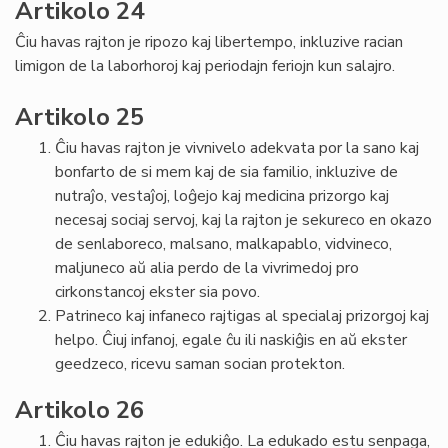
Artikolo 24
Ĉiu havas rajton je ripozo kaj libertempo, inkluzive racian
limigon de la laborhoroj kaj periodajn feriojn kun salajro.
Artikolo 25
Ĉiu havas rajton je vivnivelo adekvata por la sano kaj
bonfarto de si mem kaj de sia familio, inkluzive de
nutraĵo, vestaĵoj, loĝejo kaj medicina prizorgo kaj
necesaj sociaj servoj, kaj la rajton je sekureco en okazo
de senlaboreco, malsano, malkapablo, vidvineco,
maljuneco aŭ alia perdo de la vivrimedoj pro
cirkonstancoj ekster sia povo.
Patrineco kaj infaneco rajtigas al specialaj prizorgoj kaj
helpo. Ĉiuj infanoj, egale ĉu ili naskiĝis en aŭ ekster
geedzeco, ricevu saman socian protekton.
Artikolo 26
Ĉiu havas rajton je edukiĝo. La edukado estu senpaga,