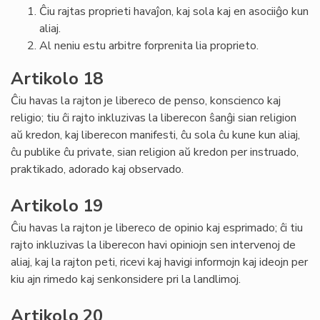
Ĉiu rajtas proprieti havaĵon, kaj sola kaj en asociiĝo kun
aliaj.
Al neniu estu arbitre forprenita lia proprieto.
Artikolo 18
Ĉiu havas la rajton je libereco de penso, konscienco kaj
religio; tiu ĉi rajto inkluzivas la liberecon ŝanĝi sian religion
aŭ kredon, kaj liberecon manifesti, ĉu sola ĉu kune kun aliaj,
ĉu publike ĉu private, sian religion aŭ kredon per instruado,
praktikado, adorado kaj observado.
Artikolo 19
Ĉiu havas la rajton je libereco de opinio kaj esprimado; ĉi tiu
rajto inkluzivas la liberecon havi opiniojn sen intervenoj de
aliaj, kaj la rajton peti, ricevi kaj havigi informojn kaj ideojn per
kiu ajn rimedo kaj senkonsidere pri la landlimoj.
Artikolo 20