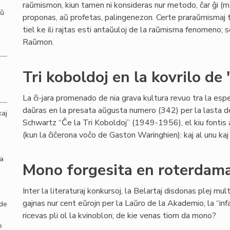
raŭmismon, kiun tamen ni konsideras nur metodo, ĉar ĝi (mal
aŭ
proponas, aŭ profetas, palingenezon. Certe praraŭmismaj tra
tiel ke ili rajtas esti antaŭuloj de la raŭmisma fenomeno; s
Raŭmon.
Tri koboldoj en la kovrilo de
La ĉi-jara promenado de nia grava kultura revuo tra la es
daŭras en la presata aŭgusta numero (342) per la lasta
kaj
Schwartz “Ĉe la Tri Koboldoj” (1949-1956), el kiu fontis 
(kun la ĉiĉerona voĉo de Gaston Waringhien): kaj al unu kaj a
la
Mono forgesita en roterdamaj
Inter la literaturaj konkursoj, la Belartaj disdonas plej mu
gajnas nur cent eŭrojn per la Laŭro de la Akademio, la “infa
 de
ricevas pli ol la kvinoblon; de kie venas tiom da mono?
o