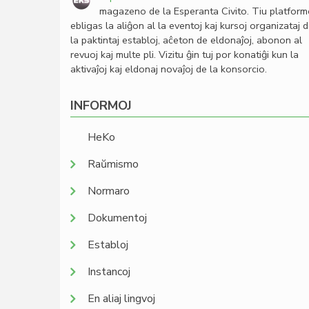
magazeno de la Esperanta Civito. Tiu platfor
ebligas la aliĝon al la eventoj kaj kursoj organizataj 
la paktintaj establoj, aĉeton de eldonaĵoj, abonon al
revuoj kaj multe pli. Vizitu ĝin tuj por konatiĝi kun la
aktivaĵoj kaj eldonaj novaĵoj de la konsorcio.
INFORMOJ
HeKo
Raŭmismo
Normaro
Dokumentoj
Establoj
Instancoj
En aliaj lingvoj