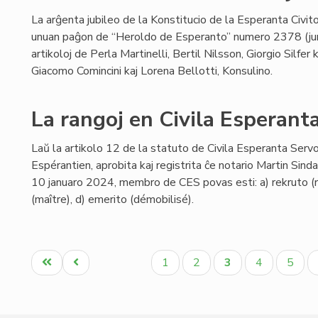
La arĝenta jubileo de la Konstitucio de la Esperanta Civito
unuan paĝon de “Heroldo de Esperanto” numero 2378 (ju
artikoloj de Perla Martinelli, Bertil Nilsson, Giorgio Silfer
Giacomo Comincini kaj Lorena Bellotti, Konsulino.
La rangoj en Civila Esperant
Laŭ la artikolo 12 de la statuto de Civila Esperanta Servo 
Espérantien, aprobita kaj registrita ĉe notario Martin Sin
10 januaro 2024, membro de CES povas esti: a) rekruto (re
(maître), d) emerito (démobilisé).
Pagination
Unua
Antaŭa
Paĝo
Paĝo
Aktuala
Paĝo
Paĝo
1
2
3
4
5
paĝo
paĝo
paĝo