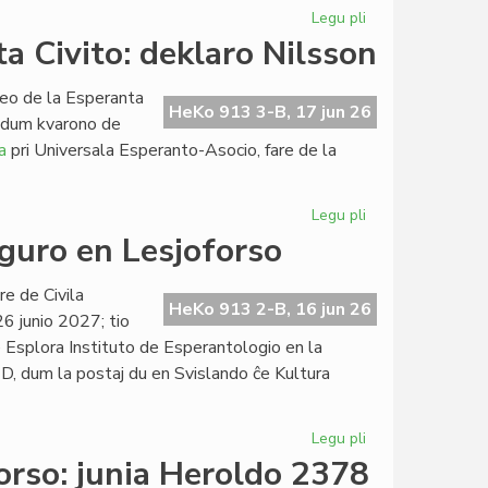
Legu pli
pri
La
a Civito: deklaro Nilsson
junia
kunsido
leo de la Esperanta
de
HeKo 913 3-B, 17 jun 26
n dum kvarono de
la
a
pri Universala Esperanto-Asocio, fare de la
Kapitulo
Legu pli
pri
Retrospektive
ŭguro en Lesjoforso
pri
la
e de Civila
Esperanta
HeKo 913 2-B, 16 jun 26
26 junio 2027; tio
Civito:
 Esplora Instituto de Esperantologio en la
deklaro
D, dum la postaj du en Svislando ĉe Kultura
Nilsson
Legu pli
pri
Proponita
rso: junia Heroldo 2378
la