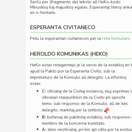
Serĉu per (fragmento de) teksto aŭ HeKo-kodo.
Minuskloj kaj majuskloj egalas. Esperantaj literoj ank
en x-formato.
ESPERANTA CIVITANECO
Petu la esperantan civitanecon per la
reta formularo
.
HEROLDO KOMUNIKAS (HEKO)
HeKo estas retagentejo je la servo de la establoj en 
apud la Pakto por la Esperanta Civito, sub la
imprimaturo de la Konsulo aŭ delegito. La informoj
estas:
C:
oﬁcialaj de la Civitaj instancoj, kiuj esprimas 
oﬁcialan starpunkton de la Civito pri specifa
temo, sub responso de la Konsulo, aŭ de ties
delegito, markitaj per la simbolo
.
B:
bultenaj de paktintaj establoj, sub responso
membro de la koncerna komitato.
A:
alies neoﬁcialaj, pri kio ajn utila por la evolu