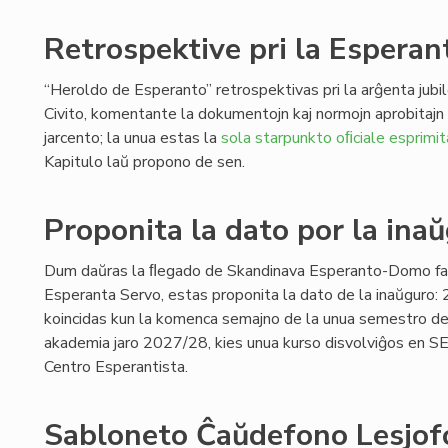
Retrospektive pri la Esperant
“Heroldo de Esperanto” retrospektivas pri la arĝenta jubi
Civito, komentante la dokumentojn kaj normojn aprobitaj
jarcento; la unua estas la
sola starpunkto oﬁciale esprimit
Kapitulo laŭ propono de sen.
Proponita la dato por la ina
Dum daŭras la ﬂegado de Skandinava Esperanto-Domo far
Esperanta Servo, estas proponita la dato de la inaŭguro: 
koincidas kun la komenca semajno de la unua semestro de
akademia jaro 2027/28, kies unua kurso disvolviĝos en SE
Centro Esperantista.
Sabloneto Ĉaŭdefono Lesjofo