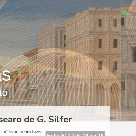
as
to
searo de G. Silfer
 aŭ kvar, se inkluzivi
HeKo 914 2-B, 29 jun 26