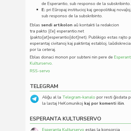
de Esperantio, sub responso de la subskribinto.
E:
pri Eŭropaj institucioj kaj geopolitikaj novaĵoj
sub responso de la subskribinto.
Eblas
sendi
artikolon
aŭ kontakti la redakcion
tra
pakto
[ĉe]
esperantio
.
net
(pakto[at]esperantio[dot]net)
. Publikigo estas rajto 
esperantaj civitanoj kaj paktintaj establoj, laŭdiskrecia
por la ceteraj.
Eblas donaci monon por subteni nin pere de
Esperant
Kulturservo
.
RSS-servo
TELEGRAM
Aliĝu al la
Telegram-kanalo
por resti ĝisdata p
la lastaj HeKomunikoj
kaj por komenti ilin
.
ESPERANTA KULTURSERVO
Esperanta Kulturservo
estas la konsorcia