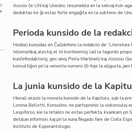
mo
Asocio ĉe UN kaj Unesko, resumebla en la sekvaj kvin agadoj
de
deduktas ke ĝi estas forte engaĝita en la subteno de Unui
Perioda kunsido de la redakci
Hodiaŭ kunsidas en Ĉaŭdefono la redakcio de “Literatura F
telematikaj alestoj el tri kontinentoj; laŭ la tagordo propo
kunĉefredaktoroj, gec-anoj Perla Martinelli kaj Alessio Gi
konsultiĝon pri la venonta numero (ĉi-foje la aŭgusta, jam
La junia kunsido de la Kapitu
Hieraŭ okazis la monata kunsido de la Kapitulo, sub la pre
Lorena Bellotti, Konsulino; ne partoprenis la vickonsuloj e
Lesjoforso, kie la retaliro ne estas perfekta, kvankam pr
detalan informon, kaj pri la nuna ﬂegado fare de Civila Esp
Instituto de Esperantologio.