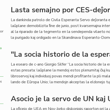
Lasta semajno por CES-deĵor
,
La dankinda patrolo de Civila Esperanta Servo deĵoranta 
laŭplane demobilizita ﬁne de junio, post kvarsemajna inte
por
al la riparado de la tegmento en la sendependa vilaeto n
la purigado kaj ordigado en la Skandinava Esperanto-Domo ĝ
a
"La socia historio de la espe
La esearo de c-ano Giorgio Silfer “La socia historio de la
estas presata: laŭplane la mendoj estos plenumitaj ĉiuj ku
libroservoj kaj individuoj povas mendi proﬁtante la pli mal
ri
lando de Eŭropa Unio; la mendojn akceptas la eldonejo tu
Asocio je la servo de UN kaj
La oﬁcejo de UEA en Nov-Jorko diskonigis raporton pri la 