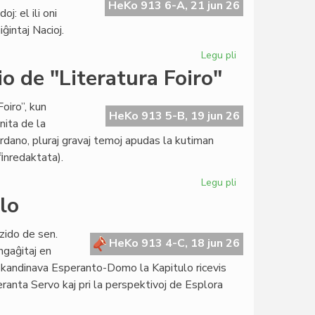
de
HeKo 913 6-A, 21 jun 26
: el ili oni
la
ĝintaj Nacioj.
esperanta
popolo"
Legu pli
pri
presata
Asocio
o de "Literatura Foiro"
je
la
oiro”, kun
servo
HeKo 913 5-B, 19 jun 26
nita de la
de
ordano, pluraj gravaj temoj apudas la kutiman
UN
 ﬁnredaktata).
kaj
Unesko
Legu pli
pri
Perioda
lo
kunsido
de
zido de sen.
la
HeKo 913 4-C, 18 jun 26
ngaĝitaj en
redakcio
i Skandinava Esperanto-Domo la Kapitulo ricevis
de
eranta Servo kaj pri la perspektivoj de Esplora
"Literatura
Foiro"