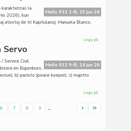
dato
 karakterizas la
por
HeKo 913 1-B, 15 jun 26
nio 2026), kun
la
 kaj atestoj de tri Kapitulanoj: Manuela Blanco,
inaŭguro
en
Lesjoforso
Legu pli
pri
Sabloneto
a Servo
Ĉaŭdefono
Lesjoforso:
/ Service Civil
junia
HeKo 912 9-B, 14 jun 26
dabizera en Bujumburo,
Heroldo
crue), b) pacisto (peace keeper), c) majstro
2378
Legu pli
pri
La
rangoj
Paĝo
Paĝo
Paĝo
Paĝo
Next
Last
6
7
8
9
…
en
page
page
Civila
Esperanta
Servo