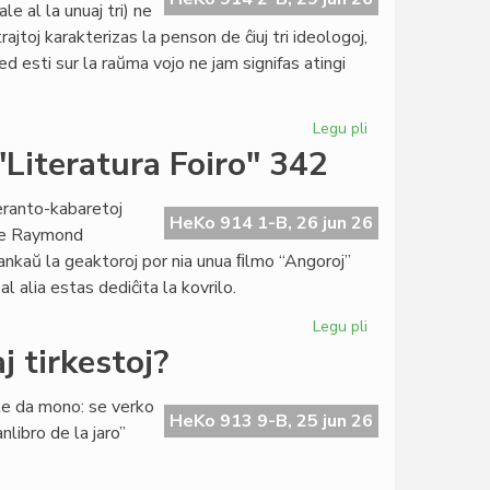
e al la unuaj tri) ne
jtoj karakterizas la penson de ĉiuj tri ideologoj,
ed esti sur la raŭma vojo ne jam signifas atingi
Legu pli
pri
Specimeno
 "Literatura Foiro" 342
el
la
peranto-kabaretoj
ĵus
HeKo 914 1-B, 26 jun 26
 de Raymond
presita
ankaŭ la geaktoroj por nia unua ﬁlmo “Angoroj”
esearo
l alia estas dediĉita la kovrilo.
de
G.
Legu pli
pri
Silfer
Tri
 tirkestoj?
koboldoj
en
lte da mono: se verko
la
HeKo 913 9-B, 25 jun 26
nlibro de la jaro”
kovrilo
de
"Literatura