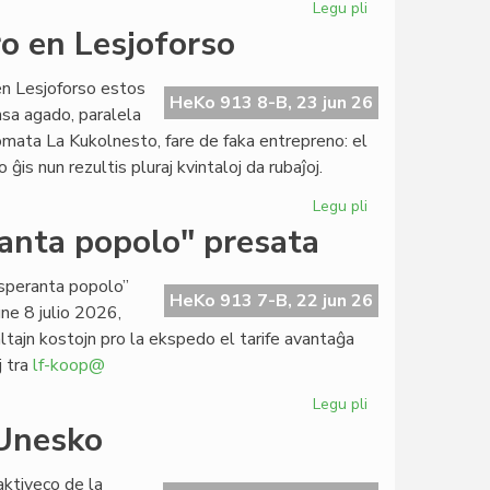
Legu pli
pri
Foiro"
Mono
o en Lesjoforso
342
forgesita
en
en Lesjoforso estos
roterdamaj
HeKo 913 8-B, 23 jun 26
nsa agado, paralela
tirkestoj?
omata La Kukolnesto, fare de faka entrepreno: el
is nun rezultis pluraj kvintaloj da rubaĵoj.
Legu pli
pri
Lasta
ranta popolo" presata
semajno
por
 esperanta popolo”
CES-
HeKo 913 7-B, 22 jun 26
ne 8 julio 2026,
deĵoro
altajn kostojn pro la ekspedo el tarife avantaĝa
en
j tra
lf-koop@
Lesjoforso
Legu pli
pri
"La
 Unesko
socia
historio
aktiveco de la