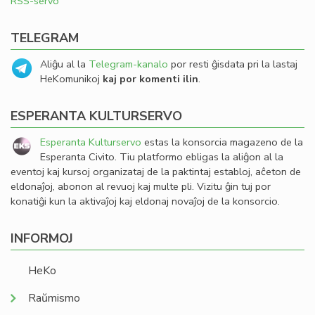
RSS-servo
TELEGRAM
Aliĝu al la
Telegram-kanalo
por resti ĝisdata pri la lastaj
HeKomunikoj
kaj por komenti ilin
.
ESPERANTA KULTURSERVO
Esperanta Kulturservo
estas la konsorcia magazeno de la
Esperanta Civito. Tiu platformo ebligas la aliĝon al la
eventoj kaj kursoj organizataj de la paktintaj establoj, aĉeton de
eldonaĵoj, abonon al revuoj kaj multe pli. Vizitu ĝin tuj por
konatiĝi kun la aktivaĵoj kaj eldonaj novaĵoj de la konsorcio.
INFORMOJ
HeKo
Raŭmismo