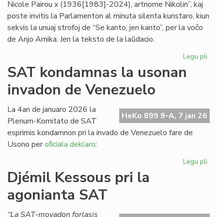
Nicole Pairou x (1936[1983]-2024), artnome Nikolin”, kaj
poste invitis la Parlamenton al minuta silenta kunstaro, kiun
sekvis la unuaj strofoj de “Se kanto, jen kanto”, per la voĉo
de Anjo Amika. Jen la teksto de la laŭdacio.
Legu pli
pri
Om
SAT kondamnas la usonan
al
invadon de Venezuelo
Nic
Pai
x
La 4an de januaro 2026 la
HeKo 899 9-A, 7 jan 26
(1
Plenum-Komitato de SAT
esprimis kondamnon pri la invado de Venezuelo fare de
Usono per
oﬁciala deklaro
:
Legu pli
pri
SA
Djémil Kessous pri la
ko
agonianta SAT
la
us
in
“La SAT-movadon forlasis