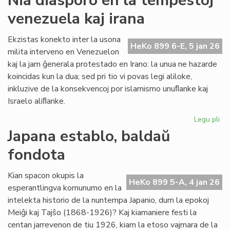
Nia diasporo en la tempestoj
kiu
venezuela kaj irana
ne
tur
la
Ekzistas konekto inter la usona
HeKo 899 6-E, 5 jan 26
rad
milita interveno en Venezuelon
de
kaj la jam ĝenerala protestado en Irano: la unua ne hazarde
la
koincidas kun la dua; sed pri tio vi povas legi aliloke,
vet
inkluzive de la konsekvencoj por islamismo unuﬂanke kaj
Israelo aliﬂanke.
Legu pli
pri
Ni
Japana establo, baldaŭ
di
fondota
en
la
te
Kian spacon okupis la
HeKo 899 5-A, 4 jan 26
ve
esperantlingva komunumo en la
kaj
intelekta historio de la nuntempa Japanio, dum la epokoj
ira
Meiĝi kaj Tajŝo (1868-1926)? Kaj kiamaniere festi la
centan jarrevenon de tiu 1926, kiam la etoso vajmara de la