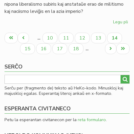
nipona liberalismo subiris kaj anstataŭe erao de militismo
kaj naciismo leviĝis en la azia imperio?
Legu pli
pri
Ja
Pagination
est
Unua
Antaŭa
Paĝo
Paĝo
Paĝo
Paĝo
Aktuala
10
11
12
13
14
…
ba
paĝo
paĝo
paĝo
fo
Paĝo
Paĝo
Paĝo
Paĝo
Next
Last
15
16
17
18
…
page
page
SERĈO
Serĉu per (fragmento de) teksto aŭ HeKo-kodo. Minuskloj kaj
majuskloj egalas. Esperantaj literoj ankaŭ en x-formato.
ESPERANTA CIVITANECO
Petu la esperantan civitanecon per la
reta formularo
.