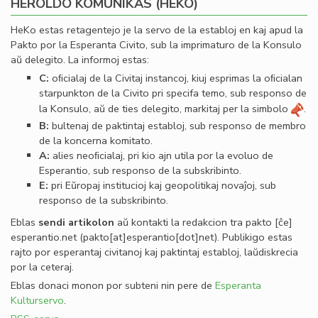
HEROLDO KOMUNIKAS (HEKO)
HeKo estas retagentejo je la servo de la establoj en kaj apud la
Pakto por la Esperanta Civito, sub la imprimaturo de la Konsulo
aŭ delegito. La informoj estas:
C:
oﬁcialaj de la Civitaj instancoj, kiuj esprimas la oﬁcialan
starpunkton de la Civito pri specifa temo, sub responso de
la Konsulo, aŭ de ties delegito, markitaj per la simbolo
.
B:
bultenaj de paktintaj establoj, sub responso de membro
de la koncerna komitato.
A:
alies neoﬁcialaj, pri kio ajn utila por la evoluo de
Esperantio, sub responso de la subskribinto.
E:
pri Eŭropaj institucioj kaj geopolitikaj novaĵoj, sub
responso de la subskribinto.
Eblas
sendi
artikolon
aŭ kontakti la redakcion tra
pakto
[ĉe]
esperantio
.
net
(pakto[at]esperantio[dot]net)
. Publikigo estas
rajto por esperantaj civitanoj kaj paktintaj establoj, laŭdiskrecia
por la ceteraj.
Eblas donaci monon por subteni nin pere de
Esperanta
Kulturservo
.