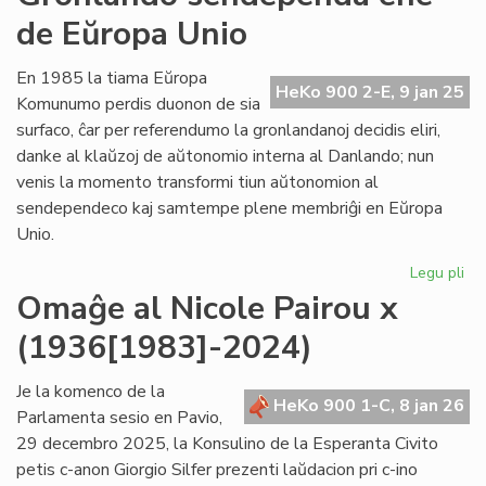
civ
de Eŭropa Unio
Da
Bu
En 1985 la tiama Eŭropa
HeKo 900 2-E, 9 jan 25
Komunumo perdis duonon de sia
surfaco, ĉar per referendumo la gronlandanoj decidis eliri,
danke al klaŭzoj de aŭtonomio interna al Danlando; nun
venis la momento transformi tiun aŭtonomion al
sendependeco kaj samtempe plene membriĝi en Eŭropa
Unio.
Legu pli
pri
Gr
Omaĝe al Nicole Pairou x
se
(1936[1983]-2024)
en
de
Eŭ
Je la komenco de la
HeKo 900 1-C, 8 jan 26
Un
Parlamenta sesio en Pavio,
29 decembro 2025, la Konsulino de la Esperanta Civito
petis c-anon Giorgio Silfer prezenti laŭdacion pri c-ino