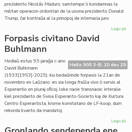
prezidento Nicolás Maduro; samtempe li kondamnas la
militan operacon ordonitan de la usona prezidento Donald
Trump, ĉar kontraŭa al la principoj de internacia juro.
Legu pli
pri
PE
Forpasis civitano David
pa
Buhlmann
ko
Us
pr
Hodiaŭ estus 93-jaraĝa c-ano
HeKo 900 3-B, 10 dec 25
Ve
David Buhlmann
(1933[1953]-2025), kiu bedaŭrinde forpasis la 21an de
novembro en Laŭzano: en sia longa fraŭla vivo li servis al
Esperantio en pluraj oﬁcoj, loke nacie transnacie; interalie
kiel prezidanto de Svisa Esperanto-Societo kaj de Kultura
Centro Esperantista, krome komitatano de LF-koop, dum
rekorda kvanto da mandatoj.
Legu pli
pri
For
Gronlando sendependa ene