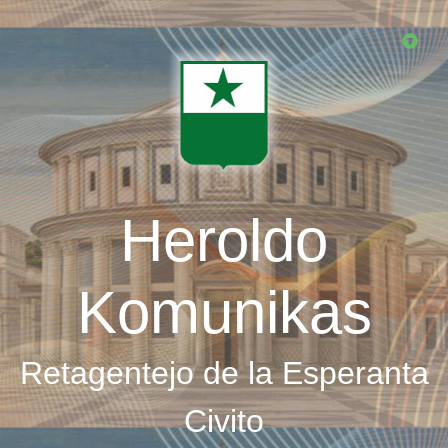
Skip
to
main
content
Heroldo
Komunikas
Retagentejo de la Esperanta
Civito