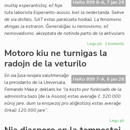
HeKo 899 8-A, 7 jan 26
de
multaj esperantistoj, eĉ foje
Ve
tuta laborista Esperanto-asocio, kiel la nederlanda. Sekve
de sia disfalo, SAT estas paralizata hodiaŭ. La fenomeno
atingas la estraron. Ĝeneraliĝas iu nemovismo, eĉ
nemovadismo, akceptata de notinda parto de la aktivularo.
Legu pli
pri
1 komento
Djémil
Motoro kiu ne turnigas la
Kessous
radojn de la veturilo
pri
la
agonianta
En sia ĵusa novjara salutmesaĝo
HeKo 899 7-A, 6 jan 26
SAT
la prezidanto de la Universala,
Fernando Maia jr, deklaris ke
“la kosto por funkciado de la
administra bazo
[de la Asocio]
estas averaĝe ĉ. 320.000
eŭroj jare, dum la enspezoj pro aliĝkotizoj estas averaĝe
ĉirkaŭ 120.000 jare”.
Legu pli
pri
Mo