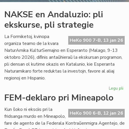
NAKSE en Andaluzio: pli
ekskurse, pli strategie
La Formiketoj, kvinopa
HeKo 900 7-B, 13 jan 26
organiza teamo de la kvara
NaturAmika KulturSemajno en Esperanto (Malago, 9-13
oktobro 2026), diﬁnis antaŭhieraŭ la ekskursan programon,
pli densan ol kutime okazis en Katalunio, kie Esperanta
Naturamikaro forte reduktas la investojn, favore al aliaj
regionoj en Hispanio.
Legu pli
pri
NA
FEM-deklaro pri Mineapolo
en
An
Kun ŝoko ni eksciis pri la
pli
HeKo 900 6-B, 12 jan 26
fridsanga murdo en Mineapolo,
eks
fare de agento de la Federala Kontraŭenmigra Agentejo, de
pli