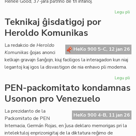
Renée Good, 37-jara patrino de tri infanoj.
str
Legu pli
pri
FE
Teknikaj ĝisdatigoj por
de
Heroldo Komunikas
pri
Mi
La redakcio de
Heroldo
HeKo 900 5-C, 12 jan 26
Komunikas
ĝojas anonci
kelkajn gravajn ŝanĝojn, kiuj faciligos la interagadon kun niaj
legantoj kaj igos la disvastigon de nia enhavo pli moderna.
Legu pli
pri
Tek
PEN-packomitato kondamnas
ĝis
Usonon pro Venezuelo
po
He
Ko
La prezidanto de la
HeKo 900 4-B, 11 jan 26
Packomitato de PEN
Internacia, Germán Rojas, en ĵusa deklaro memorigas pri la
intelektuloj enprizonigitaj de la diktatura reĝimo de