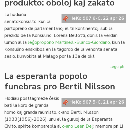
produkto: oboloj kaj zakato
de
kom
al
La hodiaŭa
HeKo 907 6-C, 22 apr 26
vi
senatokonsulto, kun la
partopreno de parlamentanoj el tri kontinentoj, sub la
prezido de la Konsulino, Lorena Bellotti, donis la verdan
lumon al la
leĝopropono Martinelli-Blanco-Giordano,
kiun la
Konsulino enskribos en la tagordo de la venonta senata
sesio, kunvokita al Malago por la 13a de okt
Legu pli
pri
Pr
La esperanta popolo
no
funebras pro Bertil Nilsson
fi
pro
obo
Hodiaŭ posttagmeze ĉesis
HeKo 907 5-C, 21 apr 26
kaj
bati la koro de granda
za
homo kaj granda raŭmisto, c-ano Bertil Nilsson
(1933[1956]-2026), unu el la guruoj de la Esperanta
Civito, spirite komparebla al
c-ano Leen Deij
: memore pri Li