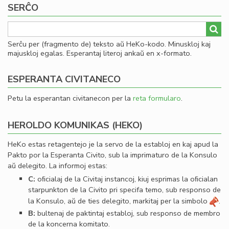
SERĈO
al
he
Serĉu per (fragmento de) teksto aŭ HeKo-kodo. Minuskloj kaj
majuskloj egalas. Esperantaj literoj ankaŭ en x-formato.
ESPERANTA CIVITANECO
Petu la esperantan civitanecon per la
reta formularo
.
HEROLDO KOMUNIKAS (HEKO)
HeKo estas retagentejo je la servo de la establoj en kaj apud la
Pakto por la Esperanta Civito, sub la imprimaturo de la Konsulo
aŭ delegito. La informoj estas:
C:
oﬁcialaj de la Civitaj instancoj, kiuj esprimas la oﬁcialan
starpunkton de la Civito pri specifa temo, sub responso de
la Konsulo, aŭ de ties delegito, markitaj per la simbolo
.
B:
bultenaj de paktintaj establoj, sub responso de membro
de la koncerna komitato.