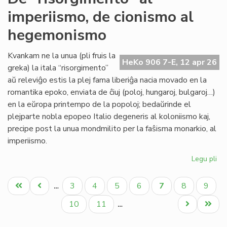
sin
imperiismo, de cionismo al
tu
'Ny
hegemonismo
Kvankam ne la unua (pli fruis la
HeKo 906 7-E, 12 apr 26
greka) la itala “risorgimento”
aŭ releviĝo estis la plej fama liberiĝa nacia movado en la
romantika epoko, enviata de ĉiuj (poloj, hungaroj, bulgaroj…)
en la eŭropa printempo de la popoloj; bedaŭrinde el
plejparte nobla epopeo Italio degeneris al koloniismo kaj,
precipe post la unua mondmilito per la faŝisma monarkio, al
imperiismo.
Legu pli
pri
De
Pagination
"ri
Unua
Antaŭa
Paĝo
Paĝo
Paĝo
Paĝo
Aktuala
Paĝo
Paĝo
3
4
5
6
7
8
9
…
al
paĝo
paĝo
paĝo
imp
Paĝo
Paĝo
Next
Last
10
11
…
de
page
page
ci