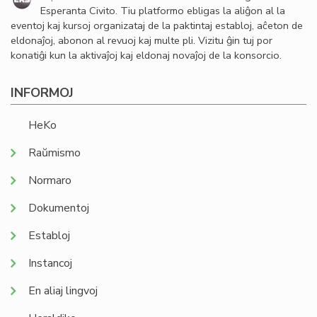
Esperanta Civito. Tiu platformo ebligas la aliĝon al la
eventoj kaj kursoj organizataj de la paktintaj establoj, aĉeton de
eldonaĵoj, abonon al revuoj kaj multe pli. Vizitu ĝin tuj por
konatiĝi kun la aktivaĵoj kaj eldonaj novaĵoj de la konsorcio.
INFORMOJ
HeKo
Raŭmismo
Normaro
Dokumentoj
Establoj
Instancoj
En aliaj lingvoj