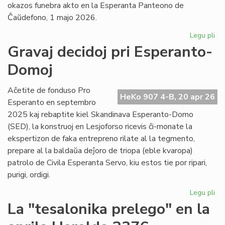
okazos funebra akto en la Esperanta Panteono de
Ĉaŭdefono, 1 majo 2026.
Legu pli
pri
La
Gravaj decidoj pri Esperanto-
es
Domoj
po
fu
pr
Aĉetite de fonduso Pro
HeKo 907 4-B, 20 apr 26
Ber
Esperanto en septembro
Ni
2025 kaj rebaptite kiel Skandinava Esperanto-Domo
(SED), la konstruoj en Lesjoforso ricevis ĉi-monate la
ekspertizon de faka entrepreno rilate al la tegmento,
prepare al la baldaŭa deĵoro de triopa (eble kvaropa)
patrolo de Civila Esperanta Servo, kiu estos tie por ripari,
purigi, ordigi.
Legu pli
pri
Gr
La "tesalonika prelego" en la
dec
pri