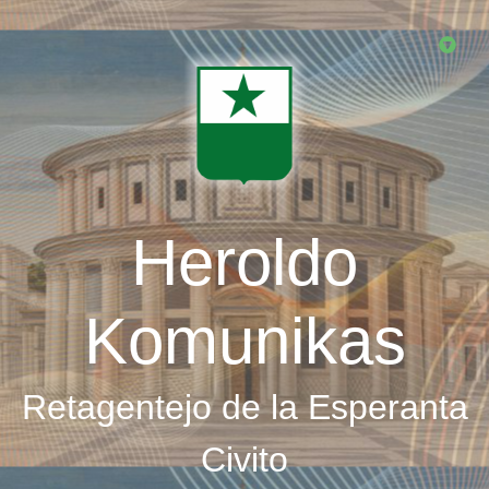
Skip
to
main
content
Heroldo
Komunikas
Retagentejo de la Esperanta
Civito