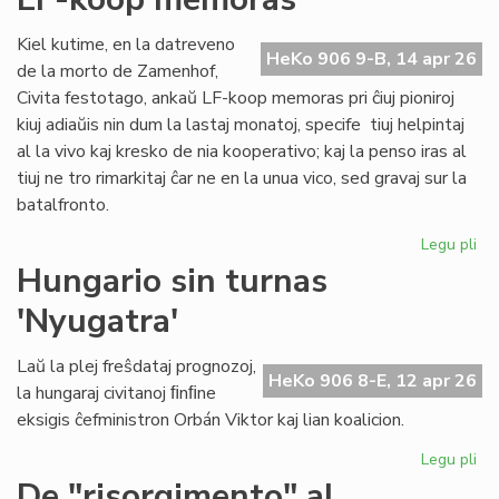
ĉiu
ofi
Kiel kutime, en la datreveno
HeKo 906 9-B, 14 apr 26
de la morto de Zamenhof,
Civita festotago, ankaŭ LF-koop memoras pri ĉiuj pioniroj
kiuj adiaŭis nin dum la lastaj monatoj, specife tiuj helpintaj
al la vivo kaj kresko de nia kooperativo; kaj la penso iras al
tiuj ne tro rimarkitaj ĉar ne en la unua vico, sed gravaj sur la
batalfronto.
Legu pli
pri
Ta
Hungario sin turnas
de
'Nyugatra'
ĉiuj
pio
20
Laŭ la plej freŝdataj prognozoj,
HeKo 906 8-E, 12 apr 26
-
la hungaraj civitanoj ﬁnﬁne
LF-
eksigis ĉefministron Orbán Viktor kaj lian koalicion.
ko
me
Legu pli
pri
Hu
De "risorgimento" al