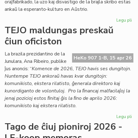
oraĵfabrikado, la uzo kaj disvastigo de la brajla skribo estas
ankaŭ la esperanto-kulturo en Aŭstrio.
Legu pli
pri
Ag
TEJO maldungas preskaŭ
pri
ĉiun oficiston
la
es
kul
La brazila prezidantino de la
HeKo 907 1-B, 15 apr 26
en
Junulara, Ana Ribeiro, publike
Aŭs
ĵus anoncis: “
Komence de 2026, TEJO havis ses dungitojn.
Nuntempe TEJO ankoraŭ havas kvar dungitojn:
komunikisto, ekstera rilatisto, ĝenerala direktoro kaj
kunordiganto de volontuloj. Pro la ﬁnancaj malfacilaĵoj la
jenaj pozicioj estos ﬁnitaj ĝis la ﬁno de aprilo 2026:
komunikisto kaj ekstera rilatisto.
Legu pli
pri
TE
Tago de ĉiuj pioniroj 2026 -
ma
LF-koop memoras
pr