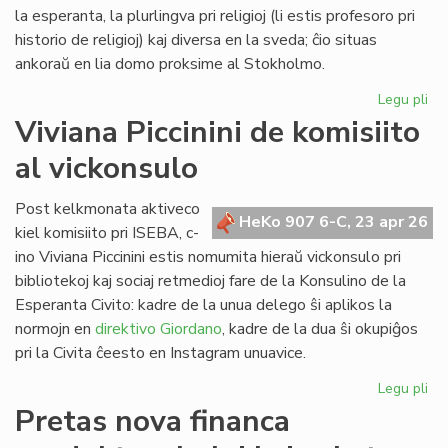
Lib
la esperanta, la plurlingva pri religioj (li estis profesoro pri
historio de religioj) kaj diversa en la sveda; ĉio situas
ankoraŭ en lia domo proksime al Stokholmo.
Legu pli
pri
Re
Viviana Piccinini de komisiito
en
al vickonsulo
Sv
la
bib
Post kelkmonata aktiveco
HeKo 907 6-C, 23 apr 26
de
kiel komisiito pri ISEBA, c-
c-
ino Viviana Piccinini estis nomumita hieraŭ vickonsulo pri
an
bibliotekoj kaj sociaj retmedioj fare de la Konsulino de la
Ni
Esperanta Civito: kadre de la unua delego ŝi aplikos la
normojn en
direktivo Giordano
, kadre de la dua ŝi okupiĝos
pri la Civita ĉeesto en Instagram unuavice.
Legu pli
pri
Vi
Pretas nova financa
Pic