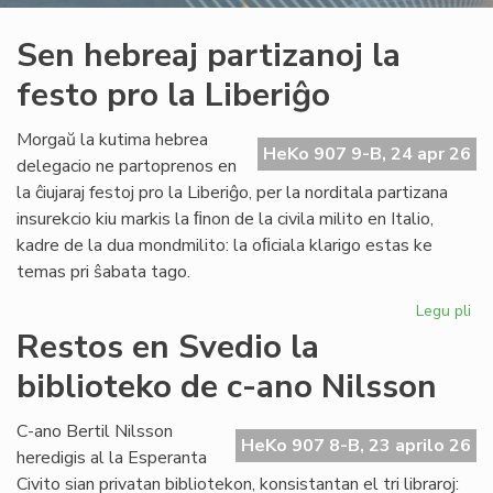
Sen hebreaj partizanoj la
festo pro la Liberiĝo
Morgaŭ la kutima hebrea
HeKo 907 9-B, 24 apr 26
delegacio ne partoprenos en
la ĉiujaraj festoj pro la Liberiĝo, per la norditala partizana
insurekcio kiu markis la ﬁnon de la civila milito en Italio,
kadre de la dua mondmilito: la oﬁciala klarigo estas ke
temas pri ŝabata tago.
Legu pli
pri
Se
Restos en Svedio la
he
biblioteko de c-ano Nilsson
par
la
fes
C-ano Bertil Nilsson
HeKo 907 8-B, 23 aprilo 26
pr
heredigis al la Esperanta
la
Civito sian privatan bibliotekon, konsistantan el tri libraroj: