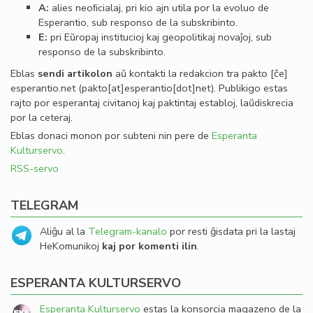
A:
alies neoﬁcialaj, pri kio ajn utila por la evoluo de
Esperantio, sub responso de la subskribinto.
E:
pri Eŭropaj institucioj kaj geopolitikaj novaĵoj, sub
responso de la subskribinto.
Eblas
sendi
artikolon
aŭ kontakti la redakcion tra
pakto
[ĉe]
esperantio
.
net
(pakto[at]esperantio[dot]net)
. Publikigo estas
rajto por esperantaj civitanoj kaj paktintaj establoj, laŭdiskrecia
por la ceteraj.
Eblas donaci monon por subteni nin pere de
Esperanta
Kulturservo
.
RSS-servo
TELEGRAM
Aliĝu al la
Telegram-kanalo
por resti ĝisdata pri la lastaj
HeKomunikoj
kaj por komenti ilin
.
ESPERANTA KULTURSERVO
Esperanta Kulturservo
estas la konsorcia magazeno de la