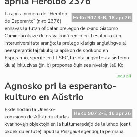
aprila Heroldo 2376
Es
Do
La aprila numero de “Heroldo
HeKo 907 3-B, 18 apr 26
de Esperanto” (n-ro 2376)
enhavas la tutan oﬁcialan prelegon de c-ano Giacomo
Comincini okaze de grava konferenco en Tesaloniko, en
interuniversitata aranĝo: la prelego klarigis anglalingve al
neesperantistaj fakuloj la aplikon de socikono en
Esperantio, specife en LTSEC, la sola lingvotesta sistemo
kiu a) inkluzivas ĝin, b) proponas ĉiujn ses nivelojn laŭ Ko
Legu pli
pri
La
Agnosko pri la esperanto-
"te
kulturo en Aŭstrio
pr
en
la
Ekde hodiaŭ la Unesko-
HeKo 907 2-E, 16 apr 26
apr
komisiono de Aŭstrio inkludas
He
kvar novajn objektojn en la kulturheredaĵo de la lando (cent
23
okdek du entute): apud la Pinzgau-legendoj, la permana