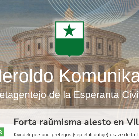
eroldo Komunik
etagentejo de la Esperanta Civi
Forta raŭmisma alesto en Vi
Kvindek personoj prelegos (sep el ili dufoje) okaze de l