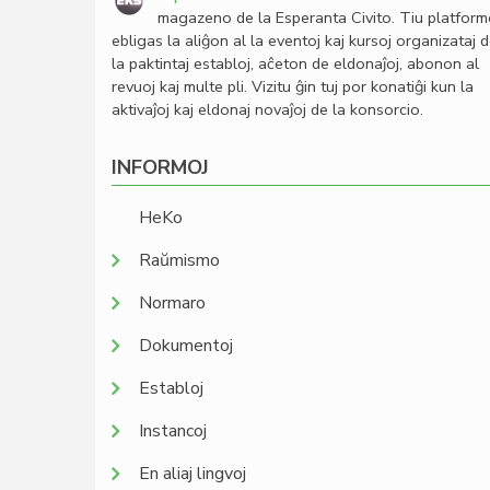
magazeno de la Esperanta Civito. Tiu platfor
ebligas la aliĝon al la eventoj kaj kursoj organizataj 
la paktintaj establoj, aĉeton de eldonaĵoj, abonon al
revuoj kaj multe pli. Vizitu ĝin tuj por konatiĝi kun la
aktivaĵoj kaj eldonaj novaĵoj de la konsorcio.
INFORMOJ
HeKo
Raŭmismo
Normaro
Dokumentoj
Establoj
Instancoj
En aliaj lingvoj