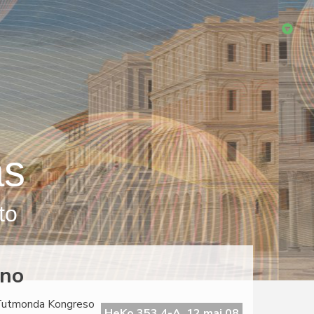
as
to
lno
a Tutmonda Kongreso
HeKo 353 4-A, 12 maj 08