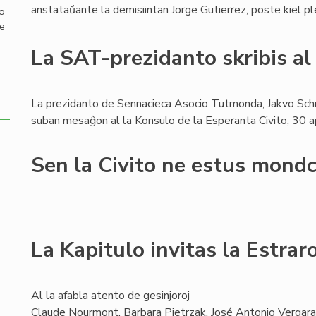
anstataŭante la demisiintan Jorge Gutierrez, poste kiel p
mo
de
La SAT-prezidanto skribis al
La prezidanto de Sennacieca Asocio Tutmonda, Jakvo Schr
suban mesaĝon al la Konsulo de la Esperanta Civito, 30 a
Sen la Civito ne estus mondc
La Kapitulo invitas la Estra
Al la afabla atento de gesinjoroj
Claude Nourmont, Barbara Pietrzak, José Antonio Vergara