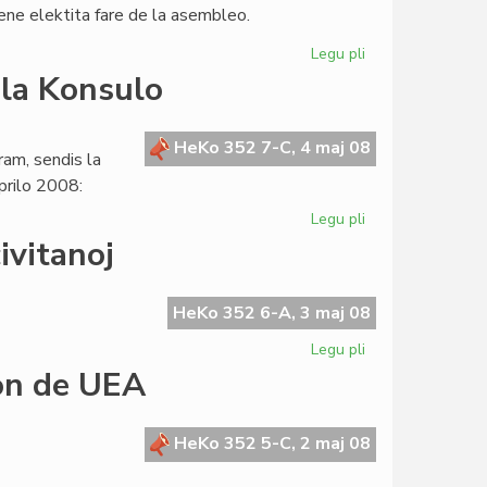
lene elektita fare de la asembleo.
Legu pli
pri
Luis
 la Konsulo
Raudon
lasis
la
HeKo 352 7-C, 4 maj 08
am, sendis la
estraron
prilo 2008:
de
MEF
Legu pli
pri
La
ivitanoj
SAT-
prezidanto
skribis
HeKo 352 6-A, 3 maj 08
al
Legu pli
pri
la
Sen
ron de UEA
Konsulo
la
Civito
ne
HeKo 352 5-C, 2 maj 08
estus
mondcivitanoj