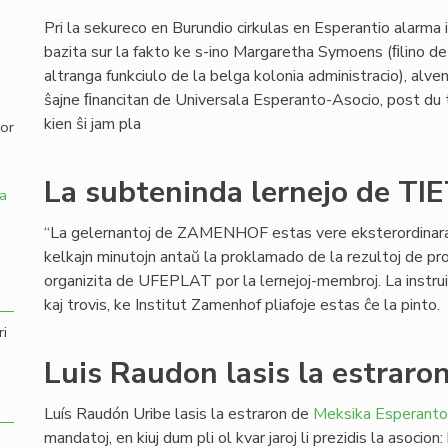
Pri la sekureco en Burundio cirkulas en Esperantio alarma
,
bazita sur la fakto ke s-ino Margaretha Symoens (ﬁlino de
altranga funkciulo de la belga kolonia administracio), alve
ŝajne ﬁnancitan de Universala Esperanto-Asocio, post du t
kien ŝi jam pla
por
La subteninda lernejo de TI
a
“La gelernantoj de ZAMENHOF estas vere eksterordinaraj”,
kelkajn minutojn antaŭ la proklamado de la rezultoj de 
organizita de UFEPLAT por la lernejoj-membroj. La instruist
kaj trovis, ke Institut Zamenhof pliafoje estas ĉe la pinto.
ri
Luis Raudon lasis la estraro
Luís Raudón Uribe lasis la estraron de
Meksika Esperanto
mandatoj, en kiuj dum pli ol kvar jaroj li prezidis la asocio