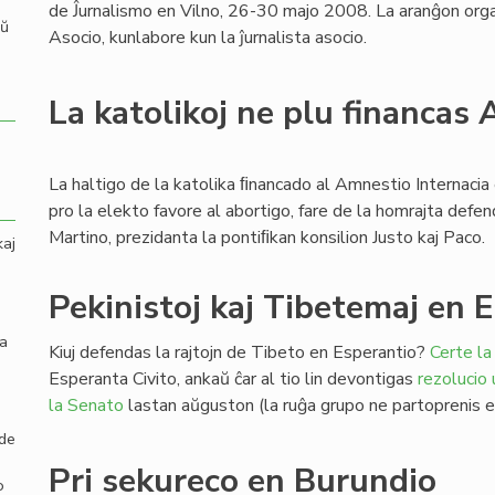
de Ĵurnalismo en Vilno, 26-30 majo 2008. La aranĝon orga
aŭ
Asocio, kunlabore kun la ĵurnalista asocio.
La katolikoj ne plu financas
La haltigo de la katolika ﬁnancado al Amnestio Internacia 
pro la elekto favore al abortigo, fare de la homrajta defe
Martino, prezidanta la pontiﬁkan konsilion Justo kaj Paco.
kaj
Pekinistoj kaj Tibetemaj en 
la
Kiuj defendas la rajtojn de Tibeto en Esperantio?
Certe la
Esperanta Civito, ankaŭ ĉar al tio lin devontigas
rezolucio
la Senato
lastan aŭguston (la ruĝa grupo ne partoprenis en
 de
Pri sekureco en Burundio
o