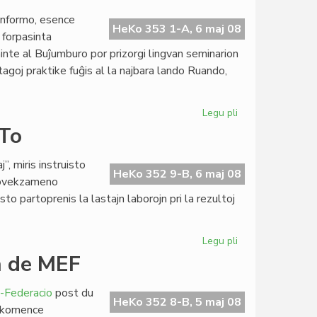
Tibetemaj
 informo, esence
en
HeKo 353 1-A, 6 maj 08
 forpasinta
Esperantio
ninte al Buĵumburo por prizorgi lingvan seminarion
agoj praktike fuĝis al la najbara lando Ruando,
Legu pli
pri
Pri
ETo
sekureco
en
 miris instruisto
Burundio
HeKo 352 9-B, 6 maj 08
provekzameno
o partoprenis la lastajn laborojn pri la rezultoj
Legu pli
pri
La
n de MEF
subteninda
lernejo
-Federacio
post du
de
HeKo 352 8-B, 5 maj 08
n: komence
TIETo