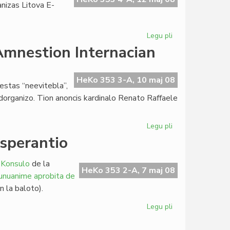
nizas Litova E-
Legu pli
pri
Forta
 Amnestion Internacian
raŭmisma
alesto
en
HeKo 353 3-A, 10 maj 08
estas “neevitebla”,
Vilno
ndorganizo. Tion anoncis kardinalo Renato Raffaele
Legu pli
pri
La
Esperantio
katolikoj
ne
 Konsulo
de la
plu
HeKo 353 2-A, 7 maj 08
 unuanime aprobita de
financas
 la baloto).
Amnestion
Internacian
Legu pli
pri
Pekinistoj
kaj