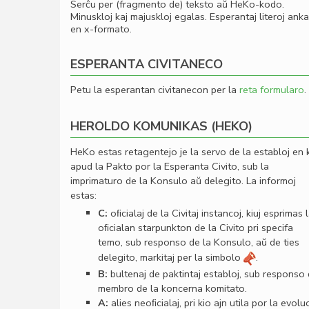
Serĉu per (fragmento de) teksto aŭ HeKo-kodo.
Minuskloj kaj majuskloj egalas. Esperantaj literoj ank
en x-formato.
ESPERANTA CIVITANECO
Petu la esperantan civitanecon per la
reta formularo
.
HEROLDO KOMUNIKAS (HEKO)
HeKo estas retagentejo je la servo de la establoj en 
apud la Pakto por la Esperanta Civito, sub la
imprimaturo de la Konsulo aŭ delegito. La informoj
estas:
C:
oﬁcialaj de la Civitaj instancoj, kiuj esprimas 
oﬁcialan starpunkton de la Civito pri specifa
temo, sub responso de la Konsulo, aŭ de ties
delegito, markitaj per la simbolo
.
B:
bultenaj de paktintaj establoj, sub responso
membro de la koncerna komitato.
A:
alies neoﬁcialaj, pri kio ajn utila por la evolu