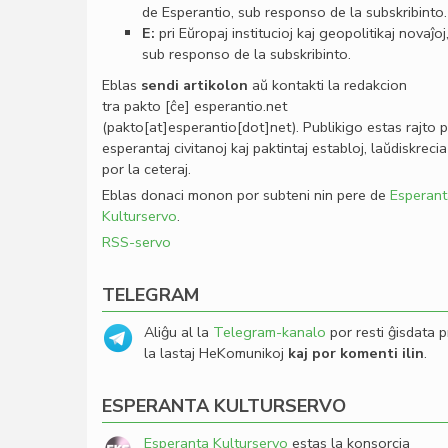
de Esperantio, sub responso de la subskribinto.
E:
pri Eŭropaj institucioj kaj geopolitikaj novaĵoj
sub responso de la subskribinto.
Eblas
sendi
artikolon
aŭ kontakti la redakcion
tra
pakto
[ĉe]
esperantio
.
net
(pakto[at]esperantio[dot]net)
. Publikigo estas rajto 
esperantaj civitanoj kaj paktintaj establoj, laŭdiskrecia
por la ceteraj.
Eblas donaci monon por subteni nin pere de
Esperant
Kulturservo
.
RSS-servo
TELEGRAM
Aliĝu al la
Telegram-kanalo
por resti ĝisdata p
la lastaj HeKomunikoj
kaj por komenti ilin
.
ESPERANTA KULTURSERVO
Esperanta Kulturservo
estas la konsorcia