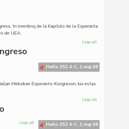
ngreso, tri membroj de la Kapitulo de la Esperanta
aro de UEA.
Legu pli
pri
La
ongreso
Kapitulo
invitas
la
HeKo 352 4-C, 1 maj 08
Estraron
de
a Naŭan Meksikan Esperanto-Kongreson, kiu estas
UEA
Legu pli
pri
Saluto
so
al
la
Legu pli
pri
naŭa
HeKo 352 4-C, 1 maj 08
Saluto