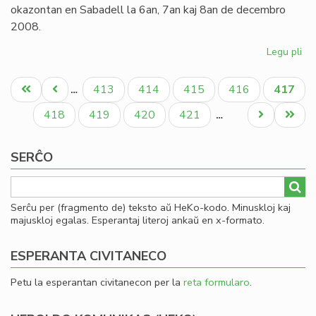
pr
okazontan en Sabadell la 6an, 7an kaj 8an de decembro
2008.
Legu pli
pri
Inv
Pagination
al
Unua
Antaŭa
Paĝo
Paĝo
Paĝo
Paĝo
Aktual
413
414
415
416
417
…
la
paĝo
paĝo
paĝo
Ka
Paĝo
Paĝo
Paĝo
Paĝo
Next
Last
418
419
420
421
…
Ko
page
page
de
SERĈO
Es
Serĉu per (fragmento de) teksto aŭ HeKo-kodo. Minuskloj kaj
majuskloj egalas. Esperantaj literoj ankaŭ en x-formato.
ESPERANTA CIVITANECO
Petu la esperantan civitanecon per la
reta formularo
.