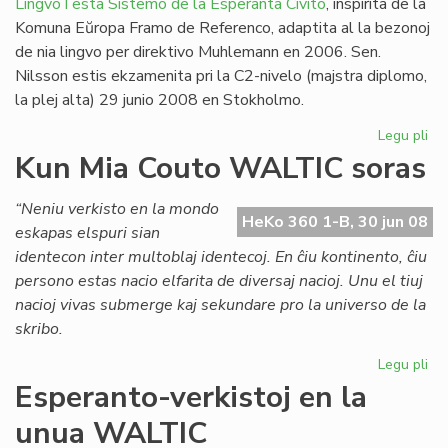
LingvoTesta Sistemo de la Esperanta Civito
, inspirita de la
Komuna Eŭropa Framo de Referenco, adaptita al la bezonoj
de nia lingvo per direktivo Muhlemann en 2006. Sen.
Nilsson estis ekzamenita pri la C2-nivelo (majstra diplomo,
la plej alta) 29 junio 2008 en Stokholmo.
Legu pli
pri
Un
Kun Mia Couto WALTIC soras
lin
ses
“Neniu verkisto en la mondo
en
HeKo 360 1-B, 30 jun 08
eskapas elspuri sian
Sv
identecon inter multoblaj identecoj. En ĉiu kontinento, ĉiu
persono estas nacio elfarita de diversaj nacioj. Unu el tiuj
nacioj vivas submerge kaj sekundare pro la universo de la
skribo.
Legu pli
pri
Ku
Esperanto-verkistoj en la
Mi
unua WALTIC
Co