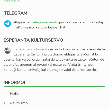
RSS-servo
TELEGRAM
Aliĝu al la
Telegram-kanalo
por resti ĝisdata pri la lastaj
HeKomunikoj
kaj por komenti ilin
.
ESPERANTA KULTURSERVO
Esperanta Kulturservo
estas la konsorcia magazeno de la
Esperanta Civito. Tiu platformo ebligas la aliĝon al la
eventoj kaj kursoj organizataj de la paktintaj establoj, aĉeton de
eldonaĵoj, abonon al revuoj kaj multe pli. Vizitu ĝin tuj por
konatiĝi kun la aktivaĵoj kaj eldonaj novaĵoj de la konsorcio.
INFORMOJ
HeKo
Raŭmismo