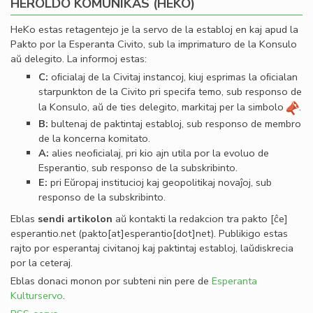
HEROLDO KOMUNIKAS (HEKO)
HeKo estas retagentejo je la servo de la establoj en kaj apud la
Pakto por la Esperanta Civito, sub la imprimaturo de la Konsulo
aŭ delegito. La informoj estas:
C:
oﬁcialaj de la Civitaj instancoj, kiuj esprimas la oﬁcialan
starpunkton de la Civito pri specifa temo, sub responso de
la Konsulo, aŭ de ties delegito, markitaj per la simbolo
.
B:
bultenaj de paktintaj establoj, sub responso de membro
de la koncerna komitato.
A:
alies neoﬁcialaj, pri kio ajn utila por la evoluo de
Esperantio, sub responso de la subskribinto.
E:
pri Eŭropaj institucioj kaj geopolitikaj novaĵoj, sub
responso de la subskribinto.
Eblas
sendi
artikolon
aŭ kontakti la redakcion tra
pakto
[ĉe]
esperantio
.
net
(pakto[at]esperantio[dot]net)
. Publikigo estas
rajto por esperantaj civitanoj kaj paktintaj establoj, laŭdiskrecia
por la ceteraj.
Eblas donaci monon por subteni nin pere de
Esperanta
Kulturservo
.