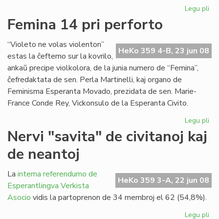
Legu pli
pri
Du
Femina 14 pri perforto
mil
viz
“Violeto ne volas violenton”
en
HeKo 359 4-B, 23 jun 08
estas la ĉeftemo sur la kovrilo,
nia
ankaŭ precipe violkolora, de la junia numero de “Femina”,
ret
ĉefredaktata de sen. Perla Martinelli, kaj organo de
Feminisma Esperanta Movado, prezidata de sen. Marie-
France Conde Rey, Vickonsulo de la Esperanta Civito.
Legu pli
pri
Fe
Nervi "savita" de civitanoj kaj
14
de neantoj
pri
per
La
interna referendumo de
HeKo 359 3-A, 22 jun 08
Esperantlingva Verkista
Asocio
vidis la partoprenon de 34 membroj el 62 (54,8%).
Legu pli
pri