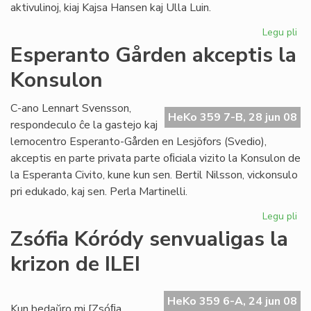
aktivulinoj, kiaj Kajsa Hansen kaj Ulla Luin.
Legu pli
pri
So
Esperanto Gården akceptis la
re
Konsulon
en
St
C-ano Lennart Svensson,
HeKo 359 7-B, 28 jun 08
respondeculo ĉe la gastejo kaj
lernocentro Esperanto-Gården en Lesjöfors (Svedio),
akceptis en parte privata parte oﬁciala vizito la Konsulon de
la Esperanta Civito, kune kun sen. Bertil Nilsson, vickonsulo
pri edukado, kaj sen. Perla Martinelli.
Legu pli
pri
Es
Zsófia Kóródy senvualigas la
Gå
krizon de ILEI
akc
la
Ko
HeKo 359 6-A, 24 jun 08
Kun bedaŭro mi [Zsóﬁa