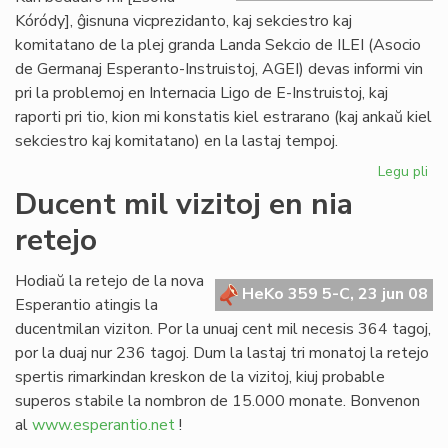
Kóródy], ĝisnuna vicprezidanto, kaj sekciestro kaj
komitatano de la plej granda Landa Sekcio de ILEI (Asocio
de Germanaj Esperanto-Instruistoj, AGEI) devas informi vin
pri la problemoj en Internacia Ligo de E-Instruistoj, kaj
raporti pri tio, kion mi konstatis kiel estrarano (kaj ankaŭ kiel
sekciestro kaj komitatano) en la lastaj tempoj.
Legu pli
pri
Zsó
Ducent mil vizitoj en nia
Kó
retejo
se
la
kri
Hodiaŭ la retejo de la nova
HeKo 359 5-C, 23 jun 08
de
Esperantio atingis la
ILE
ducentmilan viziton. Por la unuaj cent mil necesis 364 tagoj,
por la duaj nur 236 tagoj. Dum la lastaj tri monatoj la retejo
spertis rimarkindan kreskon de la vizitoj, kiuj probable
superos stabile la nombron de 15.000 monate. Bonvenon
al
www.esperantio.net
!