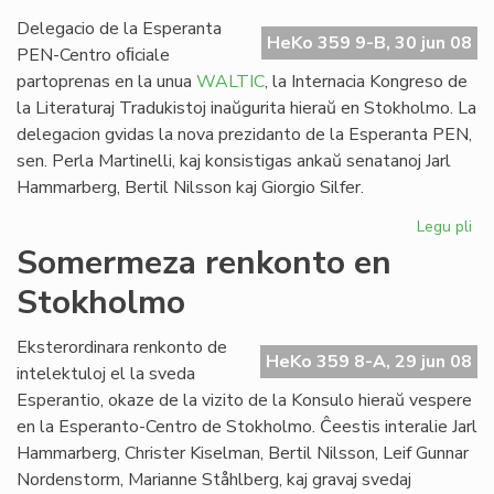
WA
so
Delegacio de la Esperanta
HeKo 359 9-B, 30 jun 08
PEN-Centro oﬁciale
partoprenas en la unua
WALTIC
, la Internacia Kongreso de
la Literaturaj Tradukistoj inaŭgurita hieraŭ en Stokholmo. La
delegacion gvidas la nova prezidanto de la Esperanta PEN,
sen. Perla Martinelli, kaj konsistigas ankaŭ senatanoj Jarl
Hammarberg, Bertil Nilsson kaj Giorgio Silfer.
Legu pli
pri
Es
Somermeza renkonto en
ver
Stokholmo
en
la
un
Eksterordinara renkonto de
HeKo 359 8-A, 29 jun 08
WA
intelektuloj el la sveda
Esperantio, okaze de la vizito de la Konsulo hieraŭ vespere
en la Esperanto-Centro de Stokholmo. Ĉeestis interalie Jarl
Hammarberg, Christer Kiselman, Bertil Nilsson, Leif Gunnar
Nordenstorm, Marianne Ståhlberg, kaj gravaj svedaj