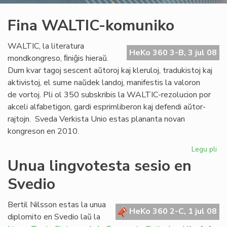
Fina WALTIC-komuniko
WALTIC, la literatura
HeKo 360 3-B, 3 jul 08
mondkongreso, ﬁniĝis hieraŭ.
Dum kvar tagoj sescent aŭtoroj kaj kleruloj, tradukistoj kaj
aktivistoj, el sume naŭdek landoj, manifestis la valoron
de vortoj. Pli ol 350 subskribis la WALTIC-rezolucion por
akceli alfabetigon, gardi esprimliberon kaj defendi aŭtor-
rajtojn. Sveda Verkista Unio estas plananta novan
kongreson en 2010.
Legu pli
pri
Fin
Unua lingvotesta sesio en
WA
Svedio
ko
Bertil Nilsson estas la unua
HeKo 360 2-C, 1 jul 08
diplomito en Svedio laŭ la