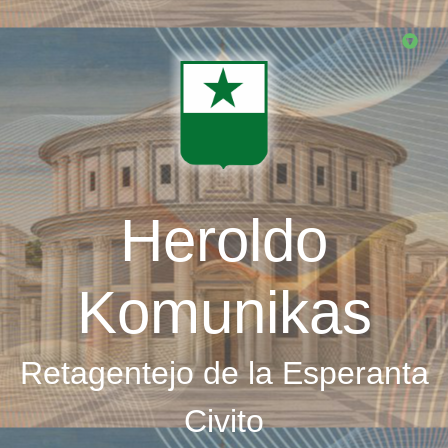
Skip
to
main
content
Heroldo
Komunikas
Retagentejo de la Esperanta
Civito