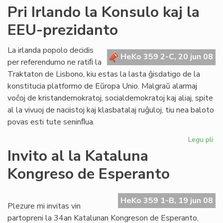
Ner
Pri Irlando la Konsulo kaj la
"sa
EEU-prezidanto
de
civ
kaj
La irlanda popolo decidis
HeKo 359 2-C, 20 jun 08
de
per referendumo ne ratiﬁ la
ne
Traktaton de Lisbono, kiu estas la lasta ĝisdatigo de la
konstitucia platformo de Eŭropa Unio. Malgraŭ alarmaj
voĉoj de kristandemokratoj, socialdemokratoj kaj aliaj, spite
al la vivuoj de naciistoj kaj klasbatalaj ruĝuloj, tiu nea baloto
povas esti tute seninﬂua.
Legu pli
pri
Pri
Invito al la Kataluna
Irl
Kongreso de Esperanto
la
Ko
kaj
HeKo 359 1-B, 19 jun 08
la
Plezure mi invitas vin
EE
partopreni la 34an Katalunan Kongreson de Esperanto,