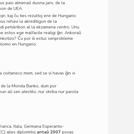
vus pasi almenaŭ duona jaro, de la
nikon de UEA.
, kaj ĉu ties rezultoj ene de Hungario
vus rehavi la akreditigon de la
ndi petskribon al la ekzamena centro. Unu
mpe estos ege malfacile realigi ĝin. Ankoraŭ
nkotizo? Ĉu por ili estus senprobleme
iplomo en Hungario.
 civitaneco mem, sed se vi havas ĝin vi
taj de la Monda Banko, dum por
kun aŭ sen atestilo, nur skriba nur parola
ranca, Itala, Germana Esperanto-
C) alies diplomitoj
antaŭ 2007
povas