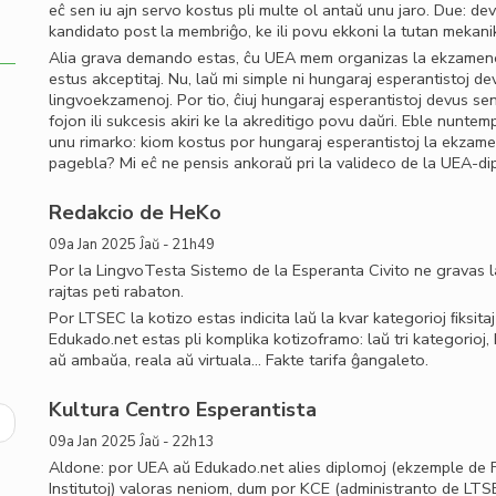
eĉ sen iu ajn servo kostus pli multe ol antaŭ unu jaro. Due: de
kandidato post la membriĝo, ke ili povu ekkoni la tutan meka
Alia grava demando estas, ĉu UEA mem organizas la ekzamenojn
estus akceptitaj. Nu, laŭ mi simple ni hungaraj esperantistoj de
lingvoekzamenoj. Por tio, ĉiuj hungaraj esperantistoj devus se
fojon ili sukcesis akiri ke la akreditigo povu daŭri. Eble nunte
unu rimarko: kiom kostus por hungaraj esperantistoj la ekzame
pagebla? Mi eĉ ne pensis ankoraŭ pri la valideco de la UEA-d
Redakcio de HeKo
09a Jan 2025 Ĵaŭ - 21h49
Por la LingvoTesta Sistemo de la Esperanta Civito ne gravas la
rajtas peti rabaton.
Por LTSEC la kotizo estas indicita laŭ la kvar kategorioj ﬁksi
Edukado.net estas pli komplika kotizoframo: laŭ tri kategorioj, 
aŭ ambaŭa, reala aŭ virtuala… Fakte tarifa ĝangaleto.
Kultura Centro Esperantista
ext
09a Jan 2025 Ĵaŭ - 22h13
age
Aldone: por UEA aŭ Edukado.net alies diplomoj (ekzemple de F
Institutoj) valoras neniom, dum por KCE (administranto de LTSE