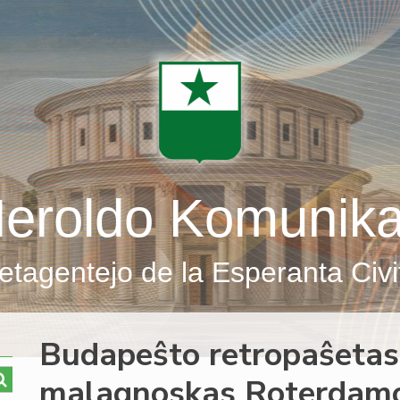
eroldo Komunik
etagentejo de la Esperanta Civi
Budapeŝto retropaŝetas
malagnoskas Roterdam