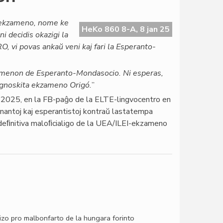
o-ekzameno, nome ke
HeKo 860 8-A, 8 jan 25
ni decidis okazigi la
vi povas ankaŭ veni kaj fari la Esperanto-
zamenon de Esperanto-Mondasocio. Ni esperas,
 agnoskita ekzameno Origó.
”
ro 2025, en la FB-paĝo de la ELTE-lingvocentro en
rnantoj kaj esperantistoj kontraŭ lastatempa
a deﬁnitiva maloﬁcialigo de la UEA/ILEI-ekzameno
o pro malbonfarto de la hungara forinto