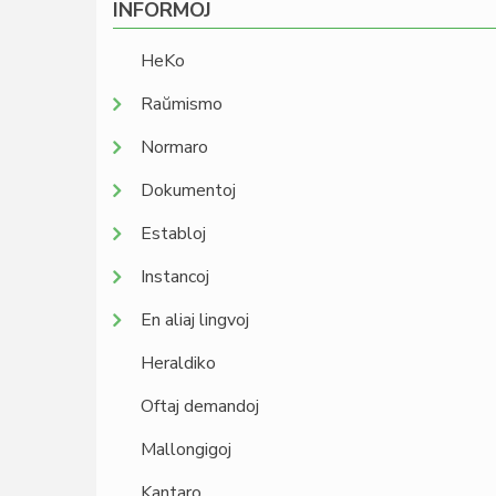
INFORMOJ
HeKo
Raŭmismo
Normaro
Dokumentoj
Establoj
Instancoj
En aliaj lingvoj
Heraldiko
Oftaj demandoj
Mallongigoj
Kantaro