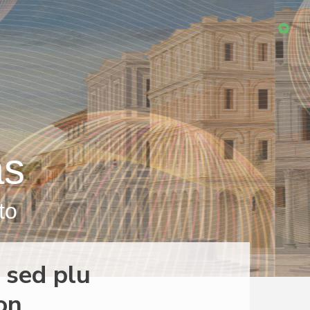
as
to
 sed plu
on