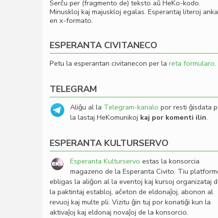
Serĉu per (fragmento de) teksto aŭ HeKo-kodo.
Minuskloj kaj majuskloj egalas. Esperantaj literoj ank
en x-formato.
ESPERANTA CIVITANECO
Petu la esperantan civitanecon per la
reta formularo
.
TELEGRAM
Aliĝu al la
Telegram-kanalo
por resti ĝisdata p
la lastaj HeKomunikoj
kaj por komenti ilin
.
ESPERANTA KULTURSERVO
Esperanta Kulturservo
estas la konsorcia
magazeno de la Esperanta Civito. Tiu platfor
ebligas la aliĝon al la eventoj kaj kursoj organizataj 
la paktintaj establoj, aĉeton de eldonaĵoj, abonon al
revuoj kaj multe pli. Vizitu ĝin tuj por konatiĝi kun la
aktivaĵoj kaj eldonaj novaĵoj de la konsorcio.