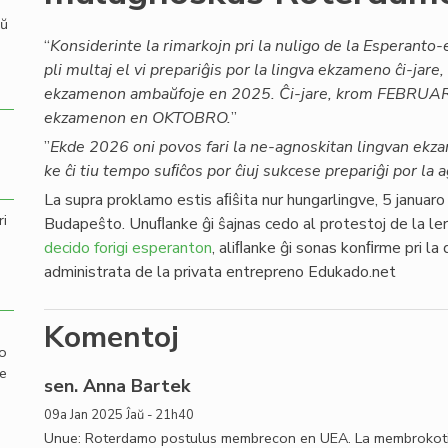
aŭ
“
Konsiderinte la rimarkojn pri la nuligo de la Esperant
pli multaj el vi prepariĝis por la lingva ekzameno ĉi-jare, 
ekzamenon ambaŭfoje en 2025. Ĉi-jare, krom FEBRUARO, 
ekzamenon en OKTOBRO.
”
”
Ekde 2026 oni povos fari la ne-agnoskitan lingvan ek
ke ĉi tiu tempo suﬁĉos por ĉiuj sukcese prepariĝi por la
La supra proklamo estis aﬁŝita nur hungarlingve, 5 janua
ri
Budapeŝto. Unuﬂanke ĝi ŝajnas cedo al protestoj de la le
decido forigi esperanton
, aliﬂanke ĝi sonas konﬁrme pri l
administrata de la privata entrepreno Edukado.net
Komentoj
mo
de
sen. Anna Bartek
09a Jan 2025 Ĵaŭ - 21h40
Unue: Roterdamo postulus membrecon en UEA. La membrokotiz