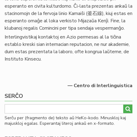
esperanto en civita kulturdomo. Ĉi-lasta prezentas ankaŭ la
stacinomojn de la fervoja linio Kamaiŝi (釜石線), kiuj estas en
esperanto omaĝe al loka verkisto Mijazaŭa Kenĵi. Fine, la
klubanoj regalis Comincini per tipa sendaja vespermanĝo.
Interlingvistikaj kontaktoj en Azio permesas al la tiĉina
establo kreski sian internacian reputacion, ne nur akademie,
dum estas prezentata la laboro, ofte kongrua laŭteme, de
Instituto Kinsecu.
— Centro di Interlinguistica
SERĈO
Serĉu per (fragmento de) teksto aŭ HeKo-kodo. Minuskloj kaj
majuskloj egalas. Esperantaj literoj ankaŭ en x-formato.