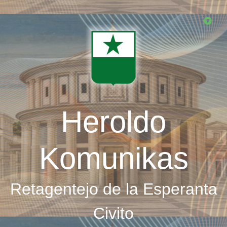
Skip
to
main
content
Heroldo
Komunikas
Retagentejo de la Esperanta
Civito