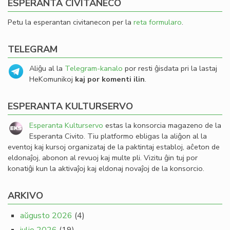
ESPERANTA CIVITANECO
Petu la esperantan civitanecon per la
reta formularo
.
TELEGRAM
Aliĝu al la
Telegram-kanalo
por resti ĝisdata pri la lastaj
HeKomunikoj
kaj por komenti ilin
.
ESPERANTA KULTURSERVO
Esperanta Kulturservo
estas la konsorcia magazeno de la
Esperanta Civito. Tiu platformo ebligas la aliĝon al la
eventoj kaj kursoj organizataj de la paktintaj establoj, aĉeton de
eldonaĵoj, abonon al revuoj kaj multe pli. Vizitu ĝin tuj por
konatiĝi kun la aktivaĵoj kaj eldonaj novaĵoj de la konsorcio.
ARKIVO
aŭgusto 2026
(4)