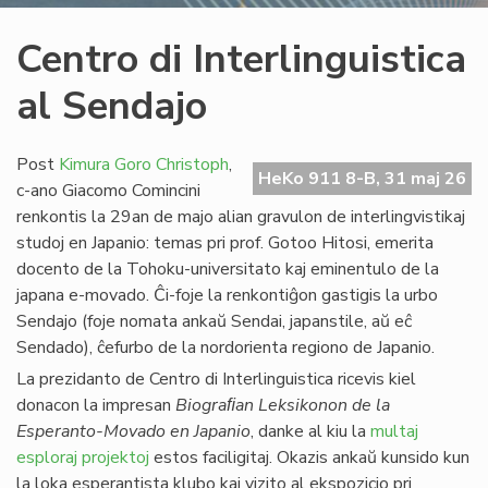
Centro di Interlinguistica
al Sendajo
Post
Kimura Goro Christoph
,
HeKo 911 8-B, 31 maj 26
c-ano Giacomo Comincini
renkontis la 29an de majo alian gravulon de interlingvistikaj
studoj en Japanio: temas pri prof. Gotoo Hitosi, emerita
docento de la Tohoku-universitato kaj eminentulo de la
japana e-movado. Ĉi-foje la renkontiĝon gastigis la urbo
Sendajo (foje nomata ankaŭ Sendai, japanstile, aŭ eĉ
Sendado), ĉefurbo de la nordorienta regiono de Japanio.
La prezidanto de Centro di Interlinguistica ricevis kiel
donacon la impresan
Biograﬁan Leksikonon de la
Esperanto-Movado en Japanio
, danke al kiu la
multaj
esploraj projektoj
estos faciligitaj. Okazis ankaŭ kunsido kun
la loka esperantista klubo kaj vizito al ekspozicio pri