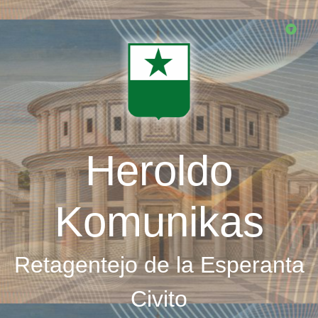
Skip
to
main
content
Heroldo
Komunikas
Retagentejo de la Esperanta
Civito