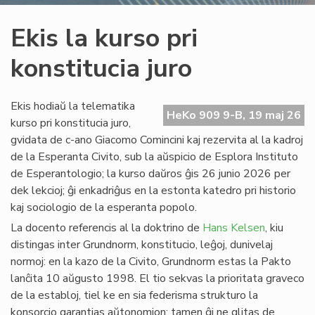
Ekis la kurso pri
konstitucia juro
Ekis hodiaŭ la telematika
HeKo 909 9-B, 19 maj 26
kurso pri konstitucia juro,
gvidata de c-ano Giacomo Comincini kaj rezervita al la kadroj
de la Esperanta Civito, sub la aŭspicio de Esplora Instituto
de Esperantologio; la kurso daŭros ĝis 26 junio 2026 per
dek lekcioj; ĝi enkadriĝus en la estonta katedro pri historio
kaj sociologio de la esperanta popolo.
La docento referencis al la doktrino de
Hans Kelsen
, kiu
distingas inter Grundnorm, konstitucio, leĝoj, dunivelaj
normoj: en la kazo de la Civito, Grundnorm estas la Pakto
lanĉita 10 aŭgusto 1998. El tio sekvas la prioritata graveco
de la establoj, tiel ke en sia federisma strukturo la
konsorcio garantias aŭtonomion; tamen ĝi ne glitas de