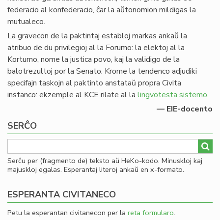
federacio al konfederacio, ĉar la aŭtonomion mildigas la
mutualeco.
La gravecon de la paktintaj establoj markas ankaŭ la
atribuo de du privilegioj al la Forumo: la elektoj al la
Kortumo, nome la justica povo, kaj la validigo de la
balotrezultoj por la Senato. Krome la tendenco adjudiki
specifajn taskojn al paktinto anstataŭ propra Civita
instanco: ekzemple al KCE rilate al la
lingvotesta sistemo
.
— EIE-docento
SERĈO
Serĉu per (fragmento de) teksto aŭ HeKo-kodo. Minuskloj kaj
majuskloj egalas. Esperantaj literoj ankaŭ en x-formato.
ESPERANTA CIVITANECO
Petu la esperantan civitanecon per la
reta formularo
.