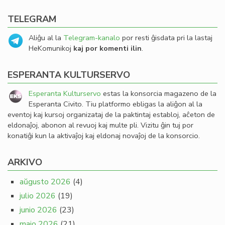
TELEGRAM
Aliĝu al la
Telegram-kanalo
por resti ĝisdata pri la lastaj
HeKomunikoj
kaj por komenti ilin
.
ESPERANTA KULTURSERVO
Esperanta Kulturservo
estas la konsorcia magazeno de la
Esperanta Civito. Tiu platformo ebligas la aliĝon al la
eventoj kaj kursoj organizataj de la paktintaj establoj, aĉeton de
eldonaĵoj, abonon al revuoj kaj multe pli. Vizitu ĝin tuj por
konatiĝi kun la aktivaĵoj kaj eldonaj novaĵoj de la konsorcio.
ARKIVO
aŭgusto 2026
(4)
julio 2026
(19)
junio 2026
(23)
majo 2026
(21)