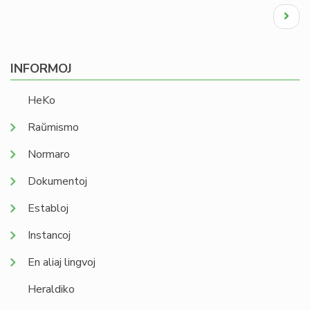
Pagination
Next
page
INFORMOJ
HeKo
Raŭmismo
Normaro
Dokumentoj
Establoj
Instancoj
En aliaj lingvoj
Heraldiko