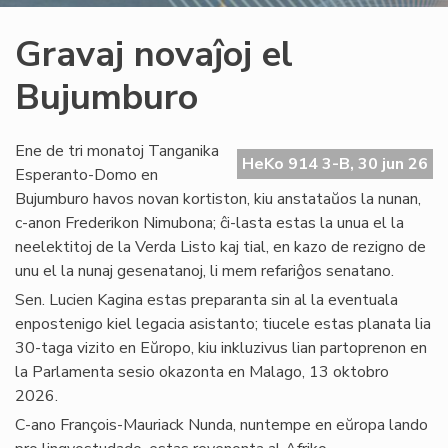
Gravaj novaĵoj el
Bujumburo
Ene de tri monatoj Tanganika
HeKo 914 3-B, 30 jun 26
Esperanto-Domo en
Bujumburo havos novan kortiston, kiu anstataŭos la nunan,
c-anon Frederikon Nimubona; ĉi-lasta estas la unua el la
neelektitoj de la Verda Listo kaj tial, en kazo de rezigno de
unu el la nunaj gesenatanoj, li mem refariĝos senatano.
Sen. Lucien Kagina estas preparanta sin al la eventuala
enpostenigo kiel legacia asistanto; tiucele estas planata lia
30-taga vizito en Eŭropo, kiu inkluzivus lian partoprenon en
la Parlamenta sesio okazonta en Malago, 13 oktobro
2026.
C-ano François-Mauriack Nunda, nuntempe en eŭropa lando