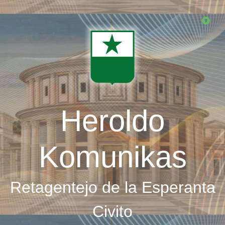
Skip
to
main
content
Heroldo
Komunikas
Retagentejo de la Esperanta
Civito