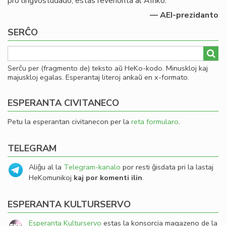
pro lingvostudado, estas revenonta al Afriko.
— AEI-prezidanto
SERĈO
Serĉu per (fragmento de) teksto aŭ HeKo-kodo. Minuskloj kaj
majuskloj egalas. Esperantaj literoj ankaŭ en x-formato.
ESPERANTA CIVITANECO
Petu la esperantan civitanecon per la
reta formularo
.
TELEGRAM
Aliĝu al la
Telegram-kanalo
por resti ĝisdata pri la lastaj
HeKomunikoj
kaj por komenti ilin
.
ESPERANTA KULTURSERVO
Esperanta Kulturservo
estas la konsorcia magazeno de la