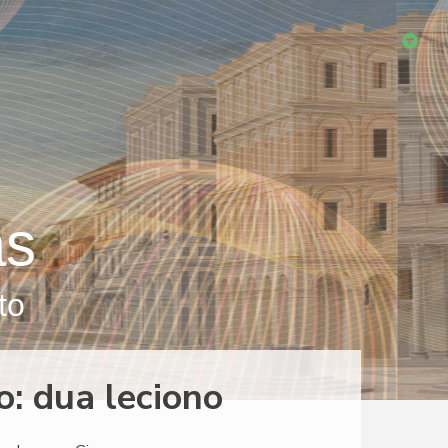
as
to
o: dua leciono