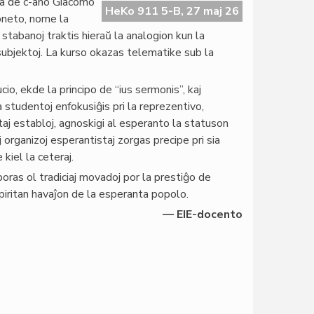
ata de c-ano Giacomo
HeKo 911 5-B, 27 maj 26
oneto, nome la
 stabanoj traktis hieraŭ la analogion kun la
j subjektoj. La kurso okazas telematike sub la
cio, ekde la principo de “ius sermonis”, kaj
a studentoj enfokusiĝis pri la reprezentivo,
ntaj establoj, agnoskigi al esperanto la statuson
j organizoj esperantistaj zorgas precipe pri sia
iel la ceteraj.
oras ol tradiciaj movadoj por la prestiĝo de
spiritan havaĵon de la esperanta popolo.
— EIE-docento