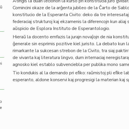
Atingis la duan lecionon la kurso pri konstitucia juro gvid
aŭ
Comincini okaze de la arĝenta jubileo de la Ĉarto de Sabl
konstitucio de la Esperanta Civito: deko da tre interesataj
federaciaj strukturoj kaj ekzamenis la diferencojn kun alia
aŭspicio de Esplora Instituto de Esperantologio.
Hieraŭ la docento emfazis la jurajn novaĵojn de nia konstitu
ĝenerale sin esprimis pozitive kiel juristo. La debato kun l
rimarkante la sukcesan strebon de la Civito, tra siaj pakti
de vivanta kaj literatura lingvo, dum internaciaj neregistara
ri
agnosko kiel establo subvenciebla per publika mono same k
Tio kondukis al la demando pri eﬁko: raŭmistoj pli eﬁke lab
esperanto, aldone konservi kaj progresigi la materian kaj 
mo
de