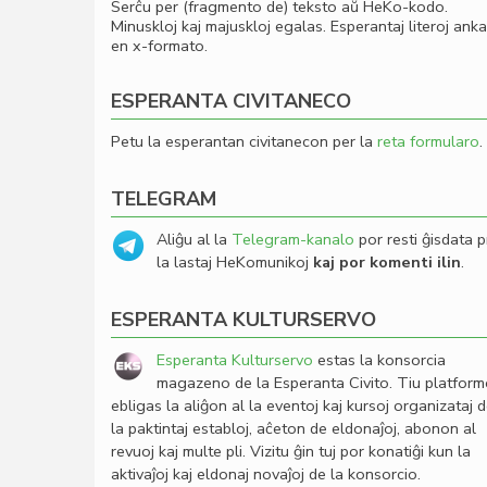
Serĉu per (fragmento de) teksto aŭ HeKo-kodo.
Minuskloj kaj majuskloj egalas. Esperantaj literoj ank
en x-formato.
ESPERANTA CIVITANECO
Petu la esperantan civitanecon per la
reta formularo
.
TELEGRAM
Aliĝu al la
Telegram-kanalo
por resti ĝisdata p
la lastaj HeKomunikoj
kaj por komenti ilin
.
ESPERANTA KULTURSERVO
Esperanta Kulturservo
estas la konsorcia
magazeno de la Esperanta Civito. Tiu platfor
ebligas la aliĝon al la eventoj kaj kursoj organizataj 
la paktintaj establoj, aĉeton de eldonaĵoj, abonon al
revuoj kaj multe pli. Vizitu ĝin tuj por konatiĝi kun la
aktivaĵoj kaj eldonaj novaĵoj de la konsorcio.