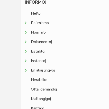
INFORMOJ
HeKo
Raŭmismo
Normaro
Dokumentoj
Establoj
Instancoj
En aliaj lingvoj
Heraldiko
Oftaj demandoj
Mallongigoj
Kantaro