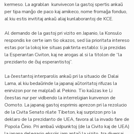
kermeso. La agrablan kunvivecon la gastoj spertis ankaŭ
per tipa manĝo de paco kaj amikeco, nome fromaĝa fonduo,
al kiu estis invititaj ankaŭ aliaj kunlaborantoj de KCE.
Al demando de la gastoj pri vizito en Japanio, la Konsulo
respondis ke certe iam tio okazos, sed lia prioritata intereso
estas por la lokoj kie situas paktinta establo: li ja prezidas
la Esperantan Civiton, kaj ne arogas al si la titolon de “la
prezidanto de ĉiuj esperantistoj”.
La ĉeestantoj interparolis ankaŭ pri la situacio de Dalai
Lama, al kiu bedaŭrinde la japanaj aŭtoritatoj rifuzas la
enirvizon por ne malplaĉi al Pekino. Tio kaŭzas ke Li
ĉeestas nur per vidbendo la interreligian kunvenon de
Oomoto. La japanaj gastoj esprimis aprezon pri la rezolucio
de la Civita Senato rilate Tibeton, kaj surprizon pro la
deklaro de la prezidanto de UEA, favora al la invado fare de
Popola Ĉinio. Pri ambaŭ vidpunktoj (de la Civito kaj de UEA)
la japana delegacio eksciis jam antaŭ la vizito, tra diversaj