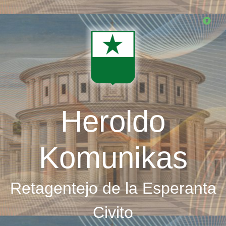
Skip
to
main
content
Heroldo
Komunikas
Retagentejo de la Esperanta
Civito