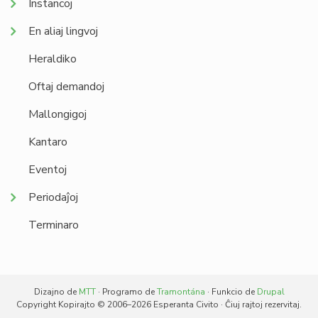
Instancoj
En aliaj lingvoj
Heraldiko
Oftaj demandoj
Mallongigoj
Kantaro
Eventoj
Periodaĵoj
Terminaro
Dizajno de
MTT
· Programo de
Tramontána
· Funkcio de
Drupal
Copyright Kopirajto © 2006–2026 Esperanta Civito · Ĉiuj rajtoj rezervitaj.