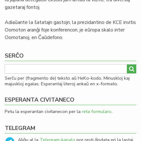
gazetaraj fontoj.
Adiaŭante la ŝatatajn gastojn, la prezidantino de KCE invitis
Oomoton aranĝi foje konferencon, je eŭropa skalo inter
Oomotanoj, en Ĉaŭdefono.
SERĈO
Serĉu per (fragmento de) teksto aŭ HeKo-kodo. Minuskloj kaj
majuskloj egalas. Esperantaj literoj ankaŭ en x-formato.
ESPERANTA CIVITANECO
Petu la esperantan civitanecon per la
reta formularo
.
TELEGRAM
Aliĝu al la
Telegram-kanalo
por resti ĝisdata pri la lastaj