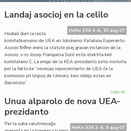
Landaj asocioj en la celilo
HeKo 336 4-A, 10 aug 07
Hodiaŭ dum la lasta
komitatkunveno de UEA en Jokohamo Kataluna Esperanto-
Asocio ﬁnﬁne eniris la statute plej gravan instancon de la
Asocio: s-ro Josep Franquesa Solé estis elektita kiel
komitatano C. La enigo de la KEA-prezidanto estis motivita
per la fakto ke “necesas reprezentanto de UEA ĉe la
komisiono pri lingvoj de Unesko, kies sidejo estas en
Barcelono”.
Legu pli
pri
La
Unua alparolo de nova UEA-
aso
prezidanto
en
la
cel
Per la suba salutmesaĝo,
HeKo 336 3-A, 9 aug 07
aperonta en la kongresa kuriero