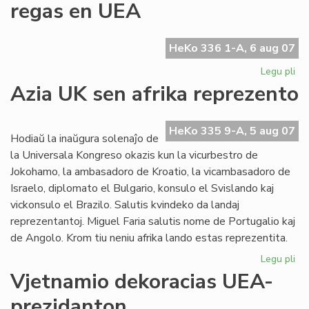
regas en UEA
en
la
UE
HeKo 336 1-A, 6 aug 07
Ko
Legu pli
pri
La
Azia UK sen afrika reprezento
Ty
ge
plu
HeKo 335 9-A, 5 aug 07
Hodiaŭ la inaŭgura solenaĵo de
re
la Universala Kongreso okazis kun la vicurbestro de
en
Jokohamo, la ambasadoro de Kroatio, la vicambasadoro de
UE
Israelo, diplomato el Bulgario, konsulo el Svislando kaj
vickonsulo el Brazilo. Salutis kvindeko da landaj
reprezentantoj. Miguel Faria salutis nome de Portugalio kaj
de Angolo. Krom tiu neniu afrika lando estas reprezentita.
Legu pli
pri
Az
Vjetnamio dekoracias UEA-
UK
prezidanton
se