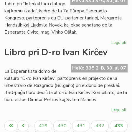
HeKo 335 3-A, 30 jul 07
EE
tablo pri “Interkultura dialogo
ko
kaj komunikado”, kadre de la 7a Eŭropa Esperanto-
Kongreso: partoprenis du EU-parlamentaninoj, Margareta
Handzlik kaj Ljudmila Novak, kaj eksa senatano de la
Esperanta Civito, mag. Vinko Ošlak.
Legu pli
pri
Un
Libro pri D-ro Ivan Kirĉev
ro
tab
en
HeKo 335 2-B, 30 jul 07
La Esperantista domo de
la
kulturo “D-ro Ivan Kirĉev” partoprenis en projekto de la
EE
urbestraro de Razgrado (Bulgario) pri eldono de preskaŭ
ko
350-paĝa libro dediĉita al d-ro Ivan Kirĉev. Kompilintoj de la
libro estas Dimitar Petrov kaj Svilen Marinov.
Legu pli
pri
Lib
Pagination
pri
Unua
Antaŭa
Paĝo
Paĝo
Paĝo
Paĝo
Aktual
429
430
431
432
433
…
D-