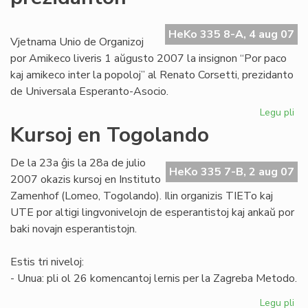
afr
re
HeKo 335 8-A, 4 aug 07
Vjetnama Unio de Organizoj
por Amikeco liveris 1 aŭgusto 2007 la insignon “Por paco
kaj amikeco inter la popoloj” al Renato Corsetti, prezidanto
de Universala Esperanto-Asocio.
Legu pli
pri
Vj
Kursoj en Togolando
de
UE
De la 23a ĝis la 28a de julio
pr
HeKo 335 7-B, 2 aug 07
2007 okazis kursoj en Instituto
Zamenhof (Lomeo, Togolando). Ilin organizis TIETo kaj
UTE por altigi lingvonivelojn de esperantistoj kaj ankaŭ por
baki novajn esperantistojn.
Estis tri niveloj:
- Unua: pli ol 26 komencantoj lernis per la Zagreba Metodo.
Legu pli
pri