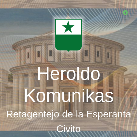
Skip
to
main
content
Heroldo
Komunikas
Retagentejo de la Esperanta
Civito