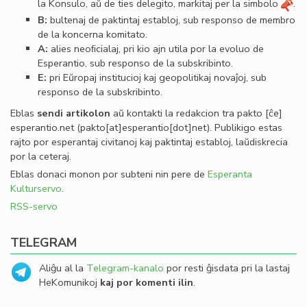
la Konsulo, aŭ de ties delegito, markitaj per la simbolo
.
B:
bultenaj de paktintaj establoj, sub responso de membro
de la koncerna komitato.
A:
alies neoﬁcialaj, pri kio ajn utila por la evoluo de
Esperantio, sub responso de la subskribinto.
E:
pri Eŭropaj institucioj kaj geopolitikaj novaĵoj, sub
responso de la subskribinto.
Eblas
sendi
artikolon
aŭ kontakti la redakcion tra
pakto
[ĉe]
esperantio
.
net
(pakto[at]esperantio[dot]net)
. Publikigo estas
rajto por esperantaj civitanoj kaj paktintaj establoj, laŭdiskrecia
por la ceteraj.
Eblas donaci monon por subteni nin pere de
Esperanta
Kulturservo
.
RSS-servo
TELEGRAM
Aliĝu al la
Telegram-kanalo
por resti ĝisdata pri la lastaj
HeKomunikoj
kaj por komenti ilin
.