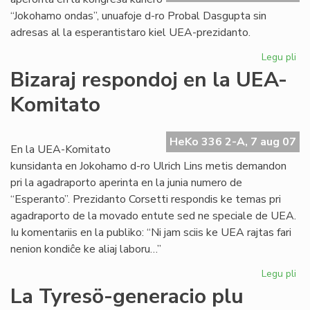
“Jokohamo ondas”, unuafoje d-ro Probal Dasgupta sin
adresas al la esperantistaro kiel UEA-prezidanto.
Legu pli
pri
Un
Bizaraj respondoj en la UEA-
alp
Komitato
de
no
UE
HeKo 336 2-A, 7 aug 07
pr
En la UEA-Komitato
kunsidanta en Jokohamo d-ro Ulrich Lins metis demandon
pri la agadraporto aperinta en la junia numero de
“Esperanto”. Prezidanto Corsetti respondis ke temas pri
agadraporto de la movado entute sed ne speciale de UEA.
Iu komentariis en la publiko: “Ni jam sciis ke UEA rajtas fari
nenion kondiĉe ke aliaj laboru…”
Legu pli
pri
Biz
La Tyresö-generacio plu
re