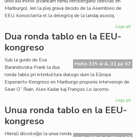
urbo kiu invitis (kvankam neniu hercbergano ĉeestas en
Mariburgo). Jen la plej grava decido de la Asembleo de
EEU, konsistanta el la delegitoj de la landaj asocioj.
Legu pli
pri
EE
Dua ronda tablo en la EEU-
ko
kongreso
pli
oft
Sub la gvido de Eva
HeKo 335 4-A, 31 jul 07
Barandovska-Frank la dua
ronda tablo pri interkultura dialogo dum la Eŭropa
Esperanto-Kongreso en Mariburgo proponis intervenojn de
Sean O” Riain, Alex Kadar kaj François Lo Jacomo.
Legu pli
pri
Du
Unua ronda tablo en la EEU-
ro
kongreso
tab
en
la
Hieraŭ disvolviĝis la unua ronda