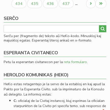
paĝo
paĝo
paĝo
ro
Paĝo
Paĝo
Paĝo
Paĝo
Next
Last
434
435
436
437
…
Iva
page
page
Kir
SERĈO
Serĉu per (fragmento de) teksto aŭ HeKo-kodo. Minuskloj kaj
majuskloj egalas. Esperantaj literoj ankaŭ en x-formato.
ESPERANTA CIVITANECO
Petu la esperantan civitanecon per la
reta formularo
.
HEROLDO KOMUNIKAS (HEKO)
HeKo estas retagentejo je la servo de la establoj en kaj apud la
Pakto por la Esperanta Civito, sub la imprimaturo de la Konsulo
aŭ delegito. La informoj estas:
C:
oﬁcialaj de la Civitaj instancoj, kiuj esprimas la oﬁcialan
starpunkton de la Civito pri specifa temo, sub responso de