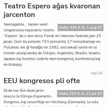
Kur
Teatro Espero aĝas kvaronan
en
jarcenton
To
Neimageble… tamen vere!
HeKo 335 6-B, 1 aug 07
Unupersona esperanto-teatro
“Espero” de c-ano Jerzy Fornal en Varsovio funkcias jam 25
jarojn. Dum tiu periodo TEV prezentis 17 monodramojn en
Pollando, kie ĝi fondiĝis en 1982, sed ankaŭ vaste en la
mondo: pluraj landoj de Eŭropo, Argentino, Brazilo, Israelo,
Japanio kaj Sovetio; ludinte dum kongresoj, konferencoj kaj
en klubejoj.
Legu pli
pri
Te
EEU kongresos pli ofte
Es
aĝ
Ekde nun ĉiun duan jaron
kv
HeKo 335 5-A, 31 jul 07
okazos la Eŭropa Esperanto-
jar
Kongreso, kaj venontfoje en Herzberg (Germanio), la sola