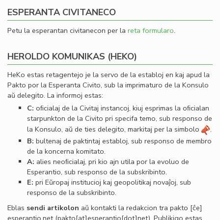
ESPERANTA CIVITANECO
Petu la esperantan civitanecon per la
reta formularo
.
HEROLDO KOMUNIKAS (HEKO)
HeKo estas retagentejo je la servo de la establoj en kaj apud la
Pakto por la Esperanta Civito, sub la imprimaturo de la Konsulo
aŭ delegito. La informoj estas:
C:
oﬁcialaj de la Civitaj instancoj, kiuj esprimas la oﬁcialan
starpunkton de la Civito pri specifa temo, sub responso de
la Konsulo, aŭ de ties delegito, markitaj per la simbolo
.
B:
bultenaj de paktintaj establoj, sub responso de membro
de la koncerna komitato.
A:
alies neoﬁcialaj, pri kio ajn utila por la evoluo de
Esperantio, sub responso de la subskribinto.
E:
pri Eŭropaj institucioj kaj geopolitikaj novaĵoj, sub
responso de la subskribinto.
Eblas
sendi
artikolon
aŭ kontakti la redakcion tra
pakto
[ĉe]
esperantio
.
net
(pakto[at]esperantio[dot]net)
. Publikigo estas