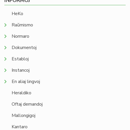
INFORMOJ
HeKo
Raŭmismo
Normaro
Dokumentoj
Establoj
Instancoj
En aliaj lingvoj
Heraldiko
Oftaj demandoj
Mallongigoj
Kantaro