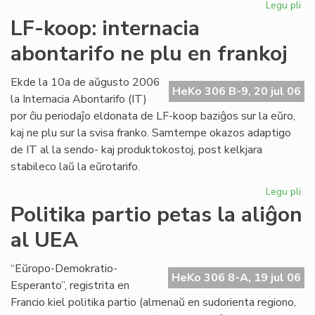
Legu pli
pri
Int
LF-koop: internacia
abo
abontarifo ne plu en frankoj
ne
plu
en
Ekde la 10a de aŭgusto 2006
HeKo 306 B-9, 20 jul 06
fra
la Internacia Abontarifo (IT)
por ĉiu periodaĵo eldonata de LF-koop baziĝos sur la eŭro,
kaj ne plu sur la svisa franko. Samtempe okazos adaptigo
de IT al la sendo- kaj produktokostoj, post kelkjara
stabileco laŭ la eŭrotarifo.
Legu pli
pri
LF-
Politika partio petas la aliĝon
ko
al UEA
int
abo
ne
“Eŭropo-Demokratio-
HeKo 306 8-A, 19 jul 06
plu
Esperanto”, registrita en
en
Francio kiel politika partio (almenaŭ en sudorienta regiono,
fra