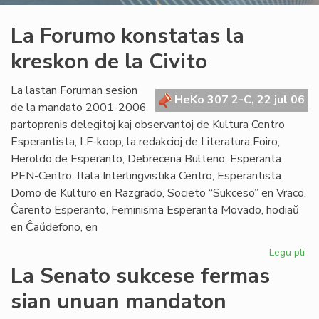
La Forumo konstatas la
kreskon de la Civito
La lastan Foruman sesion
HeKo 307 2-C, 22 jul 06
de la mandato 2001-2006
partoprenis delegitoj kaj observantoj de Kultura Centro
Esperantista, LF-koop, la redakcioj de Literatura Foiro,
Heroldo de Esperanto, Debrecena Bulteno, Esperanta
PEN-Centro, Itala Interlingvistika Centro, Esperantista
Domo de Kulturo en Razgrado, Societo “Sukceso” en Vraco,
Ĉarento Esperanto, Feminisma Esperanta Movado, hodiaŭ
en Ĉaŭdefono, en
Legu pli
pri
La
La Senato sukcese fermas
Fo
sian unuan mandaton
ko
la