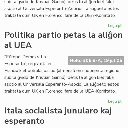
sub la gvido de Kristian Garino), petis la aliĝon kiel faka
asocio al Universala Esperanto-Asocio. La aliĝpeto estos
traktata dum UK en Florenco, fare de la UEA-Komitato.
Legu pli
pri
Pol
Politika partio petas la aliĝon
par
al UEA
pe
la
ali
“Eŭropo-Demokratio-
HeKo 306 8-A, 19 jul 06
al
Esperanto”, registrita en
UE
Francio kiel politika partio (almenaŭ en sudorienta regiono,
sub la gvido de Kristian Garino), petis la aliĝon kiel faka
asocio al Universala Esperanto-Asocio. La aliĝpeto estos
traktata dum UK en Florenco, fare de la UEA-Komitato.
Legu pli
pri
Pol
Itala socialista junularo kaj
par
esperanto
pe
la