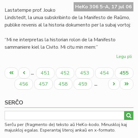
Ma
HeKo 306 5-A, 17 jul 06
de
Lastatempe prof. Jouko
Ra
Lindstedt, la unua subskribinto de la Manifesto de Raŭmo,
publike revenis al la historia dokumento per la subaj vortoj:
“Mi ne interpretas la historian rolon de la Manifesto
sammaniere kiel la Civito. Mi citu min mem:”
Legu pli
pri
La
Pagination
"er
Unua
Antaŭa
Paĝo
Paĝo
Paĝo
Paĝo
Aktual
451
452
453
454
455
…
en
paĝo
paĝo
paĝo
la
Paĝo
Paĝo
Paĝo
Paĝo
Next
Last
456
457
458
459
…
Ma
page
page
de
SERĈO
Ra
Serĉu per (fragmento de) teksto aŭ HeKo-kodo. Minuskloj kaj
majuskloj egalas. Esperantaj literoj ankaŭ en x-formato.