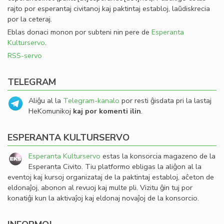
rajto por esperantaj civitanoj kaj paktintaj establoj, laŭdiskrecia
por la ceteraj.
Eblas donaci monon por subteni nin pere de
Esperanta
Kulturservo
.
RSS-servo
TELEGRAM
Aliĝu al la
Telegram-kanalo
por resti ĝisdata pri la lastaj
HeKomunikoj
kaj por komenti ilin
.
ESPERANTA KULTURSERVO
Esperanta Kulturservo
estas la konsorcia magazeno de la
Esperanta Civito. Tiu platformo ebligas la aliĝon al la
eventoj kaj kursoj organizataj de la paktintaj establoj, aĉeton de
eldonaĵoj, abonon al revuoj kaj multe pli. Vizitu ĝin tuj por
konatiĝi kun la aktivaĵoj kaj eldonaj novaĵoj de la konsorcio.