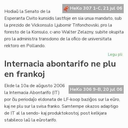
kr
HeKo 307 1-C, 21 jul 06
de
Hodiaŭ la Senato de la
la
Esperanta Civito kunsidis lastfoje en sia unua mandato, sub
Civ
la prezido de Vickonsulo Ljubomir Trifonchovski, pro la
foresto de la Konsulo, c-ano Walter Zelazny, subite okupita
pro la administra transdono de la oﬁco de universitata
rektoro en Pollando.
Legu pli
pri
La
Internacia abontarifo ne plu
Se
en frankoj
su
fe
sia
Ekde la 10a de aŭgusto 2006
HeKo 306 9-B, 20 jul 06
un
la Internacia Abontarifo (IT)
ma
por ĉiu periodaĵo eldonata de LF-koop baziĝos sur la eŭro,
kaj ne plu sur la svisa franko. Samtempe okazos adaptigo
de IT al la sendo- kaj produktokostoj, post kelkjara
stabileco laŭ la eŭrotarifo.