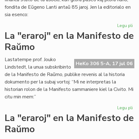
fondita de Eŭgeno Lanti antaŭ 85 jaroj. Jen la editorialo en
sia esenco:
Legu pli
pri
Gr
La "eraroj" en la Manifesto de
fi
Raŭmo
kri
en
SA
Lastatempe prof. Jouko
HeKo 306 5-A, 17 jul 06
Lindstedt, la unua subskribinto
de la Manifesto de Raŭmo, publike revenis al la historia
dokumento per la subaj vortoj: “Mi ne interpretas la
historian rolon de la Manifesto sammaniere kiel la Civito. Mi
citu min mem:”
Legu pli
pri
La
La "eraroj" en la Manifesto de
"er
Raŭmo
en
la