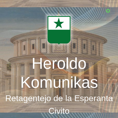
Skip
to
main
content
Heroldo
Komunikas
Retagentejo de la Esperanta
Civito