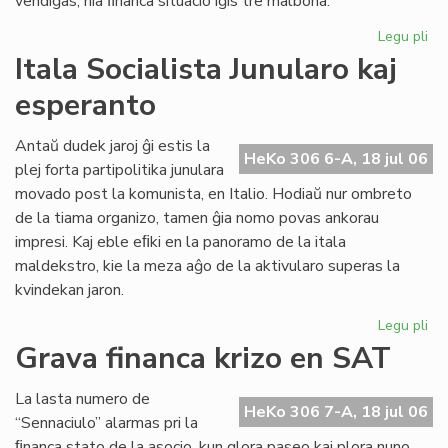
vendiĝas, nia ﬁnanca situacio iĝis tre malbona.
Legu pli
pri
Gr
Itala Socialista Junularo kaj
fi
esperanto
kri
en
Se
Antaŭ dudek jaroj ĝi estis la
HeKo 306 6-A, 18 jul 06
As
plej forta partipolitika junulara
Tu
movado post la komunista, en Italio. Hodiaŭ nur ombreto
de la tiama organizo, tamen ĝia nomo povas ankorau
impresi. Kaj eble eﬁki en la panoramo de la itala
maldekstro, kie la meza aĝo de la aktivularo superas la
kvindekan jaron.
Legu pli
pri
Ita
Grava financa krizo en SAT
Soc
Jun
La lasta numero de
kaj
HeKo 306 7-A, 18 jul 06
“Sennaciulo” alarmas pri la
es
ﬁnanca stato de la asocio, kun glora paseo kaj plora nuno,