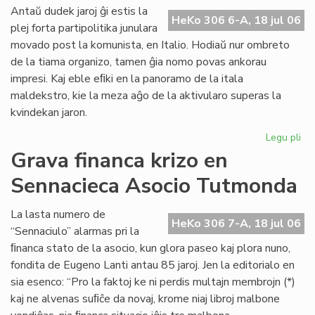
ali
Antaŭ dudek jaroj ĝi estis la
HeKo 306 6-A, 18 jul 06
al
plej forta partipolitika junulara
UE
movado post la komunista, en Italio. Hodiaŭ nur ombreto
de la tiama organizo, tamen ĝia nomo povas ankorau
impresi. Kaj eble eﬁki en la panoramo de la itala
maldekstro, kie la meza aĝo de la aktivularo superas la
kvindekan jaron.
Legu pli
pri
Ita
Grava financa krizo en
soc
Sennacieca Asocio Tutmonda
jun
kaj
es
La lasta numero de
HeKo 306 7-A, 18 jul 06
“Sennaciulo” alarmas pri la
ﬁnanca stato de la asocio, kun glora paseo kaj plora nuno,
fondita de Eugeno Lanti antau 85 jaroj. Jen la editorialo en
sia esenco: “Pro la faktoj ke ni perdis multajn membrojn (*)
kaj ne alvenas suﬁĉe da novaj, krome niaj libroj malbone