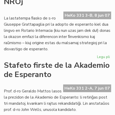
NROj
ori
ro
en
HeKo 331 3-B, 8 jun 07
es
La lastatempa ﬁasko de s-ro
Giuseppe Grattapaglia pri la adopto de esperanto kiel dua
lingvo en Rotario Internacia (kiu nun uzas jam dek du!) donas
la okazon emfazi la diferencon inter ﬁnvenkismo kaj
raŭmismo – kiuj origine estas du malsamaj strategioj pri la
disvastigo de esperanto.
Legu pli
pri
Lin
Stafeto firste de la Akademio
en
de Esperanto
int
NR
HeKo 331 2-A, 7 jun 07
Prof. d-ro Geraldo Mattos lasos
la prezidon de la Akademio de Esperanto: li retiriĝas post
tri mandatoj, kvankam li rajtus rekandidatiĝi. Lin anstataŭos
prof. d-ro John Wells, unusola kandidato.