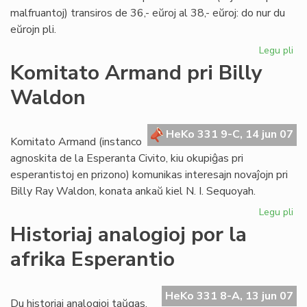
malfruantoj) transiros de 36,- eŭroj al 38,- eŭroj: do nur du
eŭrojn pli.
Legu pli
pri
Int
Komitato Armand pri Billy
abo
Waldon
de
LF-
ko
HeKo 331 9-C, 14 jun 07
Komitato Armand (instanco
agnoskita de la Esperanta Civito, kiu okupiĝas pri
esperantistoj en prizono) komunikas interesajn novaĵojn pri
Billy Ray Waldon, konata ankaŭ kiel N. I. Sequoyah.
Legu pli
pri
Ko
Historiaj analogioj por la
Ar
afrika Esperantio
pri
Bil
Wa
HeKo 331 8-A, 13 jun 07
Du historiaj analogioj taŭgas,