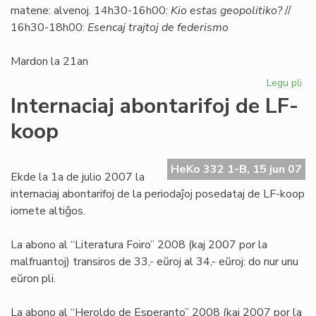
matene: alvenoj. 14h30-16h00:
Kio estas geopolitiko?
//
16h30-18h00:
Esencaj trajtoj de federismo
Mardon la 21an
Legu pli
pri
So
Internaciaj abontarifoj de LF-
Uni
koop
pri
geo
HeKo 332 1-B, 15 jun 07
Ekde la 1a de julio 2007 la
internaciaj abontarifoj de la periodaĵoj posedataj de LF-koop
iomete altiĝos.
La abono al “Literatura Foiro” 2008 (kaj 2007 por la
malfruantoj) transiros de 33,- eŭroj al 34,- eŭroj: do nur unu
eŭron pli.
La abono al “Heroldo de Esperanto” 2008 (kaj 2007 por la