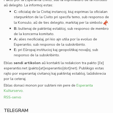
aŭ delegito. La informoj estas:
C:
oﬁcialaj de la Civitaj instancoj, kiuj esprimas la oﬁcialan
starpunkton de la Civito pri specifa temo, sub responso de
la Konsulo, aŭ de ties delegito, markitaj per la simbolo
.
B:
bultenaj de paktintaj establoj, sub responso de membro
de la koncerna komitato.
A:
alies neoﬁcialaj, pri kio ajn utila por la evoluo de
Esperantio, sub responso de la subskribinto.
E:
pri Eŭropaj institucioj kaj geopolitikaj novaĵoj, sub
responso de la subskribinto.
Eblas
sendi
artikolon
aŭ kontakti la redakcion tra
pakto
[ĉe]
esperantio
.
net
(pakto[at]esperantio[dot]net)
. Publikigo estas
rajto por esperantaj civitanoj kaj paktintaj establoj, laŭdiskrecia
por la ceteraj.
Eblas donaci monon por subteni nin pere de
Esperanta
Kulturservo
.
RSS-servo
TELEGRAM