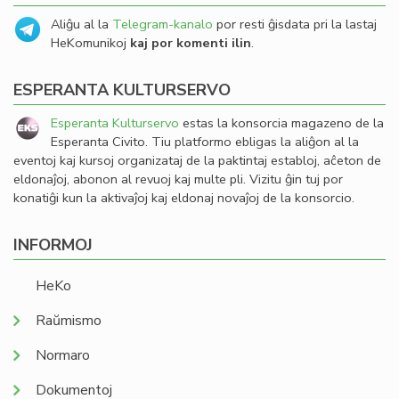
Aliĝu al la
Telegram-kanalo
por resti ĝisdata pri la lastaj
HeKomunikoj
kaj por komenti ilin
.
ESPERANTA KULTURSERVO
Esperanta Kulturservo
estas la konsorcia magazeno de la
Esperanta Civito. Tiu platformo ebligas la aliĝon al la
eventoj kaj kursoj organizataj de la paktintaj establoj, aĉeton de
eldonaĵoj, abonon al revuoj kaj multe pli. Vizitu ĝin tuj por
konatiĝi kun la aktivaĵoj kaj eldonaj novaĵoj de la konsorcio.
INFORMOJ
HeKo
Raŭmismo
Normaro
Dokumentoj