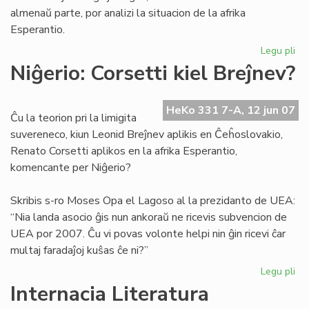
almenaŭ parte, por analizi la situacion de la afrika
Esperantio.
Legu pli
pri
His
Niĝerio: Corsetti kiel Breĵnev?
ana
po
la
HeKo 331 7-A, 12 jun 07
Ĉu la teorion pri la limigita
afr
suvereneco, kiun Leonid Breĵnev aplikis en Ĉeĥoslovakio,
Es
Renato Corsetti aplikos en la afrika Esperantio,
komencante per Niĝerio?
Skribis s-ro Moses Opa el Lagoso al la prezidanto de UEA:
“Nia landa asocio ĝis nun ankoraŭ ne ricevis subvencion de
UEA por 2007. Ĉu vi povas volonte helpi nin ĝin ricevi ĉar
multaj faradaĵoj kuŝas ĉe ni?”
Legu pli
pri
Niĝ
Internacia Literatura
Cor