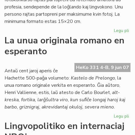
profesia, sendepende de la loĝlando kaj lingvokono. Unu
persono rajtas partopreni per maksimume kvin fotoj. La
minimuma formato estas 15×20 cm.
Legu pli
pri
Int
La unua originala romano en
fo
esperanto
HeKo 331 4-B, 9 jun 07
Antaŭ cent jaroj aperis ĉe
Hachette 500-paĝa volumeto:
Kastelo de Prelongo
, la
unua romano originale verkita en esperanto. Ĝia aŭtoro,
Henri Vallienne, estis, laŭ atesto de Carlo Bourlet,
alt-
kreska, fortika, larĝŝultra viro, kun suﬁĉe longaj haroj kaj
barbo, griznigraj, akrevidantaj okuloj, severa mieno.
Legu pli
pri
La
Lingvopolitiko en internaciaj
un