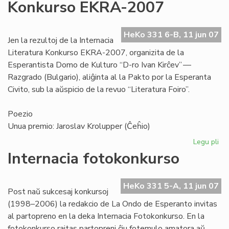
Konkurso EKRA-2007
kie
Br
HeKo 331 6-B, 11 jun 07
Jen la rezultoj de la Internacia
Literatura Konkurso EKRA-2007, organizita de la
Esperantista Domo de Kulturo “D-ro Ivan Kirĉev” —
Razgrado (Bulgario), aliĝinta al la Pakto por la Esperanta
Civito, sub la aŭspicio de la revuo “Literatura Foiro”.
Poezio
Unua premio: Jaroslav Krolupper (Ĉeĥio)
Legu pli
pri
Int
Internacia fotokonkurso
Lit
Ko
EK
HeKo 331 5-A, 11 jun 07
Post naŭ sukcesaj konkursoj
20
(1998–2006) la redakcio de La Ondo de Esperanto invitas
al partopreno en la deka Internacia Fotokonkurso. En la
fotokonkurso rajtas partopreni ĉiu fotemulo amatora aŭ