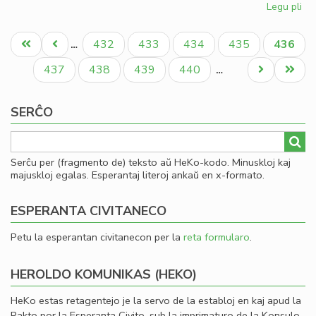
Legu pli
pri
St
Pagination
fir
Unua
Antaŭa
Paĝo
Paĝo
Paĝo
Paĝo
Aktual
432
433
434
435
436
…
de
paĝo
paĝo
paĝo
la
Paĝo
Paĝo
Paĝo
Paĝo
Next
Last
437
438
439
440
…
Ak
page
page
de
SERĈO
Es
Serĉu per (fragmento de) teksto aŭ HeKo-kodo. Minuskloj kaj
majuskloj egalas. Esperantaj literoj ankaŭ en x-formato.
ESPERANTA CIVITANECO
Petu la esperantan civitanecon per la
reta formularo
.
HEROLDO KOMUNIKAS (HEKO)
HeKo estas retagentejo je la servo de la establoj en kaj apud la
Pakto por la Esperanta Civito, sub la imprimaturo de la Konsulo