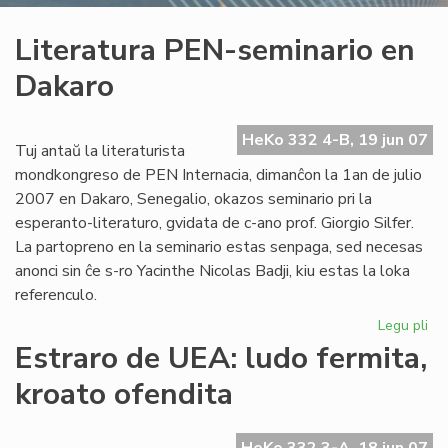
Literatura PEN-seminario en
Dakaro
HeKo 332 4-B, 19 jun 07
Tuj antaŭ la literaturista
mondkongreso de PEN Internacia, dimanĉon la 1an de julio
2007 en Dakaro, Senegalio, okazos seminario pri la
esperanto-literaturo, gvidata de c-ano prof. Giorgio Silfer.
La partopreno en la seminario estas senpaga, sed necesas
anonci sin ĉe s-ro Yacinthe Nicolas Badji, kiu estas la loka
referenculo.
Legu pli
pri
Lit
Estraro de UEA: ludo fermita,
PE
kroato ofendita
se
en
Da