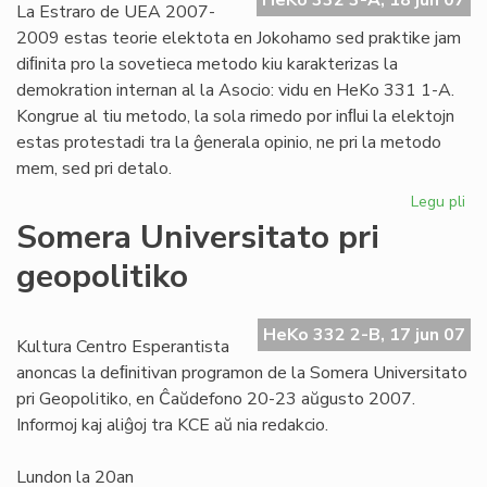
HeKo 332 3-A, 18 jun 07
La Estraro de UEA 2007-
2009 estas teorie elektota en Jokohamo sed praktike jam
diﬁnita pro la sovetieca metodo kiu karakterizas la
demokration internan al la Asocio: vidu en HeKo 331 1-A.
Kongrue al tiu metodo, la sola rimedo por inﬂui la elektojn
estas protestadi tra la ĝenerala opinio, ne pri la metodo
mem, sed pri detalo.
Legu pli
pri
Est
Somera Universitato pri
de
geopolitiko
UE
lu
fer
HeKo 332 2-B, 17 jun 07
kr
Kultura Centro Esperantista
ofe
anoncas la deﬁnitivan programon de la Somera Universitato
pri Geopolitiko, en Ĉaŭdefono 20-23 aŭgusto 2007.
Informoj kaj aliĝoj tra KCE aŭ nia redakcio.
Lundon la 20an