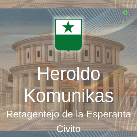
Skip
to
main
content
Heroldo
Komunikas
Retagentejo de la Esperanta
Civito