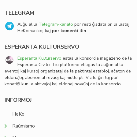
TELEGRAM
Aliĝu al la
Telegram-kanalo
por resti ĝisdata pri la lastaj
HeKomunikoj
kaj por komenti ilin
.
ESPERANTA KULTURSERVO
Esperanta Kulturservo
estas la konsorcia magazeno de la
Esperanta Civito. Tiu platformo ebligas la aliĝon al la
eventoj kaj kursoj organizataj de la paktintaj establoj, aĉeton de
eldonaĵoj, abonon al revuoj kaj multe pli. Vizitu ĝin tuj por
konatiĝi kun la aktivaĵoj kaj eldonaj novaĵoj de la konsorcio.
INFORMOJ
HeKo
Raŭmismo