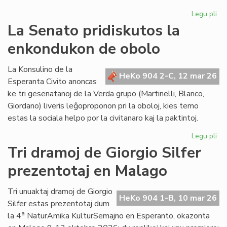
Legu pli
pri
TE
La Senato pridiskutos la
pr
enkondukon de obolo
kof
kaj
ko
La Konsulino de la
HeKo 904 2-C, 12 mar 26
To
Esperanta Civito anoncas
ke tri gesenatanoj de la Verda grupo (Martinelli, Blanco,
Giordano) liveris leĝoproponon pri la oboloj, kies temo
estas la sociala helpo por la civitanaro kaj la paktintoj.
Legu pli
pri
La
Tri dramoj de Giorgio Silfer
Se
prezentotaj en Malago
pri
la
en
Tri unuaktaj dramoj de Giorgio
HeKo 904 1-B, 10 mar 26
de
Silfer estas prezentotaj dum
ob
a
la 4
NaturAmika KulturSemajno en Esperanto, okazonta