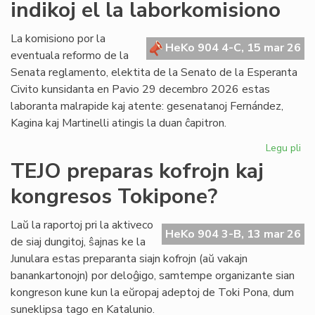
indikoj el la laborkomisiono
fi
kri
La komisiono por la
HeKo 904 4-C, 15 mar 26
eventuala reformo de la
Senata reglamento, elektita de la Senato de la Esperanta
Civito kunsidanta en Pavio 29 decembro 2026 estas
laboranta malrapide kaj atente: gesenatanoj Fernández,
Kagina kaj Martinelli atingis la duan ĉapitron.
Legu pli
pri
Se
TEJO preparas kofrojn kaj
re
kongresos Tokipone?
un
ind
el
Laŭ la raportoj pri la aktiveco
HeKo 904 3-B, 13 mar 26
la
de siaj dungitoj, ŝajnas ke la
la
Junulara estas preparanta siajn kofrojn (aŭ vakajn
banankartonojn) por deloĝigo, samtempe organizante sian
kongreson kune kun la eŭropaj adeptoj de Toki Pona, dum
suneklipsa tago en Katalunio.