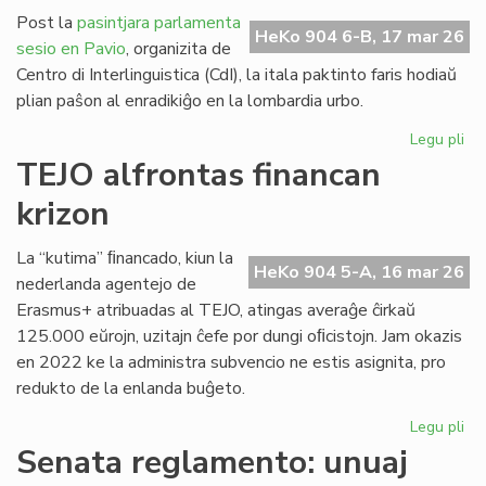
pr
Post la
pasintjara parlamenta
de
HeKo 904 6-B, 17 mar 26
sesio en Pavio
, organizita de
kri
Centro di Interlinguistica (CdI), la itala paktinto faris hodiaŭ
plian paŝon al enradikiĝo en la lombardia urbo.
Legu pli
pri
CdI
TEJO alfrontas financan
enr
krizon
en
Pa
La “kutima” ﬁnancado, kiun la
HeKo 904 5-A, 16 mar 26
nederlanda agentejo de
Erasmus+ atribuadas al TEJO, atingas averaĝe ĉirkaŭ
125.000 eŭrojn, uzitajn ĉefe por dungi oﬁcistojn. Jam okazis
en 2022 ke la administra subvencio ne estis asignita, pro
redukto de la enlanda buĝeto.
Legu pli
pri
TE
Senata reglamento: unuaj
alf