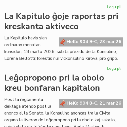
Legu pli
pri
Pre
La Kapitulo ĝoje raportas pri
de
kreskanta aktiveco
KC
pri
la
La Kapitulo havis sian
HeKo 904 9-C, 23 mar 26
sli
ordinaran monatan
"S
kunsidon, 18 marto 2026, sub la prezido de la Konsulino,
en
Lorena Bellotti; forestis nur vickonsulino Kirova, pro gripo.
ue
Legu pli
pri
La
Leĝopropono pri la obolo
Kap
kreu bonfaran kapitalon
ĝo
ra
pri
Post la reglamenta
HeKo 904 8-C, 21 mar 26
kr
dektaga atendo post la
akt
anonco al la Senato, la Konsulino anoncas tra la Civita
organo la liveron de leĝopropono pri la obolo kaj zakato,
subskribita de tri Verdaj senatanoj: Perla Martinelli,