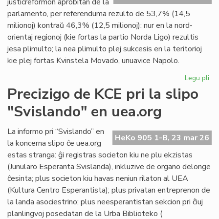
justicreformon aprobitan de la
Gi
parlamento, per referenduma rezulto de 53,7% (14,5
milionoj) kontraŭ 46,3% (12,5 milionoj): nur en la nord-
orientaj regionoj (kie fortas la partio Norda Ligo) rezultis
jesa plimulto; la nea plimulto plej sukcesis en la teritorioj
kie plej fortas Kvinstela Movado, unuavice Napolo.
Legu pli
pri
La
Precizigo de KCE pri la slipo
ita
"Svislando" en uea.org
po
ne
rat
La informo pri “Svislando” en
HeKo 905 1-B, 23 mar 26
la
la koncerna slipo ĉe uea.org
jus
estas stranga: ĝi registras societon kiu ne plu ekzistas
(Junularo Esperanta Svislanda), inkluzive de organo delonge
ĉesinta; plus societon kiu havas neniun rilaton al UEA
(Kultura Centro Esperantista); plus privatan entreprenon de
la landa asociestrino; plus neesperantistan sekcion pri ĉiuj
planlingvoj posedatan de la Urba Biblioteko (