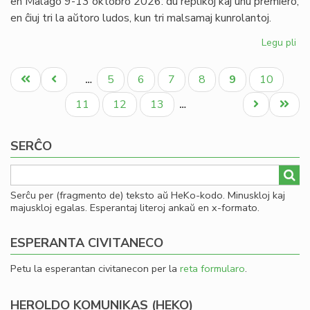
en Malago 9-13 oktobro 2026: du replikoj kaj unu premiero;
en ĉiuj tri la aŭtoro ludos, kun tri malsamaj kunrolantoj.
Legu pli
pri
Tri
Pagination
dr
Unua
Antaŭa
Paĝo
Paĝo
Paĝo
Paĝo
Aktuala
Paĝo
5
6
7
8
9
10
…
de
paĝo
paĝo
paĝo
Gio
Paĝo
Paĝo
Paĝo
Next
Last
11
12
13
…
Sil
page
page
pre
SERĈO
en
Ma
Serĉu per (fragmento de) teksto aŭ HeKo-kodo. Minuskloj kaj
majuskloj egalas. Esperantaj literoj ankaŭ en x-formato.
ESPERANTA CIVITANECO
Petu la esperantan civitanecon per la
reta formularo
.
HEROLDO KOMUNIKAS (HEKO)