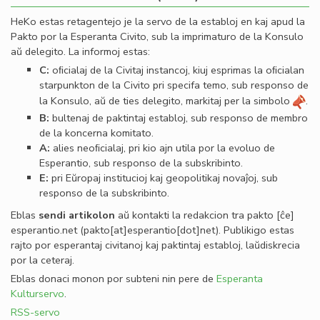
HeKo estas retagentejo je la servo de la establoj en kaj apud la
Pakto por la Esperanta Civito, sub la imprimaturo de la Konsulo
aŭ delegito. La informoj estas:
C:
oﬁcialaj de la Civitaj instancoj, kiuj esprimas la oﬁcialan
starpunkton de la Civito pri specifa temo, sub responso de
la Konsulo, aŭ de ties delegito, markitaj per la simbolo
.
B:
bultenaj de paktintaj establoj, sub responso de membro
de la koncerna komitato.
A:
alies neoﬁcialaj, pri kio ajn utila por la evoluo de
Esperantio, sub responso de la subskribinto.
E:
pri Eŭropaj institucioj kaj geopolitikaj novaĵoj, sub
responso de la subskribinto.
Eblas
sendi
artikolon
aŭ kontakti la redakcion tra
pakto
[ĉe]
esperantio
.
net
(pakto[at]esperantio[dot]net)
. Publikigo estas
rajto por esperantaj civitanoj kaj paktintaj establoj, laŭdiskrecia
por la ceteraj.
Eblas donaci monon por subteni nin pere de
Esperanta
Kulturservo
.
RSS-servo