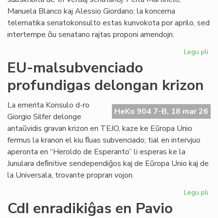
Manuela Blanco kaj Alessio Giordano; la koncerna
telematika senatokonsulto estas kunvokota por aprilo, sed
intertempe ĉiu senatano rajtas proponi amendojn.
Legu pli
pri
Le
EU-malsubvenciado
pri
profundigas delongan krizon
la
ob
kr
La emerita Konsulo d-ro
HeKo 904 7-B, 18 mar 26
bo
Giorgio Silfer delonge
kap
antaŭvidis gravan krizon en TEJO, kaze ke Eŭropa Unio
fermus la kranon el kiu ﬂuas subvenciado; tial en intervjuo
aperonta en “Heroldo de Esperanto” li esperas ke la
Junulara deﬁnitive sendependiĝos kaj de Eŭropa Unio kaj de
la Universala, trovante propran vojon.
Legu pli
pri
EU
CdI enradikiĝas en Pavio
ma