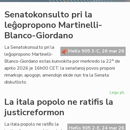
Senatokonsulto pri la
leĝopropono Martinelli-
Blanco-Giordano
La Senatokonsulto pri la
HeKo 905 3-C, 26 mar 26
leĝopropono Martinelli-
a
Blanco-Giordano estas kunvokita por merkredo la 22
de
aprilo 2026 je 16h00 CET; la senatanoj povos proponi
rimarkojn, apogojn, amendojn ekde nun tra la Senata
diskutlisto.
Legu pli
pri
Se
La itala popolo ne ratifis la
pri
justicreformon
la
le
Mar
La itala popolo ne ratiﬁs la
HeKo 905 2-E, 24 mar 26
Bl