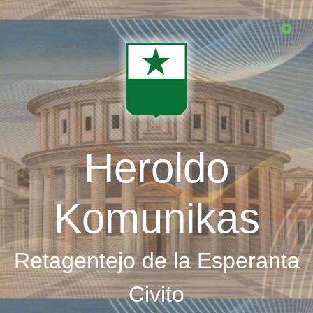
Skip
to
main
content
Heroldo
Komunikas
Retagentejo de la Esperanta
Civito