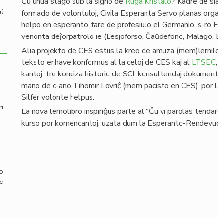
Ĉu unua staĝo sub la signo de
Ruĝa Kristalo
? Kadre de sia
aŭ
formado de volontuloj, Civila Esperanta Servo planas organ
helpo en esperanto, fare de profesiulo el Germanio, s-ro
venonta deĵorpatrolo ie (Lesjoforso, Ĉaŭdefono, Malago,
Alia projekto de CES estus la kreo de amuza (mem)lernilo
teksto enhave konformus al la celoj de CES kaj al
LTSEC
kantoj, tre konciza historio de SCI, konsultendaj dokument
mano de c-ano Tihomir Lovriĉ (mem pacisto en CES), por la
Silfer volonte helpus.
ri
La nova lernolibro inspiriĝus parte al “Ĉu vi parolas tendar
kurso por komencantoj, uzata dum la Esperanto-Rendevuo
mo
de