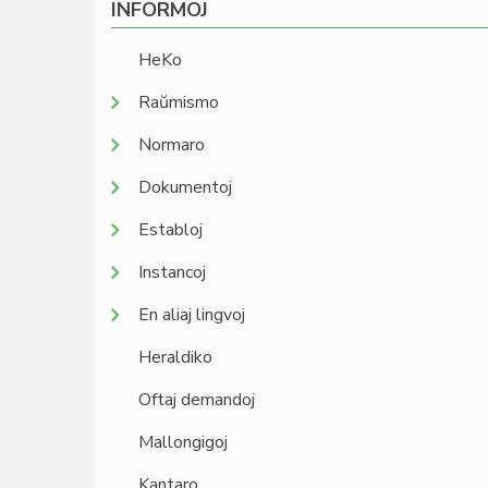
INFORMOJ
HeKo
Raŭmismo
Normaro
Dokumentoj
Establoj
Instancoj
En aliaj lingvoj
Heraldiko
Oftaj demandoj
Mallongigoj
Kantaro