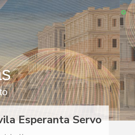
as
to
ivila Esperanta Servo