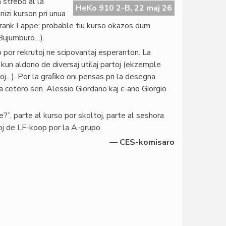
 strebo al la
HeKo 910 2-B, 22 maj 26
izi kurson pri unua
 Frank Lappe; probable tiu kurso okazos dum
 Bujumburo…).
 por rekrutoj ne scipovantaj esperanton. La
, kun aldono de diversaj utilaj partoj (ekzemple
oj…). Por la graﬁko oni pensas pri la desegna
 cetero sen. Alessio Giordano kaj c-ano Giorgio
e?”, parte al kurso por skoltoj, parte al seshora
j de LF-koop por la A-grupo.
— CES-komisaro