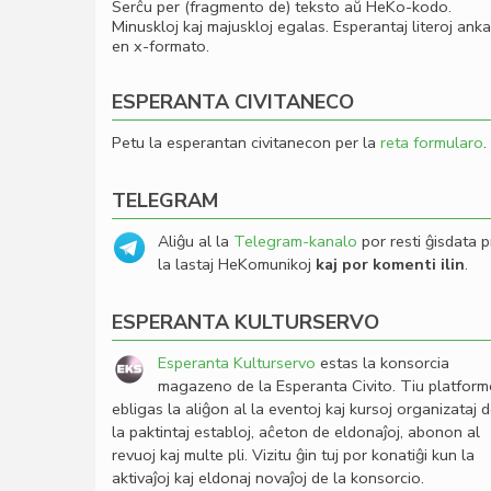
Serĉu per (fragmento de) teksto aŭ HeKo-kodo.
Minuskloj kaj majuskloj egalas. Esperantaj literoj ank
en x-formato.
ESPERANTA CIVITANECO
Petu la esperantan civitanecon per la
reta formularo
.
TELEGRAM
Aliĝu al la
Telegram-kanalo
por resti ĝisdata p
la lastaj HeKomunikoj
kaj por komenti ilin
.
ESPERANTA KULTURSERVO
Esperanta Kulturservo
estas la konsorcia
magazeno de la Esperanta Civito. Tiu platfor
ebligas la aliĝon al la eventoj kaj kursoj organizataj 
la paktintaj establoj, aĉeton de eldonaĵoj, abonon al
revuoj kaj multe pli. Vizitu ĝin tuj por konatiĝi kun la
aktivaĵoj kaj eldonaj novaĵoj de la konsorcio.