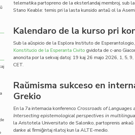
telematika partopreno de la eksterlandaj membroj, sub la
aŭ
Stano Keable: temis pri la lasta kunsido antaŭ ol la Ase
Kalendaro de la kurso pri kon
Sub la aŭspicio de la Esplora Instituto de Esperantologio, 
Konstitucio de la Esperanta Civito
gvidota de c-ano Giaco
anoncita por la sekvaj datoj: 19 kaj 26 majo 2026, 1, 5, 
CET.
kaj
Raŭmisma sukceso en intern
la
Grekio
En la 7a internacia konferenco
Crossroads of Languages a
Intersecting epistemological perspectives in multilingua
 de
la Aristotela Universitato de Saloniko, partoprenis ankaŭ
danke al ﬁrmiĝintaj rilatoj kun la ALTE-medio.
o