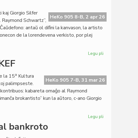
Almenaŭ
en
kaj Giorgio Silfer
HeKo 905 8-B, 2 apr 26
2026
al Raymond Schwartz”,
ne
aŭdefono: antaŭ ol diﬁni la kanvason, la artisto
sonecon de la lorendevena verkisto, por plej
Legu pli
pri
Giorgio
 KEF
Di
Nucci,
a
e la 15
Kultura
interpretonto
HeKo 905 7-B, 31 mar 26
toj palimpseste.
de
lej kontribuos: kabareta omaĝo al Raymond
Raymond
imanĉa brokantisto” kun la aŭtoro, c-ano Giorgio
Schwartz
Legu pli
pri
Preta
al bankroto
la
programo