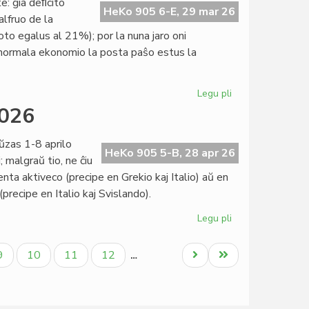
te: ĝia deﬁcito
de
HeKo 905 6-E, 29 mar 26
alfruo de la
la
to egalus al 21%); por la nuna jaro oni
15a
normala ekonomio la posta paŝo estus la
KEF
Legu pli
pri
Unuiĝintaj
2026
Nacioj
proksimas
ŭzas 1-8 aprilo
al
HeKo 905 5-B, 28 apr 26
 malgraŭ tio, ne ĉiu
bankroto
ta aktiveco (precipe en Grekio kaj Italio) aŭ en
recipe en Italio kaj Svislando).
Legu pli
pri
Konsorcia
paŭzo
la
Paĝo
Paĝo
Paĝo
Paĝo
Next
Last
9
10
11
12
…
1-
page
page
8
aprilo
2026