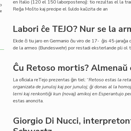
en Italio (120 el 150 laborpostenoj): tio rezultas el la tra
mo
Reĝa Moŝto kaj precipe el ŝuldo kaŭzita de an
de
Labori ĉe TEJO? Nur se la a
Ekde ĉi tiu jaro en Germanio ĉiu viro de 17- ĝis 45-jaraĝ
de la armeo (Bundeswehr) por restadi eksterlande pli ol t
Ĉu Retoso mortis? Almenaŭ 
La oﬁciala reTejo prezentas ĝin tiel: “
Retoso estas la ret
organizata de junuloj kaj por junuloj; ĝi donas al la homo
lerni kaj renkontiĝi kun (novaj) amikoj en Esperantujo per
estas anoncita.
Giorgio Di Nucci, interpret