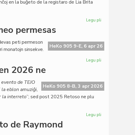
nĉoj en la buĝeto de la registaro de Lia Brita
Ĉervjo
Legu pli
pri
Ekas
rmeo permesas
la
draste
a devas peti permeson
magriga
HeKo 905 9-E, 6 apr 26
ri monatojn sinsekve.
dieto
por
Legu pli
pri
British
Labori
en 2026 ne
Council
ĉe
TEJO?
a evento de TEJO
Nur
HeKo 905 8-B, 3 apr 2026
j la eblon amuziĝi,
se
 la interreto
”; sed post 2025 Retoso ne plu
la
armeo
permesas
Legu pli
pri
Ĉu
onto de Raymond
Retoso
mortis?