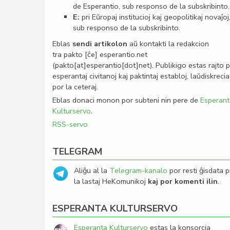
de Esperantio, sub responso de la subskribinto.
E:
pri Eŭropaj institucioj kaj geopolitikaj novaĵoj
sub responso de la subskribinto.
Eblas
sendi
artikolon
aŭ kontakti la redakcion
tra
pakto
[ĉe]
esperantio
.
net
(pakto[at]esperantio[dot]net)
. Publikigo estas rajto 
esperantaj civitanoj kaj paktintaj establoj, laŭdiskrecia
por la ceteraj.
Eblas donaci monon por subteni nin pere de
Esperant
Kulturservo
.
RSS-servo
TELEGRAM
Aliĝu al la
Telegram-kanalo
por resti ĝisdata p
la lastaj HeKomunikoj
kaj por komenti ilin
.
ESPERANTA KULTURSERVO
Esperanta Kulturservo
estas la konsorcia