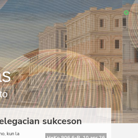
as
to
elegacian sukceson
o, kun la
HeKo 906 6-B, 10 apr 26