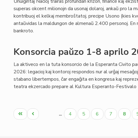
Unuiĝintaj Nacioj trairas profundan krizon, ﬁnance kaj ekzis
superas okcent milionojn da usonaj dolaroj, ankaŭ pro la m
kontribuoj el kelkaj membroŝtatoj, precipe Usono (kies kvo
antaŭvidas la maldungon de almenaŭ 2.400 personoj. En 
bankroto.
Konsorcia paŭzo 1-8 aprilo 
La aktiveco en la tuta konsorcio de la Esperanta Civito pa
2026: legacioj kaj kontoroj respondos nur al urĝaj mesaĝoj;
stabano libertempos, ĉar engaĝita en kongresa kaj reprezen
teatra ekzercado prepare al Kultura Esperanto-Festivalo (p
Pagination
Unua
Antaŭa
Paĝo
Paĝo
Paĝo
Paĝo
Aktua
4
5
6
7
8
…
paĝo
paĝo
paĝo