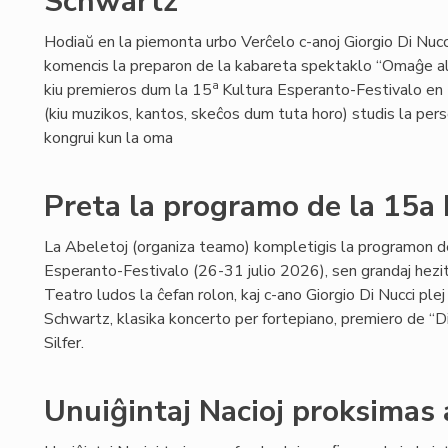
Schwartz
Hodiaŭ en la piemonta urbo Verĉelo c-anoj Giorgio Di Nucci 
komencis la preparon de la kabareta spektaklo “Omaĝe 
a
kiu premieros dum la 15
Kultura Esperanto-Festivalo en Ĉ
(kiu muzikos, kantos, skeĉos dum tuta horo) studis la per
kongrui kun la oma
Preta la programo de la 15a
La Abeletoj (organiza teamo) kompletigis la programon d
Esperanto-Festivalo (26-31 julio 2026), sen grandaj hezi
Teatro ludos la ĉefan rolon, kaj c-ano Giorgio Di Nucci p
Schwartz, klasika koncerto per fortepiano, premiero de “D
Silfer.
Unuiĝintaj Nacioj proksimas 