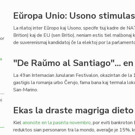
,
Eŭropa Unio: Usono stimulas 
La rilatoj inter Eŭropo kaj Usono, specife tiuj kadre de NA
Brition) kaj de EU (sen Britio), neniam estis tiel malbonaj k
por
de suverenismaj kandidatoj ĉe la elektoj por la parlamen
a
"De Raŭmo al Santiago"... en
La 49an Internacian Junularan Festivalon, okazintan de la 1
gastigis la romanja urbo Ĉervjo, fama bana kaj termala lok
San-Marino.
ri
Ekas la draste magriga dieto 
Kiel
anoncite en la pasinta novembro
, por eviti bankroton 
reduktos sian personaron tra la mondo, averaĝe je 15%,