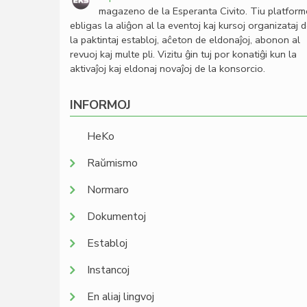
magazeno de la Esperanta Civito. Tiu platfor
ebligas la aliĝon al la eventoj kaj kursoj organizataj 
la paktintaj establoj, aĉeton de eldonaĵoj, abonon al
revuoj kaj multe pli. Vizitu ĝin tuj por konatiĝi kun la
aktivaĵoj kaj eldonaj novaĵoj de la konsorcio.
INFORMOJ
HeKo
Raŭmismo
Normaro
Dokumentoj
Establoj
Instancoj
En aliaj lingvoj