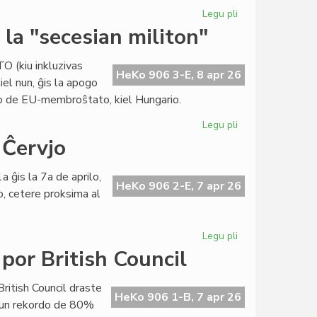
Legu pli
pri
Raŭmisma
la "secesian militon"
sukceso
en
TO (kiu inkluzivas
internacia
HeKo 906 3-E, 8 apr 26
iel nun, ĝis la apogo
konferenco
to de EU-membroŝtato, kiel Hungario.
en
Grekio
Legu pli
pri
Eŭropa
 Ĉervjo
Unio:
Usono
a ĝis la 7a de aprilo,
stimulas
HeKo 906 2-E, 7 apr 26
o, cetere proksima al
la
"secesian
militon"
Legu pli
pri
"De
por British Council
Raŭmo
al
British Council draste
Santiago"...
HeKo 906 1-B, 7 apr 26
 kun rekordo de 80%
en