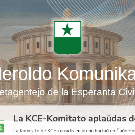
eroldo Komunik
etagentejo de la Esperanta Civi
La KCE-Komitato aplaŭdas d
La Komitato de KCE kunsidis en pleno hodiaŭ en Ĉaŭdefon