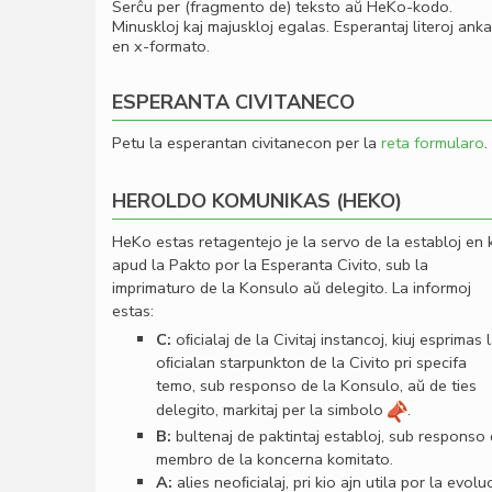
Serĉu per (fragmento de) teksto aŭ HeKo-kodo.
Minuskloj kaj majuskloj egalas. Esperantaj literoj ank
en x-formato.
ESPERANTA CIVITANECO
Petu la esperantan civitanecon per la
reta formularo
.
HEROLDO KOMUNIKAS (HEKO)
HeKo estas retagentejo je la servo de la establoj en 
apud la Pakto por la Esperanta Civito, sub la
imprimaturo de la Konsulo aŭ delegito. La informoj
estas:
C:
oﬁcialaj de la Civitaj instancoj, kiuj esprimas 
oﬁcialan starpunkton de la Civito pri specifa
temo, sub responso de la Konsulo, aŭ de ties
delegito, markitaj per la simbolo
.
B:
bultenaj de paktintaj establoj, sub responso
membro de la koncerna komitato.
A:
alies neoﬁcialaj, pri kio ajn utila por la evolu