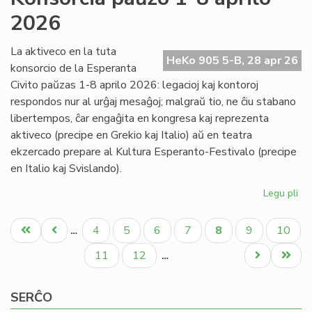
Nac
2026
pr
al
ba
La aktiveco en la tuta
HeKo 905 5-B, 28 apr 26
konsorcio de la Esperanta
Civito paŭzas 1-8 aprilo 2026: legacioj kaj kontoroj
respondos nur al urĝaj mesaĝoj; malgraŭ tio, ne ĉiu stabano
libertempos, ĉar engaĝita en kongresa kaj reprezenta
aktiveco (precipe en Grekio kaj Italio) aŭ en teatra
ekzercado prepare al Kultura Esperanto-Festivalo (precipe
en Italio kaj Svislando).
Legu pli
pri
Ko
Pagination
pa
Unua
Antaŭa
Paĝo
Paĝo
Paĝo
Paĝo
Aktuala
Paĝo
Paĝo
4
5
6
7
8
9
10
…
1-
paĝo
paĝo
paĝo
8
Paĝo
Paĝo
Next
Last
11
12
…
apr
page
page
20
SERĈO