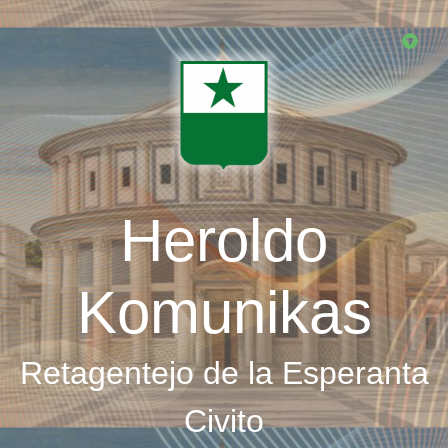
Skip
to
main
content
Heroldo
Komunikas
Retagentejo de la Esperanta
Civito