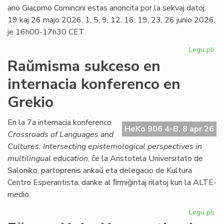
ano Giacomo Comincini estas anoncita por la sekvaj datoj:
19 kaj 26 majo 2026, 1, 5, 9, 12, 16, 19, 23, 26 junio 2026,
je 16h00-17h30 CET.
Legu pli
pri
Ka
Raŭmisma sukceso en
de
internacia konferenco en
la
ku
Grekio
pri
kon
En la 7a internacia konferenco
jur
HeKo 906 4-B, 8 apr 26
Crossroads of Languages and
Cultures: Intersecting epistemological perspectives in
multilingual education
, ĉe la Aristotela Universitato de
Saloniko, partoprenis ankaŭ eta delegacio de Kultura
Centro Esperantista, danke al ﬁrmiĝintaj rilatoj kun la ALTE-
medio.
Legu pli
pri
Ra