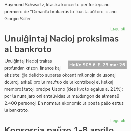
Raymond Schwartz, klasika koncerto per fortepiano,
premiero de “Dimanĉa brokantisto” kun la aŭtoro, c-ano
Giorgio Silfer.
Legu pli
pri
Pr
Unuiĝintaj Nacioj proksimas
la
al bankroto
pr
de
la
Unuiĝintaj Nacioj trairas
HeKo 905 6-E, 29 mar 26
15
profundan krizon, ﬁnance kaj
KE
ekziste: ĝia deﬁcito superas okcent milionojn da usonaj
dolaroj, ankaŭ pro la malfruo de la kontribuoj el kelkaj
membroŝtatoj, precipe Usono (kies kvoto egalus al 21%);
por la nuna jaro oni antaŭvidas la maldungon de almenaŭ
2.400 personoj. En normala ekonomio la posta paŝo estus
la bankroto.
Legu pli
pri
Unu
Konsorcia paŭzo 1-8 aprilo