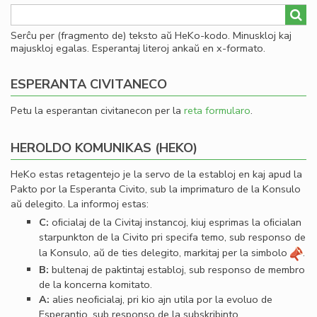
Serĉu per (fragmento de) teksto aŭ HeKo-kodo. Minuskloj kaj
majuskloj egalas. Esperantaj literoj ankaŭ en x-formato.
ESPERANTA CIVITANECO
Petu la esperantan civitanecon per la
reta formularo
.
HEROLDO KOMUNIKAS (HEKO)
HeKo estas retagentejo je la servo de la establoj en kaj apud la
Pakto por la Esperanta Civito, sub la imprimaturo de la Konsulo
aŭ delegito. La informoj estas:
C:
oﬁcialaj de la Civitaj instancoj, kiuj esprimas la oﬁcialan
starpunkton de la Civito pri specifa temo, sub responso de
la Konsulo, aŭ de ties delegito, markitaj per la simbolo
.
B:
bultenaj de paktintaj establoj, sub responso de membro
de la koncerna komitato.
A:
alies neoﬁcialaj, pri kio ajn utila por la evoluo de
Esperantio, sub responso de la subskribinto.