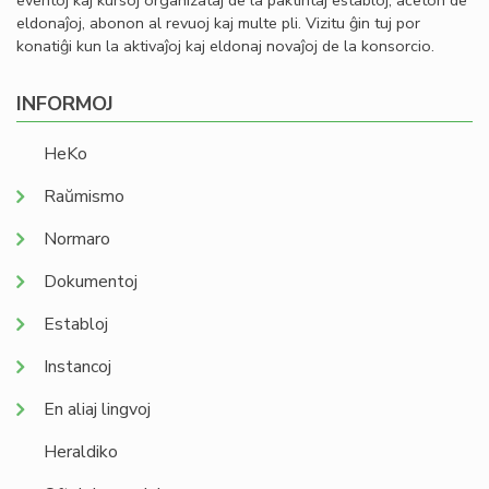
eventoj kaj kursoj organizataj de la paktintaj establoj, aĉeton de
eldonaĵoj, abonon al revuoj kaj multe pli. Vizitu ĝin tuj por
konatiĝi kun la aktivaĵoj kaj eldonaj novaĵoj de la konsorcio.
INFORMOJ
HeKo
Raŭmismo
Normaro
Dokumentoj
Establoj
Instancoj
En aliaj lingvoj
Heraldiko