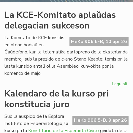
La KCE-Komitato aplaŭdas
delegacian sukceson
La Komitato de KCE kunsidis
HeKo 906 6-B, 10 apr 26
en pleno hodiaŭ en
Ĉaŭdefono, kun la telematika partopreno de la eksterlandaj
membroj, sub la prezido de c-ano Stano Keable: temis pri la
lasta kunsido antaŭ ol la Asembleo, kunvokita por la
komenco de majo.
Legu pli
pri
La
Kalendaro de la kurso pri
KC
konstitucia juro
Ko
ap
de
Sub la aŭspicio de la Esplora
HeKo 906 5-B, 9 apr 26
su
Instituto de Esperantologio, la
kurso pri la
Konstitucio de la Esperanta Civito
gvidota de c-