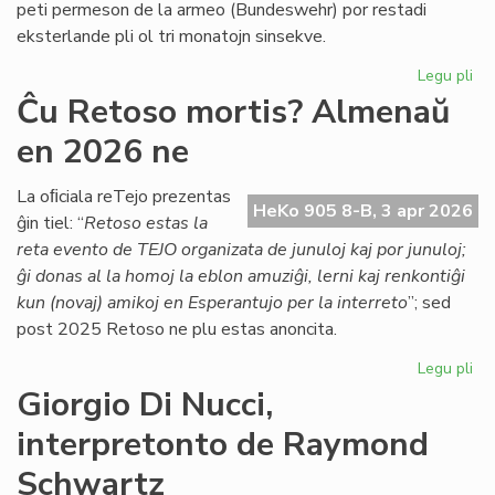
peti permeson de la armeo (Bundeswehr) por restadi
Co
eksterlande pli ol tri monatojn sinsekve.
Legu pli
pri
Lab
Ĉu Retoso mortis? Almenaŭ
ĉe
en 2026 ne
TE
Nu
se
La oﬁciala reTejo prezentas
HeKo 905 8-B, 3 apr 2026
la
ĝin tiel: “
Retoso estas la
ar
reta evento de TEJO organizata de junuloj kaj por junuloj;
pe
ĝi donas al la homoj la eblon amuziĝi, lerni kaj renkontiĝi
kun (novaj) amikoj en Esperantujo per la interreto
”; sed
post 2025 Retoso ne plu estas anoncita.
Legu pli
pri
Ĉu
Giorgio Di Nucci,
Re
interpretonto de Raymond
mor
Al
Schwartz
en