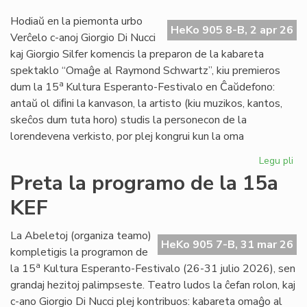
20
Hodiaŭ en la piemonta urbo
ne
HeKo 905 8-B, 2 apr 26
Verĉelo c-anoj Giorgio Di Nucci
kaj Giorgio Silfer komencis la preparon de la kabareta
spektaklo “Omaĝe al Raymond Schwartz”, kiu premieros
a
dum la 15
Kultura Esperanto-Festivalo en Ĉaŭdefono:
antaŭ ol diﬁni la kanvason, la artisto (kiu muzikos, kantos,
skeĉos dum tuta horo) studis la personecon de la
lorendevena verkisto, por plej kongrui kun la oma
Legu pli
pri
Gio
Preta la programo de la 15a
Di
KEF
Nuc
int
de
La Abeletoj (organiza teamo)
HeKo 905 7-B, 31 mar 26
Ra
kompletigis la programon de
Sc
a
la 15
Kultura Esperanto-Festivalo (26-31 julio 2026), sen
grandaj hezitoj palimpseste. Teatro ludos la ĉefan rolon, kaj
c-ano Giorgio Di Nucci plej kontribuos: kabareta omaĝo al