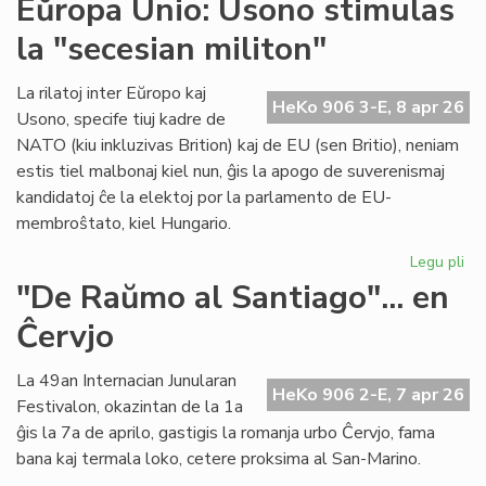
Eŭropa Unio: Usono stimulas
su
la "secesian militon"
en
int
ko
La rilatoj inter Eŭropo kaj
HeKo 906 3-E, 8 apr 26
en
Usono, specife tiuj kadre de
Gr
NATO (kiu inkluzivas Brition) kaj de EU (sen Britio), neniam
estis tiel malbonaj kiel nun, ĝis la apogo de suverenismaj
kandidatoj ĉe la elektoj por la parlamento de EU-
membroŝtato, kiel Hungario.
Legu pli
pri
Eŭ
"De Raŭmo al Santiago"... en
Uni
Ĉervjo
Us
sti
la
La 49an Internacian Junularan
HeKo 906 2-E, 7 apr 26
"s
Festivalon, okazintan de la 1a
mil
ĝis la 7a de aprilo, gastigis la romanja urbo Ĉervjo, fama
bana kaj termala loko, cetere proksima al San-Marino.