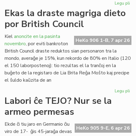
Legu pli
pri
"D
Ekas la draste magriga dieto
Ra
por British Council
al
San
en
Kiel
anoncite en la pasinta
HeKo 906 1-B, 7 apr 26
Ĉer
novembro
, por eviti bankroton
British Council draste reduktos sian personaron tra la
mondo, averaĝe je 15%, kun rekordo de 80% en Italio (120
el 150 laborpostenoj): tio rezultas el la tranĉoj en la
buĝeto de la registaro de Lia Brita Reĝa Moŝto kaj precipe
el ŝuldo kaŭzita de an
Legu pli
pri
Ek
Labori ĉe TEJO? Nur se la
la
armeo permesas
dr
ma
die
Ekde ĉi tiu jaro en Germanio ĉiu
HeKo 905 9-E, 6 apr 26
po
viro de 17- ĝis 45-jaraĝa devas
Bri