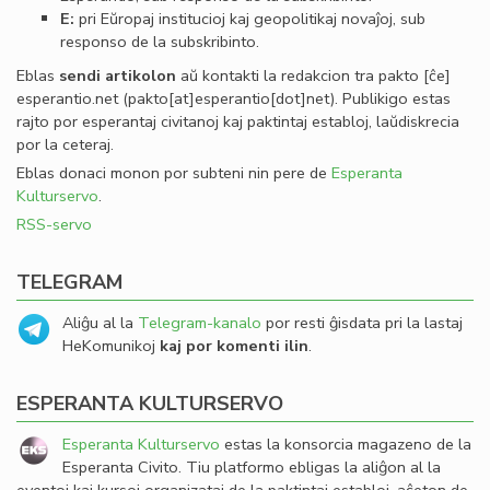
E:
pri Eŭropaj institucioj kaj geopolitikaj novaĵoj, sub
responso de la subskribinto.
Eblas
sendi
artikolon
aŭ kontakti la redakcion tra
pakto
[ĉe]
esperantio
.
net
(pakto[at]esperantio[dot]net)
. Publikigo estas
rajto por esperantaj civitanoj kaj paktintaj establoj, laŭdiskrecia
por la ceteraj.
Eblas donaci monon por subteni nin pere de
Esperanta
Kulturservo
.
RSS-servo
TELEGRAM
Aliĝu al la
Telegram-kanalo
por resti ĝisdata pri la lastaj
HeKomunikoj
kaj por komenti ilin
.
ESPERANTA KULTURSERVO
Esperanta Kulturservo
estas la konsorcia magazeno de la
Esperanta Civito. Tiu platformo ebligas la aliĝon al la