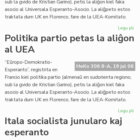
sub la gvido de Kristian Garino), petis la aliĝon kiel faka
asocio al Universala Esperanto-Asocio. La aliĝpeto estos
traktata dum UK en Florenco, fare de la UEA-Komitato.
Legu pli
pri
Pol
Politika partio petas la aliĝon
par
al UEA
pe
la
ali
“Eŭropo-Demokratio-
HeKo 306 8-A, 19 jul 06
al
Esperanto”, registrita en
UE
Francio kiel politika partio (almenaŭ en sudorienta regiono,
sub la gvido de Kristian Garino), petis la aliĝon kiel faka
asocio al Universala Esperanto-Asocio. La aliĝpeto estos
traktata dum UK en Florenco, fare de la UEA-Komitato.
Legu pli
pri
Pol
Itala socialista junularo kaj
par
esperanto
pe
la