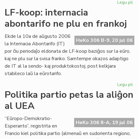
Legu pli
pri
Int
LF-koop: internacia
abo
abontarifo ne plu en frankoj
ne
plu
en
Ekde la 10a de aŭgusto 2006
HeKo 306 B-9, 20 jul 06
fra
la Internacia Abontarifo (IT)
por ĉiu periodaĵo eldonata de LF-koop baziĝos sur la eŭro,
kaj ne plu sur la svisa franko. Samtempe okazos adaptigo
de IT al la sendo- kaj produktokostoj, post kelkjara
stabileco laŭ la eŭrotarifo.
Legu pli
pri
LF-
Politika partio petas la aliĝon
ko
al UEA
int
abo
ne
“Eŭropo-Demokratio-
HeKo 306 8-A, 19 jul 06
plu
Esperanto”, registrita en
en
Francio kiel politika partio (almenaŭ en sudorienta regiono,
fra