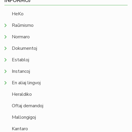
INFORMOJ
HeKo
Raŭmismo
Normaro
Dokumentoj
Establoj
Instancoj
En aliaj lingvoj
Heraldiko
Oftaj demandoj
Mallongigoj
Kantaro