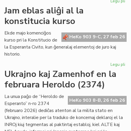
Legu pli
pri
Mo
Jam eblas aliĝi al la
ku
konstitucia kurso
de
la
re
Ekde majo komenciĝos
HeKo 903 9-C, 27 feb 26
de
kurso pri la Konstitucio de
"Li
la Esperanta Civito, kun ĝeneralaj elementoj de juro kaj
Foi
historio.
Legu pli
pri
Ja
Ukrajno kaj Zamenhof en la
eb
februara Heroldo (2374)
ali
al
la
La unua paĝo de “Heroldo de
HeKo 903 8-B, 26 feb 26
kon
Esperanto” n-ro 2374
ku
(februaro 2026) dediĉas atenton al la milita stato en
Ukrajno, interalie per la traduko de koncernaj deklaroj el la
INROj kiuj tegmentas al paktintaj establoj, kiel ALTE kaj