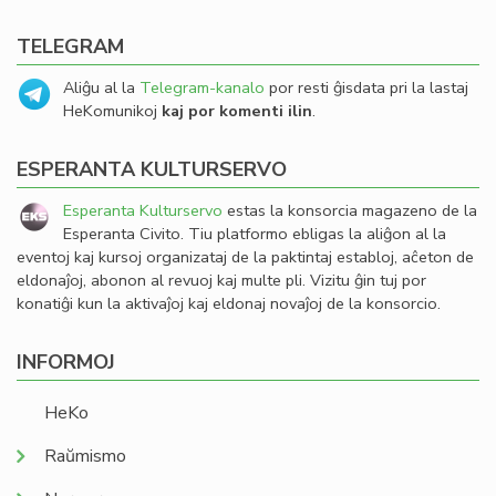
TELEGRAM
Aliĝu al la
Telegram-kanalo
por resti ĝisdata pri la lastaj
HeKomunikoj
kaj por komenti ilin
.
ESPERANTA KULTURSERVO
Esperanta Kulturservo
estas la konsorcia magazeno de la
Esperanta Civito. Tiu platformo ebligas la aliĝon al la
eventoj kaj kursoj organizataj de la paktintaj establoj, aĉeton de
eldonaĵoj, abonon al revuoj kaj multe pli. Vizitu ĝin tuj por
konatiĝi kun la aktivaĵoj kaj eldonaj novaĵoj de la konsorcio.
INFORMOJ
HeKo
Raŭmismo