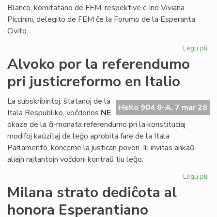
Blanco, komitatano de FEM, respektive c-ino Viviana
Piccinini, delegito de FEM ĉe la Forumo de la Esperanta
Civito.
Legu pli
pri
Es
Alvoko por la referendumo
fem
pri justicreformo en Italio
man
ho
La subskribintoj, ŝtatanoj de la
HeKo 904 8-A, 7 mar 26
Itala Respubliko, voĉdonos
NE
okaze de la ĉi-monata referendumo pri la konstituciaj
modifoj kaŭzitaj de leĝo aprobita fare de la Itala
Parlamento, koncerne la justican povon. Ili invitas ankaŭ
aliajn rajtantojn voĉdoni kontraŭ tiu leĝo.
Legu pli
pri
Al
Milana strato dediĉota al
po
honora Esperantiano
la