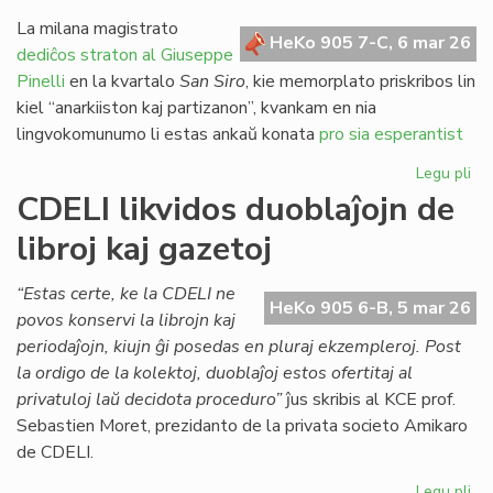
re
pri
La milana magistrato
HeKo 905 7-C, 6 mar 26
jus
dediĉos straton al Giuseppe
en
Pinelli
en la kvartalo
San Siro
, kie memorplato priskribos lin
Ita
kiel “anarkiiston kaj partizanon”, kvankam en nia
lingvokomunumo li estas ankaŭ konata
pro sia esperantist
Legu pli
pri
Mi
CDELI likvidos duoblaĵojn de
str
libroj kaj gazetoj
de
al
ho
“Estas certe, ke la CDELI ne
HeKo 905 6-B, 5 mar 26
Es
povos konservi la librojn kaj
periodaĵojn, kiujn ĝi posedas en pluraj ekzempleroj. Post
la ordigo de la kolektoj, duoblaĵoj estos ofertitaj al
privatuloj laŭ decidota proceduro”
ĵus skribis al KCE prof.
Sebastien Moret, prezidanto de la privata societo Amikaro
de CDELI.
Legu pli
pri