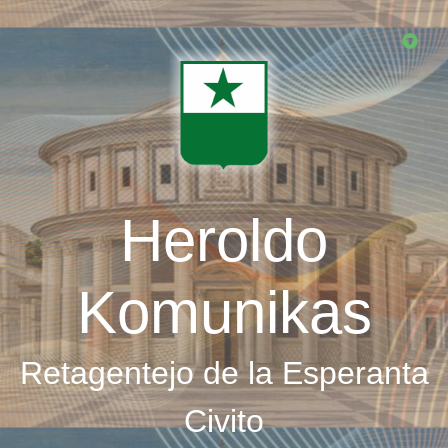
Skip
to
main
content
Heroldo
Komunikas
Retagentejo de la Esperanta
Civito