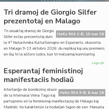
Tri dramoj de Giorgio Silfer
prezentotaj en Malago
Tri unuaktaj dramoj de Giorgio
HeKo 904 1-B, 10 mar 26
Silfer estas prezentotaj dum
a
la 4
NaturAmika KulturSemajno en Esperanto, okazonta
en Malago 9-13 oktobro 2026: du replikoj kaj unu premiero;
en ĉiuj tri la aŭtoro ludos, kun tri malsamaj kunrolantoj.
Legu pli
pri
Tri
Esperantaj feministinoj
dr
manifestaciis hodiaŭ
de
Gio
Sil
Interŝanĝo de bondeziroj okaze
HeKo 904 9-B, 8 mar 26
pre
de la Internacia Virina Tago kaj
en
partopreno en la feminismaj manifestacioj de Malago kaj
Ma
Madrido: tio karakterizis la hodiaŭan tagon de sen. Manuela