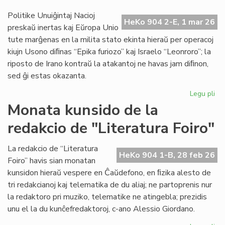
en
IEF
Politike Unuiĝintaj Nacioj
HeKo 904 2-E, 1 mar 26
se
preskaŭ inertas kaj Eŭropa Unio
tute marĝenas en la milita stato ekinta hieraŭ per operacoj
kiujn Usono diﬁnas “Epika furiozo” kaj Israelo “Leonroro”; la
riposto de Irano kontraŭ la atakantoj ne havas jam diﬁnon,
sed ĝi estas okazanta.
Legu pli
pri
Di
Monata kunsido de la
fia
redakcio de "Literatura Foiro"
vas
la
me
La redakcio de “Literatura
HeKo 904 1-B, 28 feb 26
mil
Foiro” havis sian monatan
kunsidon hieraŭ vespere en Ĉaŭdefono, en ﬁzika alesto de
tri redakcianoj kaj telematika de du aliaj; ne partoprenis nur
la redaktoro pri muziko, telematike ne atingebla; prezidis
unu el la du kunĉefredaktoroj, c-ano Alessio Giordano.