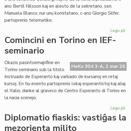
ano Bertil Nilsson kaj en alesto de la sekretario, sen.
Manuela Blanco; nur unu komitatano, c-ano Giorgio Silfer,
partoprenis telematike.
Legu pli
pri
La
Comincini en Torino en IEF-
Ko
seminario
de
EIE
kun
Okazis pasintsemajnﬁne en
HeKo 904 3-A, 2 mar 26
tre
Torino seminario sub la titolo
fr
Instruado de Esperanto kaj varbado de kursanoj en retaj
kursoj. En tiu evento partoprenis lokaj esperantistoj kaj aliaj
el Italio, danke al graveco de Centro Esperanto di Torino en
la nacia scenejo.
Legu pli
pri
Com
Diplomatio fiaskis: vastiĝas la
en
mezorienta milito
To