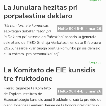
CD
La Junulara hezitas pri
lik
porpalestina deklaro
duo
de
lib
“Mi nun formale komencas
HeKo 904 5-B, 4 mar 26
kaj
sep-tagan debatan fazon pri
ga
la Deklaro pri situacio en Palestino”
anoncis la ĝenerala
sekretario de TEJO, Snehaja Venkatesh, en dato 8 februaro
2026, hazarde kvar tagojn post la komuniko pri sia demisio
el la estraro “pro personaj kaŭzoj”.
Legu pli
pri
La
La Komitato de EIE kunsidis
Jun
tre fruktodone
hez
pri
por
Hieraŭ tagmeze la Komitato
HeKo 904 4-B, 3 mar 26
de
de Esplora Instituto de
Esperantologio kunsidis apud Stokholmo, sub la prezido de
c-ano Johannes Genberg, hejme de la honora prezidanto c-