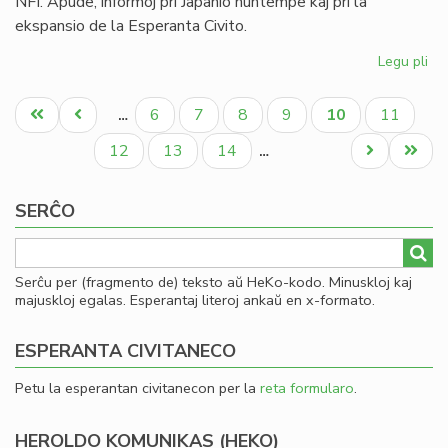
NFI. Apude, informoj pri Japanio nuntempe kaj pri la
ekspansio de la Esperanta Civito.
Legu pli
pri
Uk
Pagination
kaj
Unua
Antaŭa
Paĝo
Paĝo
Paĝo
Paĝo
Aktuala
Paĝo
6
7
8
9
10
11
…
Za
paĝo
paĝo
paĝo
en
Paĝo
Paĝo
Paĝo
Next
Last
12
13
14
…
la
page
page
fe
SERĈO
He
(2
Serĉu per (fragmento de) teksto aŭ HeKo-kodo. Minuskloj kaj
majuskloj egalas. Esperantaj literoj ankaŭ en x-formato.
ESPERANTA CIVITANECO
Petu la esperantan civitanecon per la
reta formularo
.
HEROLDO KOMUNIKAS (HEKO)