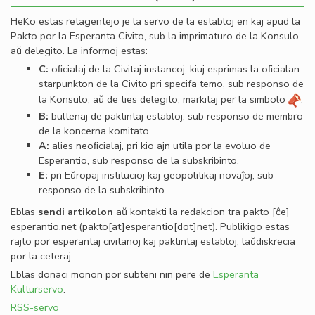
HeKo estas retagentejo je la servo de la establoj en kaj apud la
Pakto por la Esperanta Civito, sub la imprimaturo de la Konsulo
aŭ delegito. La informoj estas:
C:
oﬁcialaj de la Civitaj instancoj, kiuj esprimas la oﬁcialan
starpunkton de la Civito pri specifa temo, sub responso de
la Konsulo, aŭ de ties delegito, markitaj per la simbolo
.
B:
bultenaj de paktintaj establoj, sub responso de membro
de la koncerna komitato.
A:
alies neoﬁcialaj, pri kio ajn utila por la evoluo de
Esperantio, sub responso de la subskribinto.
E:
pri Eŭropaj institucioj kaj geopolitikaj novaĵoj, sub
responso de la subskribinto.
Eblas
sendi
artikolon
aŭ kontakti la redakcion tra
pakto
[ĉe]
esperantio
.
net
(pakto[at]esperantio[dot]net)
. Publikigo estas
rajto por esperantaj civitanoj kaj paktintaj establoj, laŭdiskrecia
por la ceteraj.
Eblas donaci monon por subteni nin pere de
Esperanta
Kulturservo
.
RSS-servo