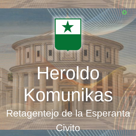
Skip
to
main
content
Heroldo
Komunikas
Retagentejo de la Esperanta
Civito