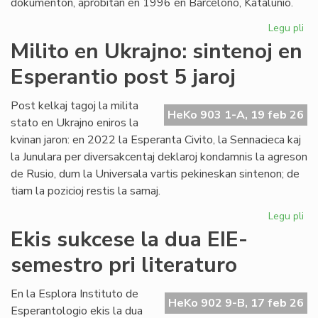
dokumenton, aprobitan en 1996 en Barcelono, Katalunio.
Legu pli
pri
Lin
Milito en Ukrajno: sintenoj en
Raj
Esperantio post 5 jaroj
ĝis
no
Un
Post kelkaj tagoj la milita
HeKo 903 1-A, 19 feb 26
De
stato en Ukrajno eniros la
kvinan jaron: en 2022 la Esperanta Civito, la Sennacieca kaj
la Junulara per diversakcentaj deklaroj kondamnis la agreson
de Rusio, dum la Universala vartis pekineskan sintenon; de
tiam la pozicioj restis la samaj.
Legu pli
pri
Mil
Ekis sukcese la dua EIE-
en
semestro pri literaturo
Ukr
sin
en
En la Esplora Instituto de
HeKo 902 9-B, 17 feb 26
Es
Esperantologio ekis la dua