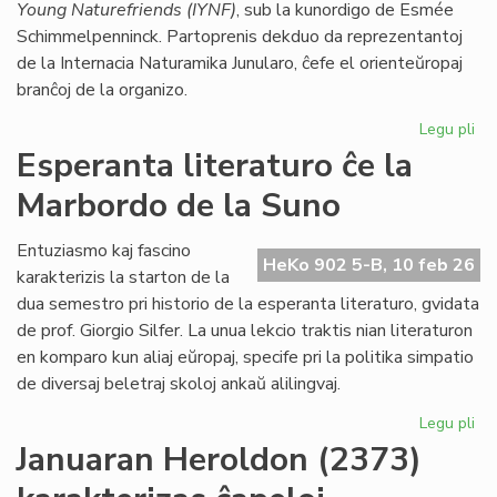
Young Naturefriends (IYNF)
, sub la kunordigo de Esmée
Schimmelpenninck. Partoprenis dekduo da reprezentantoj
de la Internacia Naturamika Junularo, ĉefe el orienteŭropaj
branĉoj de la organizo.
Legu pli
pri
NA
Esperanta literaturo ĉe la
en
Marbordo de la Suno
la
ke
de
Entuziasmo kaj fascino
HeKo 902 5-B, 10 feb 26
la
karakterizis la starton de la
IY
dua semestro pri historio de la esperanta literaturo, gvidata
ku
de prof. Giorgio Silfer. La unua lekcio traktis nian literaturon
en komparo kun aliaj eŭropaj, specife pri la politika simpatio
de diversaj beletraj skoloj ankaŭ alilingvaj.
Legu pli
pri
Es
Januaran Heroldon (2373)
lit
ĉe