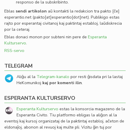
responso de la subskribinto.
Eblas
sendi
artikolon
aŭ kontakti la redakcion tra
pakto
[ĉe]
esperantio
.
net
(pakto[at]esperantio[dot]net)
. Publikigo estas
rajto por esperantaj civitanoj kaj paktintaj establoj, laŭdiskrecia
por la ceteraj.
Eblas donaci monon por subteni nin pere de
Esperanta
Kulturservo
.
RSS-servo
TELEGRAM
Aliĝu al la
Telegram-kanalo
por resti ĝisdata pri la lastaj
HeKomunikoj
kaj por komenti ilin
.
ESPERANTA KULTURSERVO
Esperanta Kulturservo
estas la konsorcia magazeno de la
Esperanta Civito. Tiu platformo ebligas la aliĝon al la
eventoj kaj kursoj organizataj de la paktintaj establoj, aĉeton de
eldonaĵoj, abonon al revuoj kaj multe pli. Vizitu ĝin tuj por