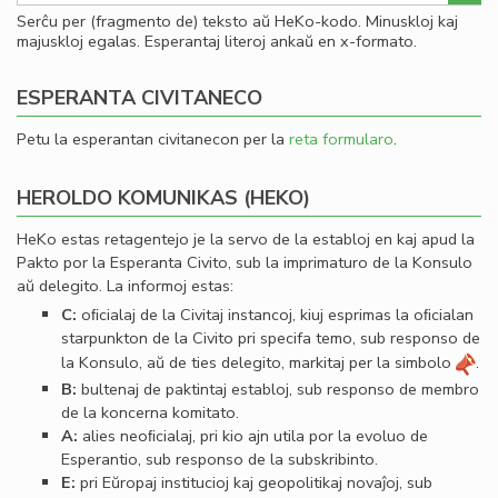
Serĉu per (fragmento de) teksto aŭ HeKo-kodo. Minuskloj kaj
majuskloj egalas. Esperantaj literoj ankaŭ en x-formato.
ESPERANTA CIVITANECO
Petu la esperantan civitanecon per la
reta formularo
.
HEROLDO KOMUNIKAS (HEKO)
HeKo estas retagentejo je la servo de la establoj en kaj apud la
Pakto por la Esperanta Civito, sub la imprimaturo de la Konsulo
aŭ delegito. La informoj estas:
C:
oﬁcialaj de la Civitaj instancoj, kiuj esprimas la oﬁcialan
starpunkton de la Civito pri specifa temo, sub responso de
la Konsulo, aŭ de ties delegito, markitaj per la simbolo
.
B:
bultenaj de paktintaj establoj, sub responso de membro
de la koncerna komitato.
A:
alies neoﬁcialaj, pri kio ajn utila por la evoluo de
Esperantio, sub responso de la subskribinto.
E:
pri Eŭropaj institucioj kaj geopolitikaj novaĵoj, sub