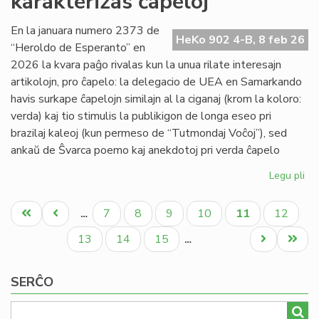
karakterizas ĉapeloj
la
Ma
En la januara numero 2373 de
HeKo 902 4-B, 8 feb 26
de
“Heroldo de Esperanto” en
la
2026 la kvara paĝo rivalas kun la unua rilate interesajn
Su
artikolojn, pro ĉapelo: la delegacio de UEA en Samarkando
havis surkape ĉapelojn similajn al la ciganaj (krom la koloro:
verda) kaj tio stimulis la publikigon de longa eseo pri
brazilaj kaleoj (kun permeso de “Tutmondaj Voĉoj”), sed
ankaŭ de Ŝvarca poemo kaj anekdotoj pri verda ĉapelo
Legu pli
pri
Ja
Pagination
He
Unua
Antaŭa
Paĝo
Paĝo
Paĝo
Paĝo
Aktuala
Paĝo
7
8
9
10
11
12
…
(2
paĝo
paĝo
paĝo
kar
Paĝo
Paĝo
Paĝo
Next
Last
13
14
15
…
ĉap
page
page
SERĈO