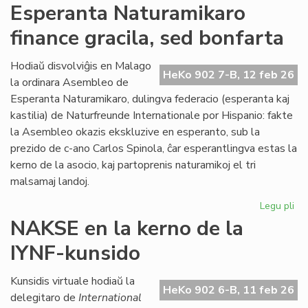
Ra
Esperanta Naturamikaro
at
finance gracila, sed bonfarta
AL
kaj
la
Hodiaŭ disvolviĝis en Malago
HeKo 902 7-B, 12 feb 26
Kon
la ordinara Asembleo de
de
Esperanta Naturamikaro, dulingva federacio (esperanta kaj
Eŭ
kastilia) de Naturfreunde Internationale por Hispanio: fakte
la Asembleo okazis ekskluzive en esperanto, sub la
prezido de c-ano Carlos Spinola, ĉar esperantlingva estas la
kerno de la asocio, kaj partoprenis naturamikoj el tri
malsamaj landoj.
Legu pli
pri
Es
NAKSE en la kerno de la
Na
IYNF-kunsido
fi
gra
se
Kunsidis virtuale hodiaŭ la
HeKo 902 6-B, 11 feb 26
bo
delegitaro de
International