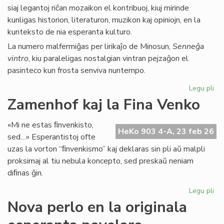
siaj legantoj riĉan mozaikon el kontribuoj, kiuj mirinde
kunligas historion, literaturon, muzikon kaj opiniojn, en la
kunteksto de nia esperanta kulturo.
La numero malfermiĝas per lirikaĵo de Minosun,
Senneĝa
vintro
, kiu paraleligas nostalgian vintran pejzaĝon el
pasinteco kun frosta senviva nuntempo.
Legu pli
pri
Lit
Zamenhof kaj la Fina Venko
Foi
34
«Mi ne estas ﬁnvenkisto,
fru
HeKo 903 4-A, 23 feb 26
sed…» Esperantistoj ofte
ĉe
uzas la vorton “ﬁnvenkismo” kaj deklaras sin pli aŭ malpli
la
proksimaj al tiu nebula koncepto, sed preskaŭ neniam
pr
diﬁnas ĝin.
Legu pli
pri
Za
Nova perlo en la originala
kaj
la