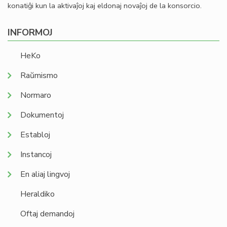
konatiĝi kun la aktivaĵoj kaj eldonaj novaĵoj de la konsorcio.
INFORMOJ
HeKo
Raŭmismo
Normaro
Dokumentoj
Establoj
Instancoj
En aliaj lingvoj
Heraldiko
Oftaj demandoj