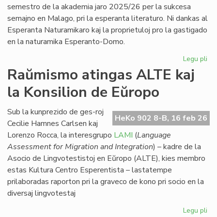
po
semestro de la akademia jaro 2025/26 per la sukcesa
5
semajno en Malago, pri la esperanta literaturo. Ni dankas al
jar
Esperanta Naturamikaro kaj la proprietuloj pro la gastigado
en la naturamika Esperanto-Domo.
Legu pli
pri
Eki
Raŭmismo atingas ALTE kaj
su
la Konsilion de Eŭropo
la
du
EIE
Sub la kunprezido de ges-roj
HeKo 902 8-B, 16 feb 26
se
Cecilie Hamnes Carlsen kaj
pri
Lorenzo Rocca, la interesgrupo
LAMI
(
Language
lit
Assessment for Migration and Integration
) – kadre de la
Asocio de Lingvotestistoj en Eŭropo (ALTE), kies membro
estas Kultura Centro Esperentista – lastatempe
prilaboradas raporton pri la graveco de kono pri socio en la
diversaj lingvotestaj
Legu pli
pri