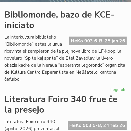
Bibliomonde, bazo de KCE-
iniciato
La interkultura biblioteko
HeKo 903 6-B, 25 jan 26
“Bibliomonde” estas la unua
ricevinta ekzempleron de la plej nova libro de LF-koop, la
novelaro “Spite kaj sprite” de Etel Zavadlav: la livero
okazis kadre de la hieraŭa “esperanta legorondo” organizita
de Kultura Centro Esperantista en Neŭŝatelo, kantona
ĉefurbo.
Legu pli
pri
Bi
Literatura Foiro 340 frue ĉe
ba
la presejo
de
KC
ini
Literatura Foiro n-ro 340
HeKo 903 5-B, 24 feb 26
(aprilo 2026) prezentas al