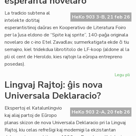
esperanta novelaro
Fin
Ve
La tradicio subtena al
HeKo 903 3-B, 21 feb 26
intelekte dotitaj
esperantistinoj daŭras en Kooperativo de Literatura Foiro
per la ĵusa eldono de “Spite kaj sprite”, 140-paĝa originala
novelaro de c-ino Etel Zavadlav, surmerkatigata ekde ĉi tiu
semajno, kiel tridekdua librotitolo de LF-koop (aldone al la
pli ol cent de Heroldo, kies rajtojn la eŭropa entrepreno
posedas).
Legu pli
pri
No
Lingvaj Rajtoj: ĝis nova
per
Universala Deklaracio?
en
la
ori
Ekspertoj el Katalunlingvio
HeKo 903 2-A, 20 feb 26
es
kaj aliaj partoj de Eŭropo
no
planas skizon de nova Universala Deklaracio pri la Lingvaj
Rajtoj, kiu celas refreŝigi kaj modernigi la ekzistantan