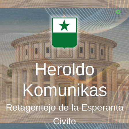
Skip
to
main
content
Heroldo
Komunikas
Retagentejo de la Esperanta
Civito