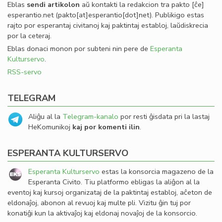
Eblas
sendi
artikolon
aŭ kontakti la redakcion tra
pakto
[ĉe]
esperantio
.
net
(pakto[at]esperantio[dot]net)
. Publikigo estas
rajto por esperantaj civitanoj kaj paktintaj establoj, laŭdiskrecia
por la ceteraj.
Eblas donaci monon por subteni nin pere de
Esperanta
Kulturservo
.
RSS-servo
TELEGRAM
Aliĝu al la
Telegram-kanalo
por resti ĝisdata pri la lastaj
HeKomunikoj
kaj por komenti ilin
.
ESPERANTA KULTURSERVO
Esperanta Kulturservo
estas la konsorcia magazeno de la
Esperanta Civito. Tiu platformo ebligas la aliĝon al la
eventoj kaj kursoj organizataj de la paktintaj establoj, aĉeton de
eldonaĵoj, abonon al revuoj kaj multe pli. Vizitu ĝin tuj por
konatiĝi kun la aktivaĵoj kaj eldonaj novaĵoj de la konsorcio.