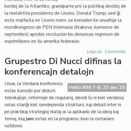
Civ
bordoj de la Atlantiko, grandparte pro la politikaj decidoj de
Pa
la reelektita prezidento de Usono, Donald Trump; sed ĝi
estis malfacila en Usono mem, se konsideri ke unuafoje la
mondkongreso de PEN Internacia (Krakovo, komence de
septembro) aprobis rezolucion kiu denuncas regreson de
esprimlibero en tiu amerika federacio.
Legu pli
pri
2 komentoj
2025:
Grupestro Di Nucci difinas la
la
konferencajn detalojn
plej
malfacila
jaro
Unue, la Verdana konferenco
HeKo 898 7-B, 23 dec 25
ĉe
estas kunsido por diskuti
la
teknikaĵojn, reformojn de regularoj, decidi ĉu ni kiel verdanoj
Atlantiko
volas stariĝi kiel sendependa strukturo, kaj debati inter ni
pri praktikaj strategioj rilataj al la aplikado de la ideoj kaj
temoj, kiuj
jam
estas en la programo, kiun la civitanaro
voĉdonis.