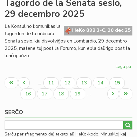
Tagordo de la Senata sesio,
Kap
29 decembro 2025
ku
fiz
en
La Konsulino komunikas la
HeKo 898 3-C, 20 dec 25
Mi
tagordon de la ordinara
po
Senata sesio, kiu disvolviĝos en Lombardio, 29 decembro
se
2025, matene tuj post la Forumo, kun ebla daŭrigo post la
lunĉopaŭzo.
Legu pli
pri
Ta
Pagination
de
Unua
Antaŭa
Paĝo
Paĝo
Paĝo
Paĝo
Aktuala
11
12
13
14
15
…
la
paĝo
paĝo
paĝo
Se
Paĝo
Paĝo
Paĝo
Paĝo
Next
Last
16
17
18
19
…
ses
page
page
29
SERĈO
de
20
Serĉu per (fragmento de) teksto aŭ HeKo-kodo. Minuskloj kaj