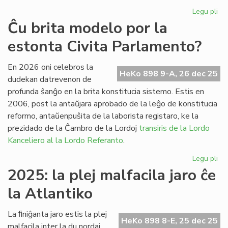
Legu pli
pri
Fr
Ĉu brita modelo por la
pa
estonta Civita Parlamento?
ses
po
la
En 2026 oni celebros la
HeKo 898 9-A, 26 dec 25
Pa
dudekan datrevenon de
profunda ŝanĝo en la brita konstitucia sistemo. Estis en
2006, post la antaŭjara aprobado de la leĝo de konstitucia
reformo, antaŭenpuŝita de la laborista registaro, ke la
prezidado de la Ĉambro de la Lordoj
transiris de la Lordo
Kanceliero al la Lordo Referanto
.
Legu pli
pri
Ĉu
2025: la plej malfacila jaro ĉe
bri
la Atlantiko
mo
po
la
La ﬁniĝanta jaro estis la plej
HeKo 898 8-E, 25 dec 25
es
malfacila inter la du nordaj