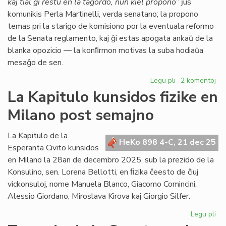
kaj tial ĝi restu en la tagordo, nun kiel propono
” ĵus
komunikis Perla Martinelli, verda senatano; la propono
temas pri la starigo de komisiono por la eventuala reformo
de la Senata reglamento, kaj ĝi estas apogata ankaŭ de la
blanka opozicio — la konﬁrmon motivas la suba hodiaŭa
mesaĝo de sen.
Legu pli
pri
2 komentoj
Senata
La Kapitulo kunsidos fizike en
reglamento:
Milano post semajno
Fernández
malfirmas,
Martinelli
La Kapitulo de la
HeKo 898 4-C, 21 dec 25
konfirmas
Esperanta Civito kunsidos
en Milano la 28an de decembro 2025, sub la prezido de la
Konsulino, sen. Lorena Bellotti, en ﬁzika ĉeesto de ĉiuj
vickonsuloj, nome Manuela Blanco, Giacomo Comincini,
Alessio Giordano, Miroslava Kirova kaj Giorgio Silfer.
Legu pli
pri
La