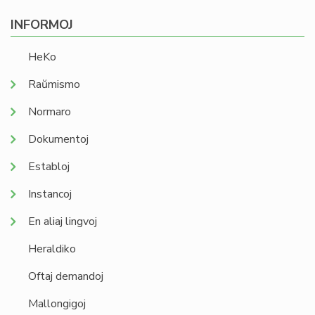
INFORMOJ
HeKo
Raŭmismo
Normaro
Dokumentoj
Establoj
Instancoj
En aliaj lingvoj
Heraldiko
Oftaj demandoj
Mallongigoj