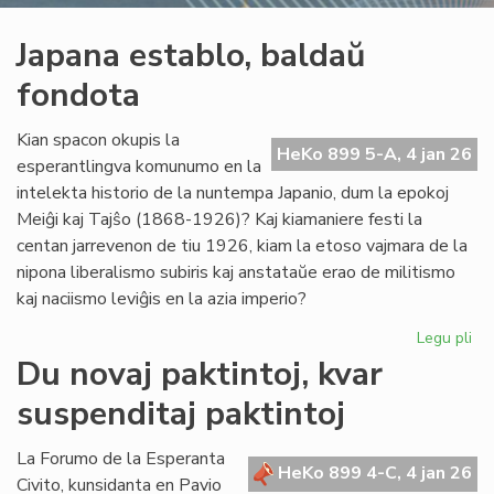
Japana establo, baldaŭ
fondota
Kian spacon okupis la
HeKo 899 5-A, 4 jan 26
esperantlingva komunumo en la
intelekta historio de la nuntempa Japanio, dum la epokoj
Meiĝi kaj Tajŝo (1868-1926)? Kaj kiamaniere festi la
centan jarrevenon de tiu 1926, kiam la etoso vajmara de la
nipona liberalismo subiris kaj anstataŭe erao de militismo
kaj naciismo leviĝis en la azia imperio?
Legu pli
pri
Ja
Du novaj paktintoj, kvar
est
suspenditaj paktintoj
ba
fo
La Forumo de la Esperanta
HeKo 899 4-C, 4 jan 26
Civito, kunsidanta en Pavio