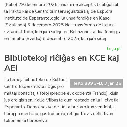
(Italio) 29 decembro 2025, unuanime akceptis la aliĝon al
la Pakto kaj de Centro di Interlinguistica kaj de Esplora
Instituto de Esperantologio: la unua fondiĝis en Kiaso
(Svislando) 6 decembro 2025 kiel transformo de itala al
svisa institucio, kun jura sidejo en Belinzono; la dua fondiĝis
en Järfälla (Svedio) 8 decembro 2025, kun jura sidej
Legu pli
pri
Du
Bibliotekoj riĉiĝas en KCE kaj
no
AEI
pak
kv
sus
La lerneja biblioteko de Kultura
HeKo 899 3-B, 3 jan 26
pak
Centro Esperantista riĉiĝis pro
multaj donacitaj titoloj (precipe el okcidenta Francio), kiujn
ĵus ordigis sen. Kalle Vilbaste dum restado en la Helvetia
Esperanto-Domo; sekve de tio la bretaro kun vendeblaj
libroj pri medicino, gastronomio, religio trovis deﬁnitivan
lokon en la libroservo.