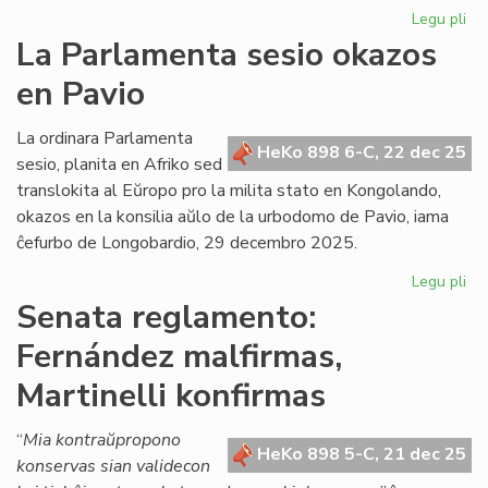
Legu pli
pri
Gr
La Parlamenta sesio okazos
Di
en Pavio
Nu
dif
la
La ordinara Parlamenta
HeKo 898 6-C, 22 dec 25
ko
sesio, planita en Afriko sed
det
translokita al Eŭropo pro la milita stato en Kongolando,
okazos en la konsilia aŭlo de la urbodomo de Pavio, iama
ĉefurbo de Longobardio, 29 decembro 2025.
Legu pli
pri
La
Senata reglamento:
Pa
Fernández malfirmas,
ses
ok
Martinelli konfirmas
en
Pa
“
Mia kontraŭpropono
HeKo 898 5-C, 21 dec 25
konservas sian validecon