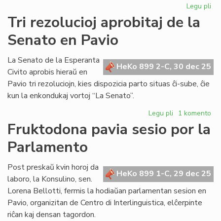
Legu pli
pri
Bib
Tri rezolucioj aprobitaj de la
riĉ
Senato en Pavio
en
KC
kaj
La Senato de la Esperanta
HeKo 899 2-C, 30 dec 25
AE
Civito aprobis hieraŭ en
Pavio tri rezoluciojn, kies dispozicia parto situas ĉi-sube, ĉie
kun la enkondukaj vortoj “La Senato”.
Legu pli
pri
1 komento
Tri
Fruktodona pavia sesio por la
rezolucioj
Parlamento
aprobitaj
de
la
Post preskaŭ kvin horoj da
HeKo 899 1-C, 29 dec 25
Senato
laboro, la Konsulino, sen.
en
Lorena Bellotti, fermis la hodiaŭan parlamentan sesion en
Pavio
Pavio, organizitan de Centro di Interlinguistica, elĉerpinte
riĉan kaj densan tagordon.