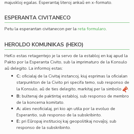
majuskloj egalas. Esperantaj literoj ankaŭ en x-formato.
ESPERANTA CIVITANECO
Petu la esperantan civitanecon per la
reta formularo
.
HEROLDO KOMUNIKAS (HEKO)
HeKo estas retagentejo je la servo de la establoj en kaj apud la
Pakto por la Esperanta Civito, sub la imprimaturo de la Konsulo
aŭ delegito. La informoj estas:
C:
oﬁcialaj de la Civitaj instancoj, kiuj esprimas la oﬁcialan
starpunkton de la Civito pri specifa temo, sub responso de
la Konsulo, aŭ de ties delegito, markitaj per la simbolo
.
B:
bultenaj de paktintaj establoj, sub responso de membro
de la koncerna komitato.
A:
alies neoﬁcialaj, pri kio ajn utila por la evoluo de
Esperantio, sub responso de la subskribinto.
E:
pri Eŭropaj institucioj kaj geopolitikaj novaĵoj, sub
responso de la subskribinto.